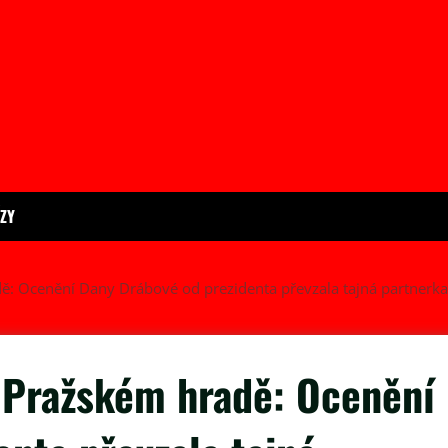
ÍZY
: Ocenění Dany Drábové od prezidenta převzala tajná partnerka
 Pražském hradě: Ocenění