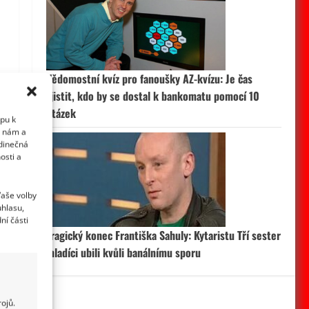
Vědomostní kvíz pro fanoušky AZ-kvízu: Je čas
zjistit, kdo by se dostal k bankomatu pomocí 10
otázek
upu k
i nám a
edinečná
osti a
Vaše volby
uhlasu,
ní části
Tragický konec Františka Sahuly: Kytaristu Tří sester
mladíci ubili kvůli banálnímu sporu
ojů.