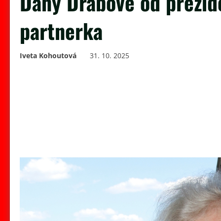
Dany Drábové od prezide
partnerka
Iveta Kohoutová
31. 10. 2025