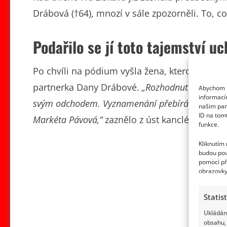
Drábová (†64), mnozí v sále zpozorněli. To, co
Podařilo se jí toto tajemství u
Po chvíli na pódium vyšla žena, kterou veřej
partnerka Dany Drábové.
„Rozhodnutí o udělen
Abychom p
informací
svým odchodem. Vyznamenání přebírá pozůstalá
našim par
ID na tom
Markéta Pávová,“
zaznělo z úst kancléře Milan
funkce.
Kliknutím
budou pou
pomocí př
obrazovky
Statis
Ukládání
obsahu, 