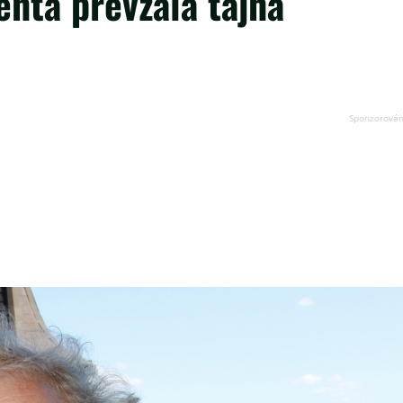
nta převzala tajná