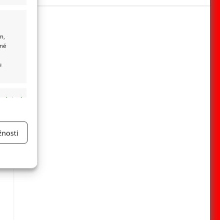
m,
ané
u
 aktivní
nosti
a
 aktivní