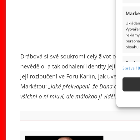
Marke
Ukládání
Vytvářen
reklamy,
persona
obsahu.
Drábová si své soukromí celý život opravdu c
Funkc
nevědělo, a tak odhalení identity její životní 
Správa 18
Přiřazov
její rozloučení ve Foru Karlín, jak uvedl dení
Identifi
Markétou:
„Jaké překvapení, že Dana opravdu 
Použív
všichni o ní mluví, ale málokdo ji viděl.“
základ
Zajišt
odstra
obsahu