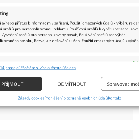
ting
 a/nebo přístup k informacím v zařízení, Použití omezených údajů k výběru rekla
í profilů pro personalizovanou reklamu, Používání profilů k výběru personalizov
 Vytváření profilů pro personalizovaný obsah, Používání profilů pro výběr
lizovaného obsahu, Rozvoj a zlepšování služeb, Použití omezených údajů k výběr
hránila. O jejím osobním životě se téměř nic
e
Vždy
lásky způsobilo tiché šuškání v sále. Připomnělo se i
14 prodejců
Přečtěte si více o těchto účelech
ání a kombinování údajů z jiných zdrojů údajů, Propojení různých zařízení,
k IDnes, kde příbuzní přečetli dopis podepsaný právě
kace zařízení na základě automaticky přenášených informací.
PŘÍJMOUT
ODMÍTNOUT
Spravovat mož
měla rodinu. Možná trochu jako paní Columbovou,
ání přesných údajů o zeměpisné poloze, Identifikace zařízení n
Zásady cookies
Prohlášení o ochraně osobních údajů
Kontakt
ě aktivně vyžádaných informací.
ění bezpečnosti, předcházení a zjišťování podvodů a
ňování chyb, Poskytování a zobrazování reklamy a
Vždy
, Ukládání a sdělování voleb ochrany osobních údajů.