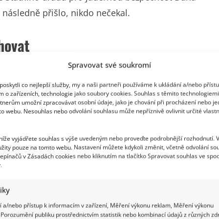
 následně přišlo, nikdo nečekal.
chovat
Spravovat své soukromí
nost doposud neznala, a to Markéta Pávová,
í vyznamenání přijala paní Dana osobně ještě před
oskytli co nejlepší služby, my a naši partneři používáme k ukládání a/nebo příst
m o zařízeních, technologie jako soubory cookies. Souhlas s těmito technologiem
 partnerka paní doktorky Dany Drábové, paní
tnerům umožní zpracovávat osobní údaje, jako je chování při procházení nebo j
to webu. Nesouhlas nebo odvolání souhlasu může nepříznivě ovlivnit určité vlastn
a Vašiny.
 níže vyjádřete souhlas s výše uvedeným nebo proveďte podrobnější rozhodnutí. 
žity pouze na tomto webu. Nastavení můžete kdykoli změnit, včetně odvolání so
epínačů v Zásadách cookies nebo kliknutím na tlačítko Spravovat souhlas ve spod
.
tiky
 a/nebo přístup k informacím v zařízení, Měření výkonu reklam, Měření výkonu
Porozumění publiku prostřednictvím statistik nebo kombinací údajů z různých zdr