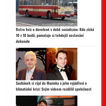
Retro kvíz o dovolené v době socialismu: Kdo získá
10 z 10 bodů, pamatuje si tehdejší cestování
dokonale
Suchánek si rýpl do Macinky a jeho vyjádření o
klimatické krizi: Svým videem rozdělil společnost