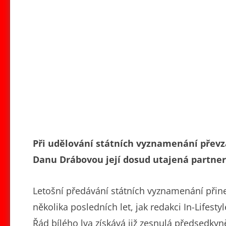
Při udělování státních vyznamenání převz
Danu Drábovou její dosud utajená partner
Letošní předávání státních vyznamenání přin
několika posledních let, jak redakci In-Lifesty
Řád bílého lva získává již zesnulá předsedk