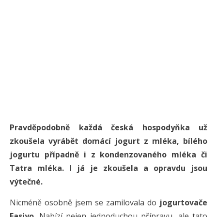
Pravděpodobně každá česká hospodyňka už
zkoušela vyrábět domácí jogurt z mléka, bílého
jogurtu případně i z kondenzovaného mléka či
Tatra mléka. I já je zkoušela a opravdu jsou
výtečné.
Nicméně osobně jsem se zamilovala do
jogurtovače
Easiyo
. Nabízí nejen jednoduchou přípravu, ale tato