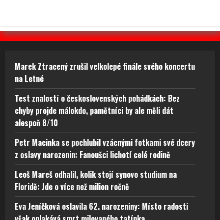
Marek Ztracený zrušil velkolepé finále svého koncertu
na Letné
Test znalostí o československých pohádkách: Bez
chyby projde málokdo, pamětníci by ale měli dát
alespoň 8/10
Petr Macinka se pochlubil vzácnými fotkami své dcery
z oslavy narozenin: Fanoušci lichotí celé rodině
Leoš Mareš odhalil, kolik stojí synovo studium na
Floridě: Jde o více než milion ročně
Eva Jeníčková oslavila 62. narozeniny: Místo radosti
však oplakává smrt milovaného tatínka