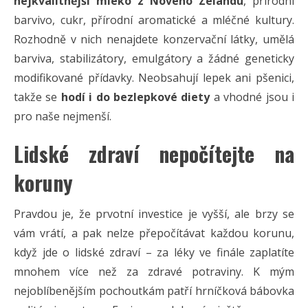
nejkvalitnější mléko z Nového Zélandu
, přírodní
barvivo, cukr, přírodní aromatické a mléčné kultury.
Rozhodně v nich nenajdete konzervační látky, umělá
barviva, stabilizátory, emulgátory a žádné geneticky
modifikované přídavky. Neobsahují lepek ani pšenici,
takže se
hodí i do bezlepkové diety
a vhodné jsou i
pro naše nejmenší.
Lidské zdraví nepočítejte na
koruny
Pravdou je, že prvotní investice je vyšší, ale brzy se
vám vrátí, a pak nelze přepočítávat každou korunu,
když jde o lidské zdraví – za léky ve finále zaplatíte
mnohem více než za zdravé potraviny. K mým
nejoblíbenějším pochoutkám patří hrníčková bábovka