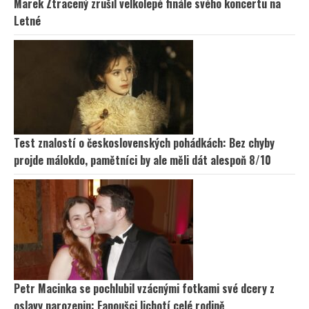
Marek Ztracený zrušil velkolepé finále svého koncertu na
Letné
Test znalostí o československých pohádkách: Bez chyby
projde málokdo, pamětníci by ale měli dát alespoň 8/10
Petr Macinka se pochlubil vzácnými fotkami své dcery z
oslavy narozenin: Fanoušci lichotí celé rodině