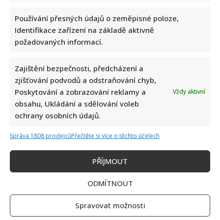
Používání přesných údajů o zeměpisné poloze,
Identifikace zařízení na základě aktivně
požadovaných informací.
Celebrity
Zajištění bezpečnosti, předcházení a
zjišťování podvodů a odstraňování chyb,
Leoš Mareš odhalil, kolik stojí synovo studium na
Poskytování a zobrazování reklamy a
Vždy aktivní
Floridě: Jde o více než milion ročně
obsahu, Ukládání a sdělování voleb
6. 8. 2026
ochrany osobních údajů.
Správa 1808 prodejců
Přečtěte si více o těchto účelech
PŘÍJMOUT
ODMÍTNOUT
Spravovat možnosti