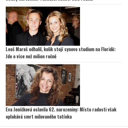
Leoš Mareš odhalil, kolik stojí synovo studium na Floridě:
Jde o více než milion ročně
Eva Jeníčková oslavila 62. narozeniny: Místo radosti však
oplakává smrt milovaného tatínka