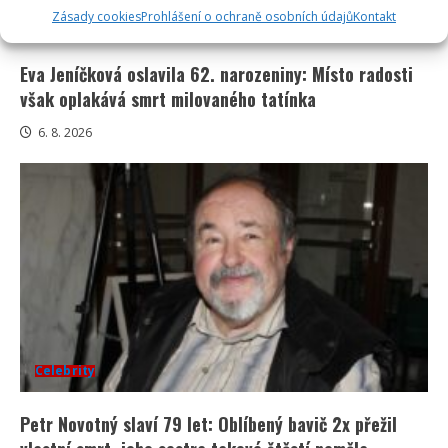
Zásady cookies
Prohlášení o ochraně osobních údajů
Kontakt
Celebrity
Eva Jeníčková oslavila 62. narozeniny: Místo radosti
však oplakává smrt milovaného tatínka
6. 8. 2026
Celebrity
Petr Novotný slaví 79 let: Oblíbený bavič 2x přežil