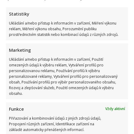
Statistiky
Ukládání a/nebo přístup k informacím v zařízení, Měření výkonu
reklam, Měření výkonu obsahu, Porozumění publiku
prostřednictvím statistik nebo kombinací údajů z různých zdrojů.
Marketing
Ukládání a/nebo přístup k informacím v zařízení, Použití
omezených údajů k výběru reklam, Vytváření profilů pro
Celebrity
personalizovanou reklamu, Používání profilů k výběru
personalizované reklamy, Vytváření profilů pro personalizovaný
obsah, Používání profilů pro výběr personalizovaného obsahu,
Petr Macinka se pochlubil vzácnými fotkami své
Rozvoj a zlepšování služeb, Použití omezených údajů k výběru
dcery z oslavy narozenin: Fanoušci lichotí celé rodině
obsahu.
6. 8. 2026
Funkce
Vždy aktivní
Přiřazování a kombinování údajů z jiných zdrojů údajů,
Propojení různých zařízení, Identifikace zařízení na
základě automaticky přenášených informací.