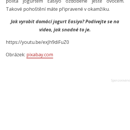
politá jogurtem Easiyo ozdobené ještě ovocem.
Takové pohoštění máte připravené v okamžiku.
Jak vyrobit domácí jogurt Easiyo? Podívejte se na
video, jak snadné to je.
https://youtu.be/exJh9diFuZ0
Obrázek:
pixabay.com