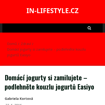
Skip
to
IN-LIFESTYLE.CZ
content
Domů
Zdraví
Domácí jogurty si zamilujete – podlehněte kouzlu
jogurtů Easiyo
Domácí jogurty si zamilujete –
podlehněte kouzlu jogurtů Easiyo
Gabriela Kortová