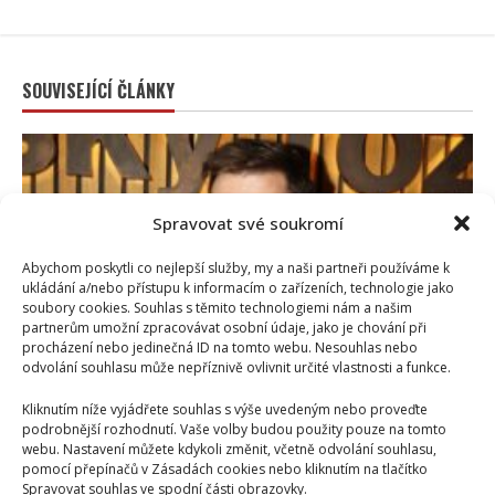
SOUVISEJÍCÍ ČLÁNKY
Spravovat své soukromí
Abychom poskytli co nejlepší služby, my a naši partneři používáme k
ukládání a/nebo přístupu k informacím o zařízeních, technologie jako
soubory cookies. Souhlas s těmito technologiemi nám a našim
partnerům umožní zpracovávat osobní údaje, jako je chování při
procházení nebo jedinečná ID na tomto webu. Nesouhlas nebo
Celebrity
odvolání souhlasu může nepříznivě ovlivnit určité vlastnosti a funkce.
Kliknutím níže vyjádřete souhlas s výše uvedeným nebo proveďte
Marek Ztracený zrušil velkolepé finále svého
podrobnější rozhodnutí. Vaše volby budou použity pouze na tomto
koncertu na Letné
webu. Nastavení můžete kdykoli změnit, včetně odvolání souhlasu,
pomocí přepínačů v Zásadách cookies nebo kliknutím na tlačítko
6. 8. 2026
Spravovat souhlas ve spodní části obrazovky.