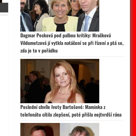
Dagmar Pecková pod palbou kritiky: Mračková
Vildumetzová jí vytkla natáčení se při řízení a ptá se,
zda je to v pořádku
Poslední chvíle Ivety Bartošové: Maminka z
telefonátu cítila zlepšení, poté přišla nejtvrdší rána