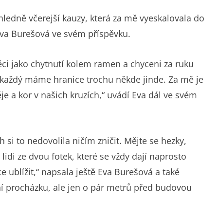
ledně včerejší kauzy, která za mě vyeskalovala do
Eva Burešová ve svém příspěvku.
i jako chytnutí kolem ramen a chyceni za ruku
, každý máme hranice trochu někde jinde. Za mě je
je a kor v našich kruzích,“ uvádí Eva dál ve svém
 si to nedovolila ničím zničit. Mějte se hezky,
 lidi ze dvou fotek, které se vždy dají naprosto
 ublížit,“ napsala ještě Eva Burešová a také
í procházku, ale jen o pár metrů před budovou