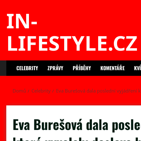
Skip
IN-
to
content
LIFESTYLE.CZ
CELEBRITY
ZPRÁVY
PŘÍBĚHY
KOMENTÁŘE
KV
Domů
Celebrity
Eva Burešová dala poslední vyjádření k
Eva Burešová dala posle