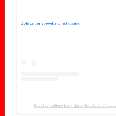
Zobrazit příspěvek na Instagramu
Příspěvek sdílený Eva • Saija • Burešová (@evab