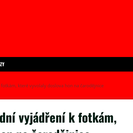
ÍZY
 fotkám, které vyvolaly doslova hon na čarodějnice
dní vyjádření k fotkám,