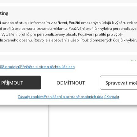
ku v ruce v pořádku a normální.
ting
zvrtly do hotového lynče. Evu Burešovou donutili
 a/nebo přístup k informacím v zařízení, Použití omezených údajů k výběru rekla
í profilů pro personalizovanou reklamu, Používání profilů k výběru personalizov
dření.
 Vytváření profilů pro personalizovaný obsah, Používání profilů pro výběr
lizovaného obsahu, Rozvoj a zlepšování služeb, Použití omezených údajů k výběr
e
Vždy
08 prodejců
Přečtěte si více o těchto účelech
ání a kombinování údajů z jiných zdrojů údajů, Propojení různých zařízení,
kace zařízení na základě automaticky přenášených informací.
PŘÍJMOUT
ODMÍTNOUT
Spravovat mož
ání přesných údajů o zeměpisné poloze, Identifikace zařízení n
Zásady cookies
Prohlášení o ochraně osobních údajů
Kontakt
ě aktivně požadovaných informací.
ění bezpečnosti, předcházení a zjišťování podvodů a
ňování chyb, Poskytování a zobrazování reklamy a
Vždy
, Ukládání a sdělování voleb ochrany osobních údajů.