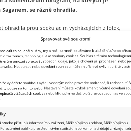
m a komentářům fotografií, na kterých je
m Saganem, se rázně ohradila.
 ohradila proti spekulacím vycházejících z fotek,
 Čas.sk. Na snímcích se prochází po ulici noční
Spravovat své soukromí
 soutěže Let´s Dance Peterem Saganem.
oskytli co nejlepší služby, my a naši partneři používáme k ukládání a/nebo příst
m o zařízeních, technologie jako soubory cookies. Souhlas s těmito technologiem
tnerům umožní zpracovávat osobní údaje, jako je chování při procházení nebo j
 jasný vzkaz
to webu. Nesouhlas nebo odvolání souhlasu může nepříznivě ovlivnit určité vlastn
vu Burešovou, proletěly slovenskými i českými
 níže vyjádřete souhlas s výše uvedeným nebo proveďte podrobnější rozhodnutí. 
žity pouze na tomto webu. Nastavení můžete kdykoli změnit, včetně odvolání so
agan vedou za ruce a cyklista herečku objímá
epínačů v Zásadách cookies nebo kliknutím na tlačítko Spravovat souhlas ve spod
rešová se několikrát pokusila vyvrátila všechny
.
tiky
 a/nebo přístup k informacím v zařízení, Měření výkonu reklam, Měření výkonu
ila. Veřejnost nesdílí stejný názor s Evou. Podle
Porozumění publiku prostřednictvím statistik nebo kombinací údajů z různých zdr