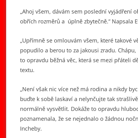
„Ahoj všem, dávám sem poslední vyjádření oh
obřích rozměrů a úplně zbytečně.“ Napsala 
„Upřímně se omlouvám všem, které takové věc
popudilo a berou to za jakousi zradu. Chápu
to opravdu běžná věc, která se mezi přáteli dě
textu.
„Není však nic více než má rodina a nikdy bych
buďte k sobě laskaví a nelynčujte tak strašlivě
normálně vysvětlit. Dokáže to opravdu hluboce
poznamenala, že se nejednalo o žádnou nočn
Incheby.