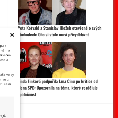
Petr Kotvald a Stanislav Hložek otevřeně o svých
důchodech: Oba si stále musí přivydělávat
upu k
i nám a
edinečná
osti a
Vaše volby
uhlasu,
Linda Finková podpořila Jana Cinu po kritice od
ní části
člena SPD: Upozornila na téma, které rozděluje
společnost
ojů.