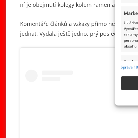
ní je obejmutí kolegy kolem ramen a chůze ru
Marke
Komentáře článků a vzkazy přímo herečce se 
Ukládání
Vytvářen
jednat. Vydala ještě jedno, prý poslední, vyjá
reklamy,
persona
obsahu.
Funkc
Správa 18
Přiřazov
Identifi
Použív
základ
Zajišt
odstra
obsahu