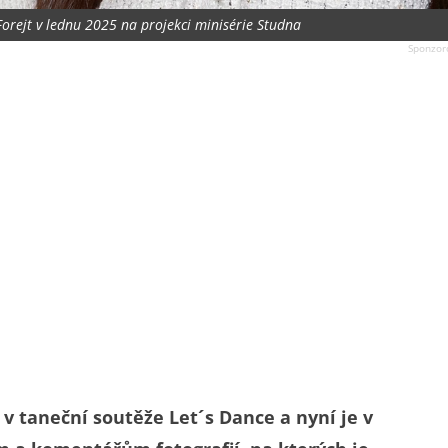
orejt v lednu 2025 na projekci minisérie Studna
 v taneční soutěže Let´s Dance a nyní je v