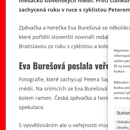
hledáčku slovenských médií. Proti článků
zachycená ruku v ruce s cyklistou Petere
Zpěvačka a herečka Eva Burešová se několikrát
které pořídili slovenští novináři redakce Nový
Bratislavou za ruku s cyklistou a kolegou ze
Abychom p
informací
našim par
Eva Burešová poslala veřejnosti
ID na tom
funkce.
Fotografie, které zachycují Petera Sagana a E
Kliknutím
budou pou
médii. Na snímcích se Eva Burešová a Peter S
pomocí př
kolem ramen. Česká zpěvačka a herečka Eva Bu
obrazovky
spekulace.
Statis
Ukládání
S vysvětlováním ale u veřejnosti moc nepochod
obsahu, 