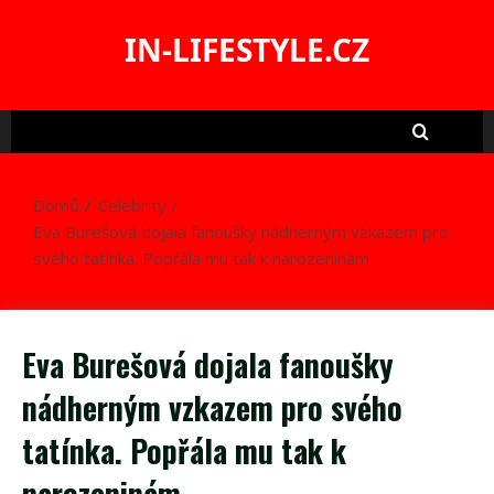
Skip
to
IN-LIFESTYLE.CZ
content
Domů
Celebrity
Eva Burešová dojala fanoušky nádherným vzkazem pro
svého tatínka. Popřála mu tak k narozeninám
Eva Burešová dojala fanoušky
nádherným vzkazem pro svého
tatínka. Popřála mu tak k
narozeninám