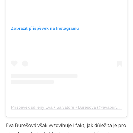
Zobrazit příspěvek na Instagramu
Příspěvek sdílený Eva • Salvatore • Burešová (@evabureshsalvatore)
Eva Burešová však vyzdvihuje i fakt, jak důležitá je pro