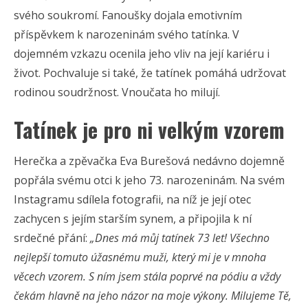
svého soukromí. Fanoušky dojala emotivním
příspěvkem k narozeninám svého tatínka. V
dojemném vzkazu ocenila jeho vliv na její kariéru i
život. Pochvaluje si také, že tatínek pomáhá udržovat
rodinou soudržnost. Vnoučata ho milují.
Tatínek je pro ni velkým vzorem
Herečka a zpěvačka Eva Burešová nedávno dojemně
popřála svému otci k jeho 73. narozeninám. Na svém
Instagramu sdílela fotografii, na níž je její otec
zachycen s jejím starším synem, a připojila k ní
srdečné přání:
„Dnes má můj tatínek 73 let! Všechno
nejlepší tomuto úžasnému muži, který mi je v mnoha
věcech vzorem. S ním jsem stála poprvé na pódiu a vždy
čekám hlavně na jeho názor na moje výkony. Milujeme Tě,