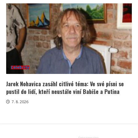
Celebrity
Jarek Nohavica zasáhl citlivé téma: Ve své písni se
pustil do lidí, kteří neustále viní Babiše a Putina
7. 8. 2026