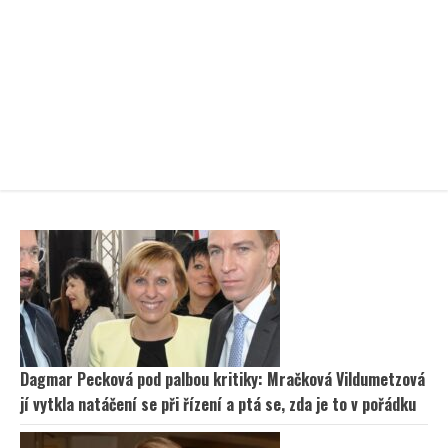
Dagmar Pecková pod palbou kritiky: Mračková Vildumetzová
jí vytkla natáčení se při řízení a ptá se, zda je to v pořádku