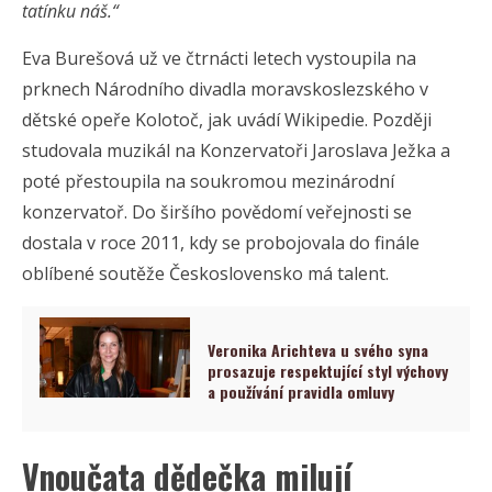
tatínku náš.“
Eva Burešová už ve čtrnácti letech vystoupila na
prknech Národního divadla moravskoslezského v
dětské opeře Kolotoč, jak uvádí Wikipedie. Později
studovala muzikál na Konzervatoři Jaroslava Ježka a
poté přestoupila na soukromou mezinárodní
konzervatoř. Do širšího povědomí veřejnosti se
dostala v roce 2011, kdy se probojovala do finále
oblíbené soutěže Československo má talent.
Veronika Arichteva u svého syna
prosazuje respektující styl výchovy
a používání pravidla omluvy
Vnoučata dědečka milují