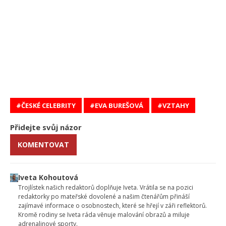
ČESKÉ CELEBRITY
EVA BUREŠOVÁ
VZTAHY
Přidejte svůj názor
KOMENTOVAT
Iveta Kohoutová
Trojlístek našich redaktorů doplňuje Iveta. Vrátila se na pozici
redaktorky po mateřské dovolené a našim čtenářům přináší
zajímavé informace o osobnostech, které se hřejí v záři reflektorů.
Kromě rodiny se Iveta ráda věnuje malování obrazů a miluje
adrenalinové sporty.