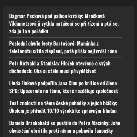
Dagmar Pecková pod palbou kritiky: Mračková
Vildumetzová jí vytkla natáčení se při řízení a ptá se,
zda je to v pořádku
Poslední chvíle Ivety Bartošové: Maminka z
telefonátu cítila zlepšení, poté přišla nejtvrdší rána
Petr Kotvald a Stanislav Hložek otevřeně o svých
důchodech: Oba si stále musí přivydělávat
Linda Finková podpořila Jana Cinu po kritice od člena
SPD: Upozornila na téma, které rozděluje společnost
Test znalostí na téma české pohádky a jejich hlášky:
Úkolem je přiřadit 10/10 výroků ke správným filmům
Daniela Brzobohatá se pustila do Petra Macinky: Jeho
chvástání obrátila proti němu a pobavila fanoušky