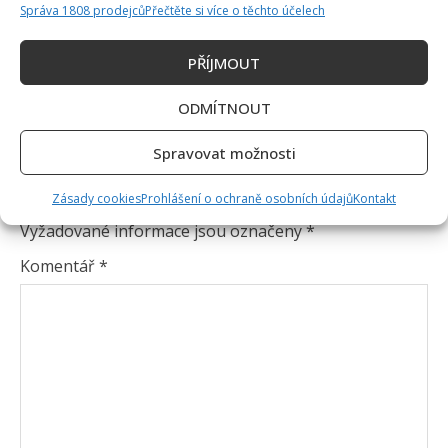
Správa 1808 prodejců
Přečtěte si více o těchto účelech
PŘÍJMOUT
ODMÍTNOUT
Spravovat možnosti
Napsat komentář
Zásady cookies
Prohlášení o ochraně osobních údajů
Kontakt
Vaše e-mailová adresa nebude zveřejněna.
Vyžadované informace jsou označeny
*
Komentář
*