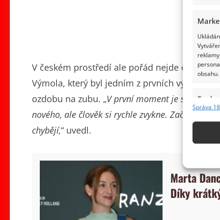
Marke
Ukládání
Vytvářen
reklamy,
persona
V českém prostředí ale pořád nejde o úplně b
obsahu.
Výmola, který byl jedním z prvních výrobců u
ozdobu na zubu. „
V první moment je samozřejmě
Funkc
Správa 18
nového, ale člověk si rychle zvykne. Začne to bý
Přiřazov
Identifi
chybějí,
“ uvedl.
Použív
základ
Marta Danc
Zajišt
Díky krátk
odstra
obsahu