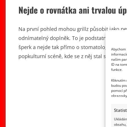
Nejde o rovnátka ani trvalou ú
Na první pohled mohou grillz působit jako pe
odnímatelný doplněk. To je podstatný rozdíl op
šperk a nejde tak přímo o stomatologický zá
Abychom p
informací
popkulturní scéně, kde se z něj stal symbol
našim par
ID na tom
funkce.
Kliknutím
budou pou
pomocí př
obrazovky
Statis
Ukládání
obsahu, 