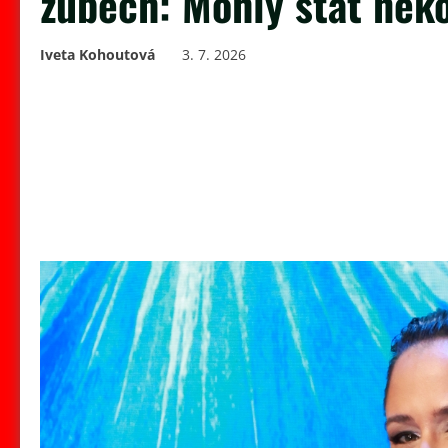
zubech: Mohly stát něko
Iveta Kohoutová
3. 7. 2026