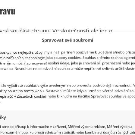
pravu
vná součást chrupu. Ve skutečnosti ale jde o
roti třeba rovnátkům: grillz se nasazují spíš jako
Spravovat své soukromí
krok. Trend má kořeny hlavně v hiphopové a
oskytli co nejlepší služby, my a naši partneři používáme k ukládání a/nebo příst
m o zařízeních, technologie jako soubory cookies. Souhlas s těmito technologiem
 extravagance a sebevědomého stylu.
tnerům umožní zpracovávat osobní údaje, jako je chování při procházení nebo j
to webu. Nesouhlas nebo odvolání souhlasu může nepříznivě ovlivnit určité vlastn
 níže vyjádřete souhlas s výše uvedeným nebo proveďte podrobnější rozhodnutí. 
žity pouze na tomto webu. Nastavení můžete kdykoli změnit, včetně odvolání so
epínačů v Zásadách cookies nebo kliknutím na tlačítko Spravovat souhlas ve spod
.
tiky
 a/nebo přístup k informacím v zařízení, Měření výkonu reklam, Měření výkonu
Porozumění publiku prostřednictvím statistik nebo kombinací údajů z různých zdr