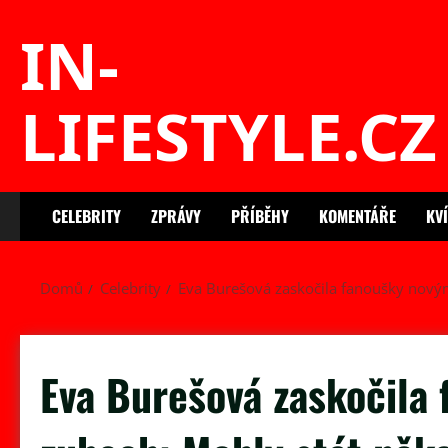
Skip
IN-
to
content
LIFESTYLE.CZ
CELEBRITY
ZPRÁVY
PŘÍBĚHY
KOMENTÁŘE
KV
Domů
Celebrity
Eva Burešová zaskočila fanoušky novými
Eva Burešová zaskočila