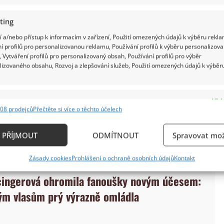
ting
 a/nebo přístup k informacím v zařízení, Použití omezených údajů k výběru rekla
í profilů pro personalizovanou reklamu, Používání profilů k výběru personalizov
 Vytváření profilů pro personalizovaný obsah, Používání profilů pro výběr
lizovaného obsahu, Rozvoj a zlepšování služeb, Použití omezených údajů k výběr
ěžný doplněk. Průkopníkem u nás se stal Jiří
 nás. Pro
iDnes
také popsal, jaký to je pocit, nosit
 cítíte jazykem, pociťujete, že tam máte něco
e
Vždy
08 prodejců
Přečtěte si více o těchto účelech
t něco jako hodinky – když je na sobě nemáte, tak vám
ání a kombinování údajů z jiných zdrojů údajů, Propojení různých zařízení,
kace zařízení na základě automaticky přenášených informací.
PŘÍJMOUT
ODMÍTNOUT
Spravovat mož
ání přesných údajů o zeměpisné poloze, Identifikace zařízení n
Zásady cookies
Prohlášení o ochraně osobních údajů
Kontakt
ě aktivně požadovaných informací.
ingerová ohromila fanoušky novým účesem:
ění bezpečnosti, předcházení a zjišťování podvodů a
ým vlasům prý výrazně omládla
ňování chyb, Poskytování a zobrazování reklamy a
Vždy
, Ukládání a sdělování voleb ochrany osobních údajů.