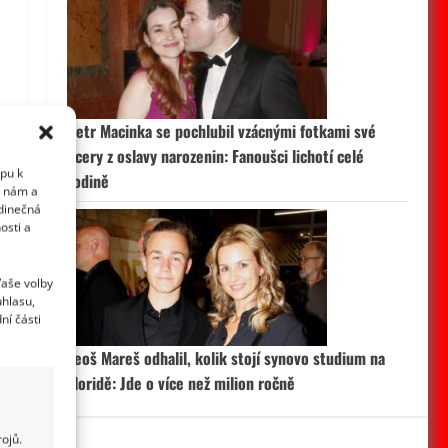
Petr Macinka se pochlubil vzácnými fotkami své
dcery z oslavy narozenin: Fanoušci lichotí celé
upu k
rodině
i nám a
edinečná
osti a
Vaše volby
uhlasu,
ní části
Leoš Mareš odhalil, kolik stojí synovo studium na
Floridě: Jde o více než milion ročně
ojů.