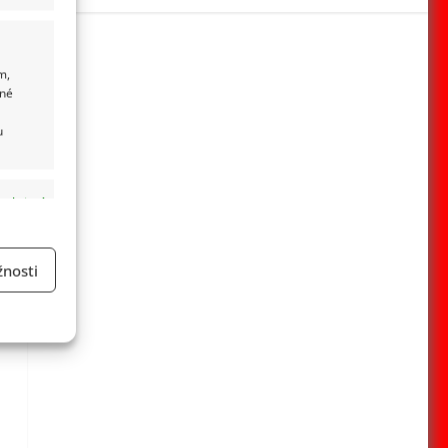
m,
ané
u
 aktivní
nosti
a
 aktivní