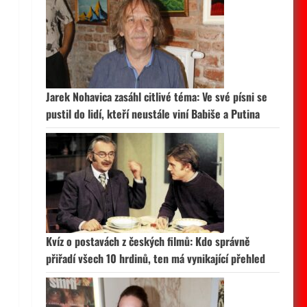
Jarek Nohavica zasáhl citlivé téma: Ve své písni se
pustil do lidí, kteří neustále viní Babiše a Putina
Kvíz o postavách z českých filmů: Kdo správně
přiřadí všech 10 hrdinů, ten má vynikající přehled