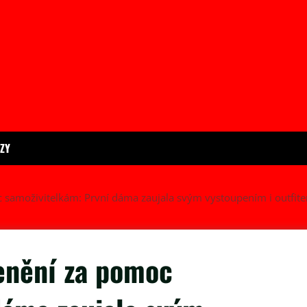
ÍZY
c samoživitelkám: První dáma zaujala svým vystoupením i outfit
cenění za pomoc