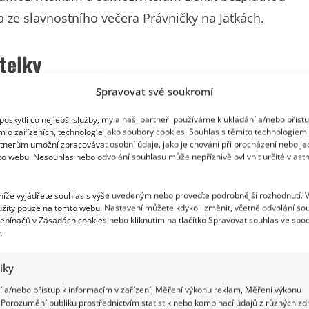
ze slavnostního večera Právničky na Jatkách.
telky
Spravovat své soukromí
 Máš na to!, který organizace Fandi mámám
ektu se první dáma aktivně podílí. Iniciativa nabízí
oskytli co nejlepší služby, my a naši partneři používáme k ukládání a/nebo příst
m o zařízeních, technologie jako soubory cookies. Souhlas s těmito technologiem
moc a další odborné služby, které jim pomáhají
tnerům umožní zpracovávat osobní údaje, jako je chování při procházení nebo j
to webu. Nesouhlas nebo odvolání souhlasu může nepříznivě ovlivnit určité vlastn
 níže vyjádřete souhlas s výše uvedeným nebo proveďte podrobnější rozhodnutí. 
žity pouze na tomto webu. Nastavení můžete kdykoli změnit, včetně odvolání so
epínačů v Zásadách cookies nebo kliknutím na tlačítko Spravovat souhlas ve spod
.
tiky
 a/nebo přístup k informacím v zařízení, Měření výkonu reklam, Měření výkonu
Porozumění publiku prostřednictvím statistik nebo kombinací údajů z různých zdr