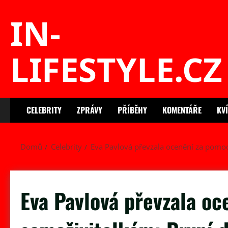
Skip
IN-
to
content
LIFESTYLE.CZ
CELEBRITY
ZPRÁVY
PŘÍBĚHY
KOMENTÁŘE
KV
Domů
Celebrity
Eva Pavlová převzala ocenění za pomo
Eva Pavlová převzala o