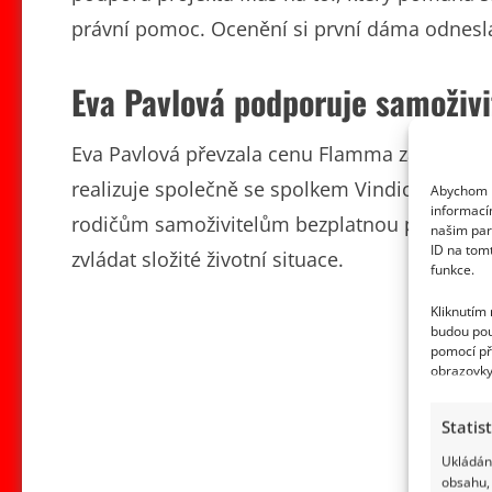
právní pomoc. Ocenění si první dáma odnesla 
Eva Pavlová podporuje samoživi
Eva Pavlová převzala cenu Flamma za projekt
realizuje společně se spolkem Vindica. Na proj
Abychom p
informací
rodičům samoživitelům bezplatnou právní po
našim par
ID na tom
zvládat složité životní situace.
funkce.
Kliknutím
budou pou
pomocí př
obrazovky
Statis
Ukládání
obsahu, 