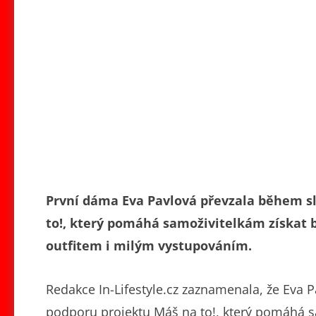
První dáma Eva Pavlová převzala během sl
to!, který pomáhá samoživitelkám získat 
outfitem i milým vystupováním.
Redakce In-Lifestyle.cz zaznamenala, že Eva 
podporu projektu Máš na to!, který pomáhá s