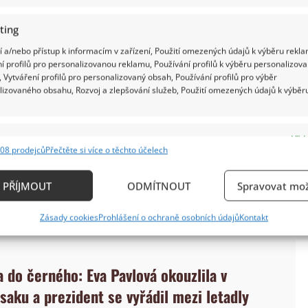
ting
 a/nebo přístup k informacím v zařízení, Použití omezených údajů k výběru rekla
í profilů pro personalizovanou reklamu, Používání profilů k výběru personalizov
 Vytváření profilů pro personalizovaný obsah, Používání profilů pro výběr
lizovaného obsahu, Rozvoj a zlepšování služeb, Použití omezených údajů k výběr
na Flamma za inspirativní počin v právnické
e
Vždy
ti, které se projektu dostalo jak od médií, tak od
08 prodejců
Přečtěte si více o těchto účelech
ání a kombinování údajů z jiných zdrojů údajů, Propojení různých zařízení,
ci dozvídají nejen rodiče samoživitelé, ale také
kace zařízení na základě automaticky přenášených informací.
ktu postupně zapojují,“ uvedla Eva Pavlová na
PŘÍJMOUT
ODMÍTNOUT
Spravovat mož
ání přesných údajů o zeměpisné poloze, Identifikace zařízení n
Zásady cookies
Prohlášení o ochraně osobních údajů
Kontakt
ě aktivně požadovaných informací.
ění bezpečnosti, předcházení a zjišťování podvodů a
 do černého: Eva Pavlová okouzlila v
ňování chyb, Poskytování a zobrazování reklamy a
Vždy
saku a prezident se vyřádil mezi letadly
, Ukládání a sdělování voleb ochrany osobních údajů.