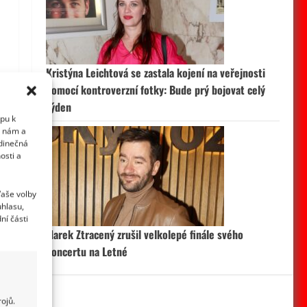
Kristýna Leichtová se zastala kojení na veřejnosti
pomocí kontroverzní fotky: Bude prý bojovat celý
týden
upu k
i nám a
edinečná
osti a
Vaše volby
uhlasu,
ní části
Marek Ztracený zrušil velkolepé finále svého
koncertu na Letné
ojů.