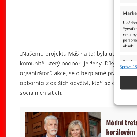
Marke
Ukládání
Vytvářen
reklamy,
persona
obsahu.
„Našemu projektu Máš na to! byla udělena ce
Funkc
komunitě, který podporuje ženy. Díky pozornos
Správa 18
Přiřazov
organizátorů akce, se o bezplatné právní pomo
Identifi
odborníci z dalších odvětví, kteří se do proje
sociálních sítích.
Použív
základ
Zajišt
Módní trefa
odstra
korálovém 
obsahu