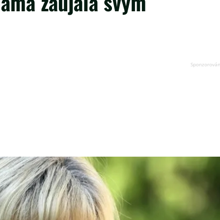
dáma zaujala svým