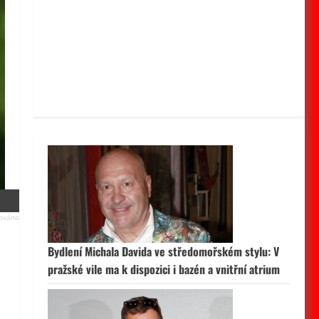
Bydlení Michala Davida ve středomořském stylu: V
pražské vile ma k dispozici i bazén a vnitřní atrium