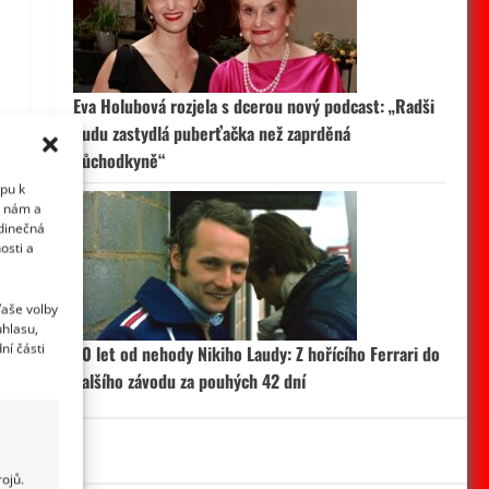
Eva Holubová rozjela s dcerou nový podcast: „Radši
budu zastydlá puberťačka než zaprděná
důchodkyně“
upu k
i nám a
edinečná
osti a
Vaše volby
uhlasu,
ní části
50 let od nehody Nikiho Laudy: Z hořícího Ferrari do
dalšího závodu za pouhých 42 dní
ojů.