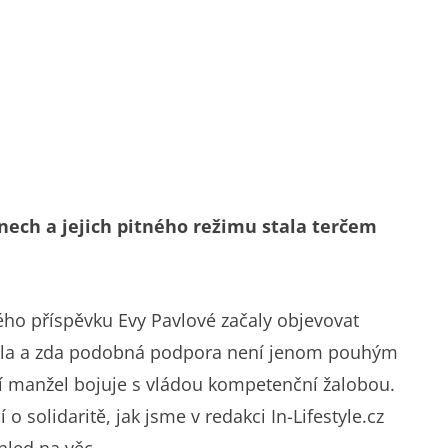
dnech a jejich pitného režimu stala terčem
ného příspěvku Evy Pavlové začaly objevovat
zdala a zda podobná podpora není jenom pouhým
ejí manžel bojuje s vládou kompetenční žalobou.
o solidaritě, jak jsme v redakci In-Lifestyle.cz
ohled na věc.