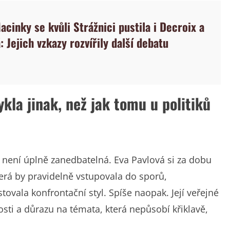
cinky se kvůli Strážnici pustila i Decroix a
: Jejich vzkazy rozvířily další debatu
ykla jinak, než jak tomu u politiků
rá není úplně zanedbatelná. Eva Pavlová si za dobu
terá by pravidelně vstupovala do sporů,
ovala konfrontační styl. Spíše naopak. Její veřejné
osti a důrazu na témata, která nepůsobí křiklavě,