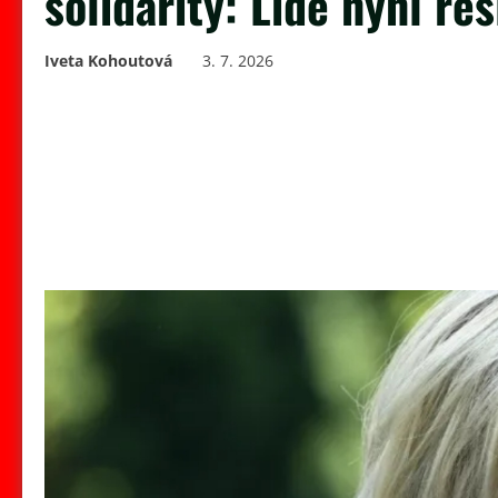
solidarity: Lidé nyní ře
Iveta Kohoutová
3. 7. 2026