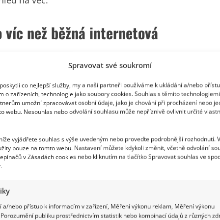
o víc než běžná internetová
Spravovat své soukromí
om, že i malé gesto může v těchto dnech hodně
oskytli co nejlepší služby, my a naši partneři používáme k ukládání a/nebo příst
m o zařízeních, technologie jako soubory cookies. Souhlas s těmito technologiem
točná. Jenže lidé dnes reagují rázněji než dřív a
tnerům umožní zpracovávat osobní údaje, jako je chování při procházení nebo j
to webu. Nesouhlas nebo odvolání souhlasu může nepříznivě ovlivnit určité vlastn
áminku ke kritice. Jakmile se jméno první dámy
m vidí politický postoj, druhá prachobyčejné lidské
 níže vyjádřete souhlas s výše uvedeným nebo proveďte podrobnější rozhodnutí. 
tahuje o to, kdo komu co vlastně vzkázal.
žity pouze na tomto webu. Nastavení můžete kdykoli změnit, včetně odvolání so
epínačů v Zásadách cookies nebo kliknutím na tlačítko Spravovat souhlas ve spod
.
tiky
 a/nebo přístup k informacím v zařízení, Měření výkonu reklam, Měření výkonu
Porozumění publiku prostřednictvím statistik nebo kombinací údajů z různých zdr