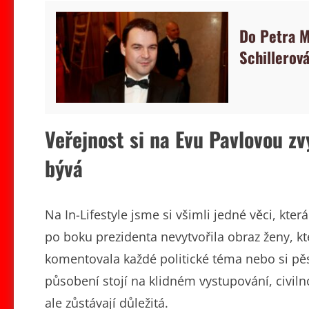
Do Petra Ma
Schillerová
Veřejnost si na Evu Pavlovou zv
bývá
Na In-Lifestyle jsme si všimli jedné věci, kte
po boku prezidenta nevytvořila obraz ženy, k
komentovala každé politické téma nebo si pěst
působení stojí na klidném vystupování, civiln
ale zůstávají důležitá.