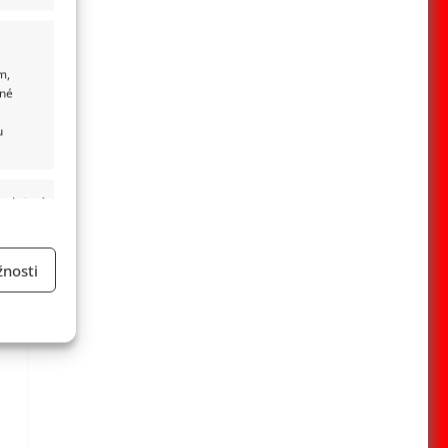
m,
ané
u
 aktivní
nosti
a
 aktivní