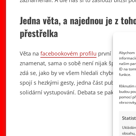
Jedna věta, a najednou je z toh
přestřelka
Věta na
facebookovém profilu
první dámy o t
Abychom p
informací
znamenat, sama o sobě není nijak špatná ani ú
našim par
ID na tom
zdá se, jako by ve všem hledali chybu nebo z
funkce.
spojí s hezkými gesty, jedna část publika v to
Kliknutím
solidární vystupování. Debata se pak spíš pře
budou pou
pomocí př
obrazovky
Statis
Ukládání
obsahu, 