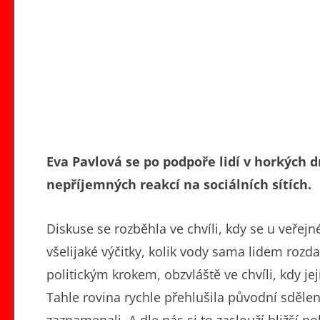
Eva Pavlová se po podpoře lidí v horkých 
nepříjemných reakcí na sociálních sítích.
Diskuse se rozběhla ve chvíli, kdy se u veřej
všelijaké výčitky, kolik vody sama lidem ro
politickým krokem, obzvláště ve chvíli, kdy j
Tahle rovina rychle přehlušila původní sdělení 
zaznamenali. A dle nás si to zaslouží bližší p