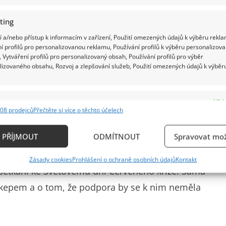
ting
 a/nebo přístup k informacím v zařízení, Použití omezených údajů k výběru rekla
í profilů pro personalizovanou reklamu, Používání profilů k výběru personalizov
 Vytváření profilů pro personalizovaný obsah, Používání profilů pro výběr
lizovaného obsahu, Rozvoj a zlepšování služeb, Použití omezených údajů k výběr
e
Vždy
08 prodejců
Přečtěte si více o těchto účelech
ání a kombinování údajů z jiných zdrojů údajů, Propojení různých zařízení,
é je, že Eva Pavlová se dlouhodobě profiluje
kace zařízení na základě automaticky přenášených informací.
PŘÍJMOUT
ODMÍTNOUT
Spravovat mož
přes stranickou politiku. To platí již dlouhodobě,
ání přesných údajů o zeměpisné poloze, Identifikace zařízení n
 to třeba i web
Pražského hradu
, který v květnu 2023
Zásady cookies
Prohlášení o ochraně osobních údajů
Kontakt
ě aktivně požadovaných informací.
a setkání ke Světovému dni Červeného kříže. Sama
ikepem a o tom, že podpora by se k nim neměla
ění bezpečnosti, předcházení a zjišťování podvodů a
ňování chyb, Poskytování a zobrazování reklamy a
Vždy
, Ukládání a sdělování voleb ochrany osobních údajů.