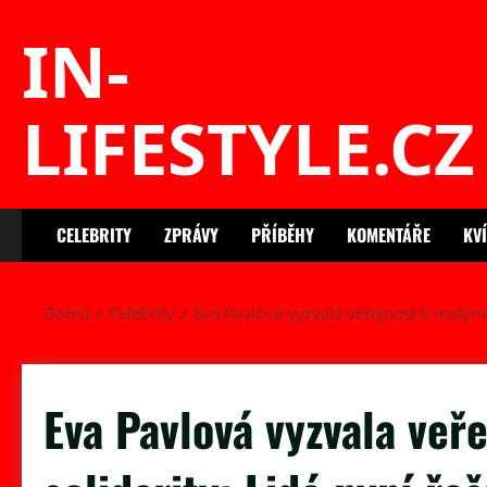
Skip
IN-
to
content
LIFESTYLE.CZ
CELEBRITY
ZPRÁVY
PŘÍBĚHY
KOMENTÁŘE
KV
Domů
Celebrity
Eva Pavlová vyzvala veřejnost k malým 
Eva Pavlová vyzvala ve