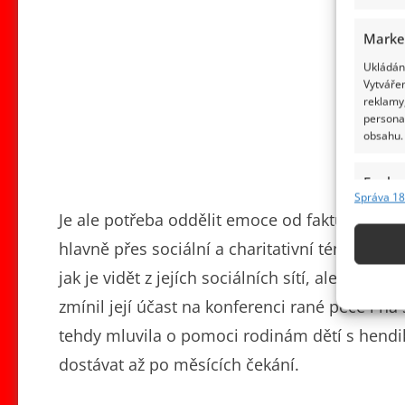
Marke
Ukládání
Vytvářen
reklamy,
persona
obsahu.
Funkc
Správa 18
Přiřazov
Je ale potřeba oddělit emoce od faktů. Ověřen
Identifi
hlavně přes sociální a charitativní témata, ne 
Použív
jak je vidět z jejích sociálních sítí, ale popsal
základ
zmínil její účast na konferenci rané péče i n
tehdy mluvila o pomoci rodinám dětí s hend
Zajišt
dostávat až po měsících čekání.
odstra
obsahu