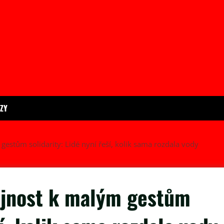
ÍZY
gestům solidarity: Lidé nyní řeší, kolik sama rozdala vody
řejnost k malým gestům