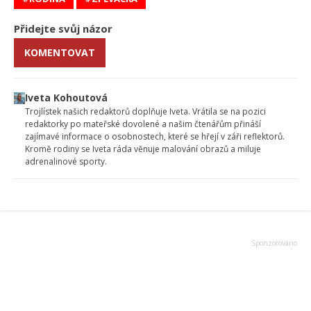
Přidejte svůj názor
KOMENTOVAT
Iveta Kohoutová
Trojlístek našich redaktorů doplňuje Iveta. Vrátila se na pozici
redaktorky po mateřské dovolené a našim čtenářům přináší
zajímavé informace o osobnostech, které se hřejí v záři reflektorů.
Kromě rodiny se Iveta ráda věnuje malování obrazů a miluje
adrenalinové sporty.