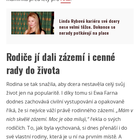
Linda Rybová kariéru své dcery
nese velmi těžce. Dokonce se
nerady potkávají na place
Rodiče jí dali zázemí i cenné
rady do života
Rodina se tak snažila, aby dcera nestavěla celý svůj
život jen na popularitě. I díky tomu si Ewa Farna
dodnes zachovává civilní vystupování a opakovaně
říká, že si nejvíce váží právě rodinného zázemí.
„Mám v
nich skvělé zázemí. Moc je oba miluji,“
řekla o svých
rodičích. To, jak byla vychovaná, si dnes přenáší i do
své vlastní rodiny, která je u ní na prvním místě. A