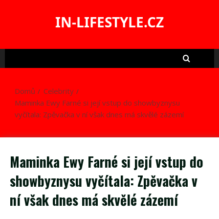
Skip
to
IN-LIFESTYLE.CZ
content
Domů
Celebrity
Maminka Ewy Farné si její vstup do showbyznysu
vyčítala: Zpěvačka v ní však dnes má skvělé zázemí
Maminka Ewy Farné si její vstup do
showbyznysu vyčítala: Zpěvačka v
ní však dnes má skvělé zázemí