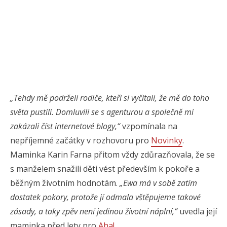
„Tehdy mě podrželi rodiče, kteří si vyčítali, že mě do toho
světa pustili. Domluvili se s agenturou a společně mi
zakázali číst internetové blogy,“
vzpomínala na
nepříjemné začátky v rozhovoru pro
Novinky
.
Maminka Karin Farna přitom vždy zdůrazňovala, že se
s manželem snažili děti vést především k pokoře a
běžným životním hodnotám.
„Ewa má v sobě zatím
dostatek pokory, protože jí odmala vštěpujeme takové
zásady, a taky zpěv není jedinou životní náplní,“
uvedla její
maminka před lety pro
Aha!
.