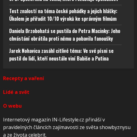
Test znalostí na téma české pohádky a jejich hlášky:
Úkolem je přiřadit 10/10 výroků ke správným filmům
Daniela Brzobohatá se pustila do Petra Macinky: Jeho
chvástání obrátila proti němu a pobavila fanoušky
Jarek Nohavica zasáhl citlivé téma: Ve své písni se
pustil do lidí, kteří neustále viní Babiše a Putina
Recepty a vaření
Lidé a svět
O webu
Internetový magazín IN-Lifestyle.cz přináší v
pravidelných článcích zajímavosti ze světa showbyznysu
a ze života celebrit.