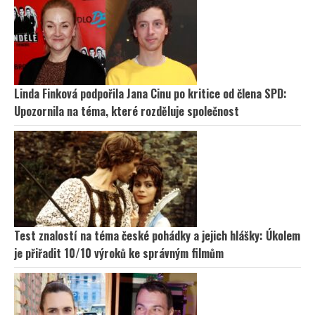
Linda Finková podpořila Jana Cinu po kritice od člena SPD:
Upozornila na téma, které rozděluje společnost
Test znalostí na téma české pohádky a jejich hlášky: Úkolem
je přiřadit 10/10 výroků ke správným filmům