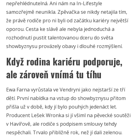
nepřehlédnutelná. Ani nám na In-Lifestyle
samozřejmě neunikla. Zpěvačka se nikdy netajila tím,
že právě rodiče pro ni byli od začátku kariéry největší
oporou. Cesta ke slávě ale nebyla jednoduchá a
rozhodnutí pustit talentovanou dceru do světa
showbyznysu provázely obavy i dlouhé rozmýšlení.
Když rodina kariéru podporuje,
ale zároveň vnímá tu tíhu
Ewa Farna vyrůstala ve Vendryni jako nejstarší ze tří
dětí. První nabídka na vstup do showbyznysu přitom
přišla už v době, kdy jí bylo pouhých jedenáct let.
Producent Lešek Wronka si jí všiml na pěvecké soutěži
v Havířově, ale rodiče s podpisem smlouvy tehdy
nespěchali. Trvalo přibližně rok, než jí dali zelenou.