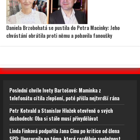
Daniela Brzobohatá se pustila do Petra Macinky: Jeho
chvástání obrátila proti němu a pobavila fanoušky
Poslední chvíle Ivety Bartošové: Maminka z
telefonátu cítila zlepšení, poté přišla nejtvrdší rána
Petr Kotvald a Stanislav Hložek otevřeně o svých
důchodech: Oba si stále musí přivydělávat
Linda Finková podpořila Jana Cinu po kritice od člena
SPD: Upozornila na téma, které rozděluje společnost