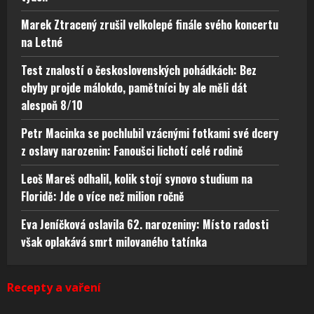
Marek Ztracený zrušil velkolepé finále svého koncertu
na Letné
Test znalostí o československých pohádkách: Bez
chyby projde málokdo, pamětníci by ale měli dát
alespoň 8/10
Petr Macinka se pochlubil vzácnými fotkami své dcery
z oslavy narozenin: Fanoušci lichotí celé rodině
Leoš Mareš odhalil, kolik stojí synovo studium na
Floridě: Jde o více než milion ročně
Eva Jeníčková oslavila 62. narozeniny: Místo radosti
však oplakává smrt milovaného tatínka
Recepty a vaření