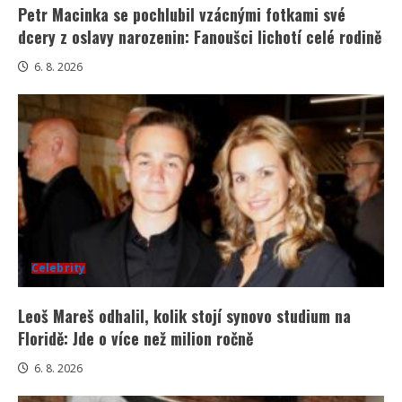
Petr Macinka se pochlubil vzácnými fotkami své
dcery z oslavy narozenin: Fanoušci lichotí celé rodině
6. 8. 2026
Celebrity
Leoš Mareš odhalil, kolik stojí synovo studium na
Floridě: Jde o více než milion ročně
6. 8. 2026