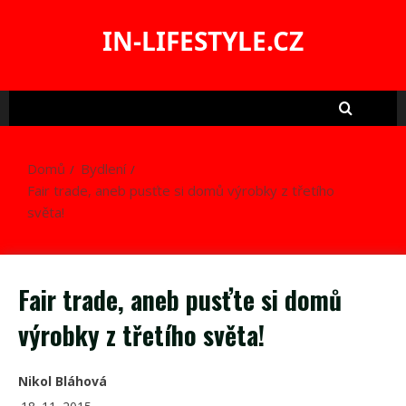
Skip
to
IN-LIFESTYLE.CZ
content
Domů
Bydlení
Fair trade, aneb pusťte si domů výrobky z třetího
světa!
Fair trade, aneb pusťte si domů
výrobky z třetího světa!
Nikol Bláhová