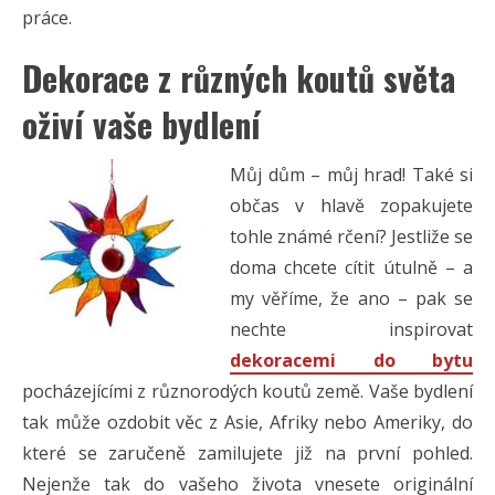
práce.
Dekorace z různých koutů světa
oživí vaše bydlení
Můj dům – můj hrad! Také si
občas v hlavě zopakujete
tohle známé rčení? Jestliže se
doma chcete cítit útulně – a
my věříme, že ano – pak se
nechte inspirovat
dekoracemi do bytu
pocházejícími z různorodých koutů země. Vaše bydlení
tak může ozdobit věc z Asie, Afriky nebo Ameriky, do
které se zaručeně zamilujete již na první pohled.
Nejenže tak do vašeho života vnesete originální