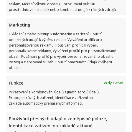
reklam, Měření výkonu obsahu, Porozumění publiku
prostřednictvím statistik nebo kombinací údajů z různých zdrojů.
Marketing
Ukládání a/nebo přístup k informacím v zařízení, Použití
Celebrity
omezených údajů k výběru reklam, Vytváření profilů pro
personalizovanou reklamu, Používání profilů k výběru
personalizované reklamy, Vytváření profilů pro personalizovaný
Kristýna Leichtová se zastala kojení na veřejnosti
obsah, Používání profilů pro výběr personalizovaného obsahu,
pomocí kontroverzní fotky: Bude prý bojovat celý
Rozvoj a zlepšování služeb, Použití omezených údajů k výběru
obsahu.
týden
6. 8. 2026
Funkce
Vždy aktivní
Přiřazování a kombinování údajů z jiných zdrojů údajů,
Propojení různých zařízení, Identifikace zařízení na
základě automaticky přenášených informací.
Používání přesných údajů o zeměpisné poloze,
Identifikace zařízení na základě aktivně