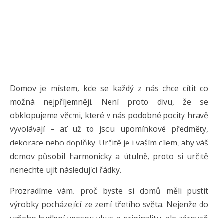
Domov je místem, kde se každý z nás chce cítit co
možná nejpříjemněji. Není proto divu, že se
obklopujeme věcmi, které v nás podobné pocity hravě
vyvolávají – ať už to jsou upomínkové předměty,
dekorace nebo doplňky. Určitě je i vaším cílem, aby váš
domov působil harmonicky a útulně, proto si určitě
nenechte ujít následující řádky.
Prozradíme vám, proč byste si domů měli pustit
výrobky pocházející ze zemí třetího světa. Nejenže do
vašeho bydlení vnesou vkus a originalitu, ale zároveň