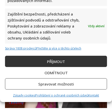
požadovaných informací.
Zajištění bezpečnosti, předcházení a
Celebrity
zjišťování podvodů a odstraňování chyb,
Poskytování a zobrazování reklamy a
Vždy aktivní
Marek Ztracený zrušil velkolepé finále svého
obsahu, Ukládání a sdělování voleb
koncertu na Letné
ochrany osobních údajů.
6. 8. 2026
Správa 1808 prodejců
Přečtěte si více o těchto účelech
PŘÍJMOUT
ODMÍTNOUT
Spravovat možnosti
Zásady cookies
Prohlášení o ochraně osobních údajů
Kontakt
Celebrity