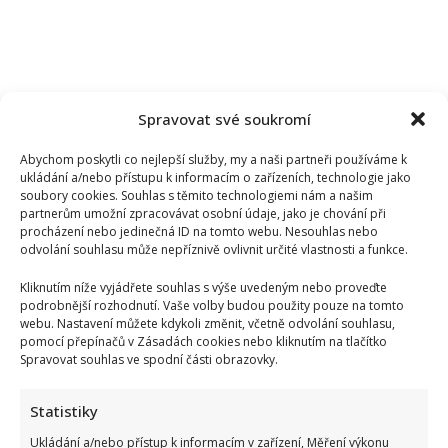
Spravovat své soukromí
DEKORACE A DOPLŇKY
FAIR TRADE
Abychom poskytli co nejlepší služby, my a naši partneři používáme k
ukládání a/nebo přístupu k informacím o zařízeních, technologie jako
Nikol Bláhová
soubory cookies. Souhlas s těmito technologiemi nám a našim
partnerům umožní zpracovávat osobní údaje, jako je chování při
procházení nebo jedinečná ID na tomto webu. Nesouhlas nebo
odvolání souhlasu může nepříznivě ovlivnit určité vlastnosti a funkce.
Kliknutím níže vyjádřete souhlas s výše uvedeným nebo proveďte
podrobnější rozhodnutí. Vaše volby budou použity pouze na tomto
webu. Nastavení můžete kdykoli změnit, včetně odvolání souhlasu,
pomocí přepínačů v Zásadách cookies nebo kliknutím na tlačítko
SOUVISEJÍCÍ ČLÁNKY
Spravovat souhlas ve spodní části obrazovky.
Statistiky
Ukládání a/nebo přístup k informacím v zařízení, Měření výkonu