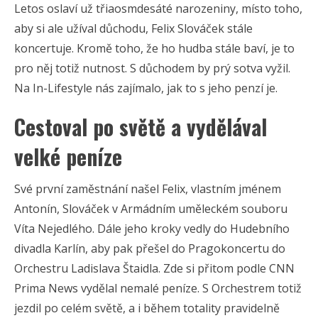
Letos oslaví už třiaosmdesáté narozeniny, místo toho,
aby si ale užíval důchodu, Felix Slováček stále
koncertuje. Kromě toho, že ho hudba stále baví, je to
pro něj totiž nutnost. S důchodem by prý sotva vyžil.
Na In-Lifestyle nás zajímalo, jak to s jeho penzí je.
Cestoval po světě a vydělával
velké peníze
Své první zaměstnání našel Felix, vlastním jménem
Antonín, Slováček v Armádním uměleckém souboru
Víta Nejedlého. Dále jeho kroky vedly do Hudebního
divadla Karlín, aby pak přešel do Pragokoncertu do
Orchestru Ladislava Štaidla. Zde si přitom podle CNN
Prima News vydělal nemalé peníze. S Orchestrem totiž
jezdil po celém světě, a i během totality pravidelně