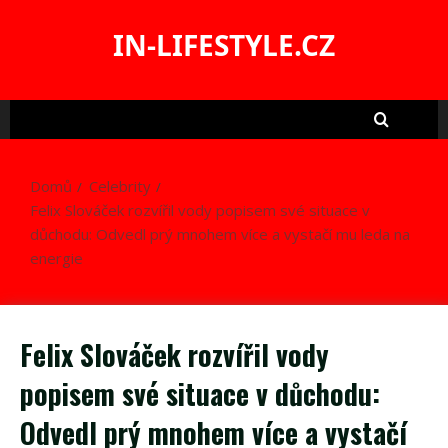
Skip
to
IN-LIFESTYLE.CZ
content
Domů
Celebrity
Felix Slováček rozvířil vody popisem své situace v
důchodu: Odvedl prý mnohem více a vystačí mu leda na
energie
Felix Slováček rozvířil vody
popisem své situace v důchodu:
Odvedl prý mnohem více a vystačí