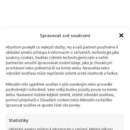
Spravovat své soukromí
Abychom poskytli co nejlepší služby, my a naši partneři používáme k
ukládání a/nebo přístupu k informacím o zařízeních, technologie jako
soubory cookies. Souhlas s těmito technologiemi nám a našim
partnerům umožní zpracovávat osobní údaje, jako je chování při
procházení nebo jedinečná ID na tomto webu. Nesouhlas nebo
odvolání souhlasu může nepříznivě ovlivnit určité vlastnosti a funkce.
Kliknutím níže vyjádřete souhlas s výše uvedeným nebo proveďte
podrobnější rozhodnutí. Vaše volby budou použity pouze na tomto
webu. Nastavení můžete kdykoli změnit, včetně odvolání souhlasu,
pomocí přepínačů v Zásadách cookies nebo kliknutím na tlačítko
Spravovat souhlas ve spodní části obrazovky.
Statistiky
Ukládání a/nebo přístup k informacím v zařízení, Měření výkonu