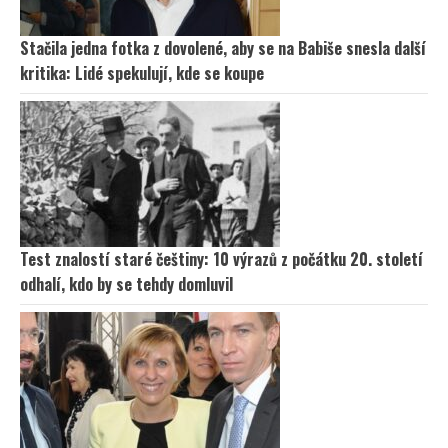
Stačila jedna fotka z dovolené, aby se na Babiše snesla další
kritika: Lidé spekulují, kde se koupe
Test znalostí staré češtiny: 10 výrazů z počátku 20. století
odhalí, kdo by se tehdy domluvil