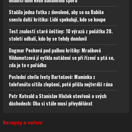
mladíci ubili kvůli banálnímu sporu
Stačila jedna fotka z dovolené, aby se na Babiše
snesla další kritika: Lidé spekulují, kde se koupe
Test znalostí staré češtiny: 10 výrazů z počátku 20.
století odhalí, kdo by se tehdy domluvil
Dagmar Pecková pod palbou kritiky: Mračková
Vildumetzová jí vytkla natáčení se při řízení a ptá se,
zda je to v pořádku
Poslední chvíle Ivety Bartošové: Maminka z
telefonátu cítila zlepšení, poté přišla nejtvrdší rána
Petr Kotvald a Stanislav Hložek otevřeně o svých
důchodech: Oba si stále musí přivydělávat
Recepty a vaření