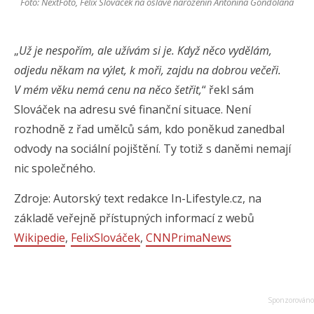
Foto: NextFoto, Felix Slováček na oslavě narozenin Antonína Gondolána
„
Už je nespořím, ale užívám si je. Když něco vydělám,
odjedu někam na výlet, k moři, zajdu na dobrou večeři.
V mém věku nemá cenu na něco šetřit,
“ řekl sám
Slováček na adresu své finanční situace. Není
rozhodně z řad umělců sám, kdo poněkud zanedbal
odvody na sociální pojištění. Ty totiž s daněmi nemají
nic společného.
Zdroje: Autorský text redakce In-Lifestyle.cz, na
základě veřejně přístupných informací z webů
Wikipedie
,
FelixSlováček
,
CNNPrimaNews