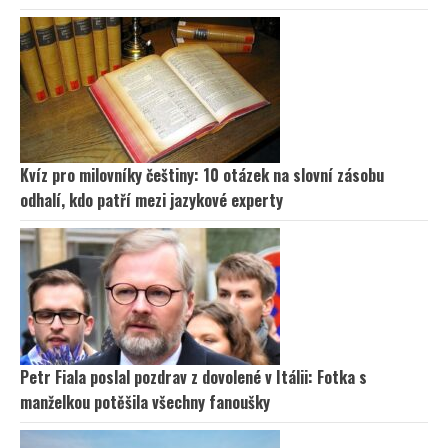
Kvíz pro milovníky češtiny: 10 otázek na slovní zásobu
odhalí, kdo patří mezi jazykové experty
Petr Fiala poslal pozdrav z dovolené v Itálii: Fotka s
manželkou potěšila všechny fanoušky