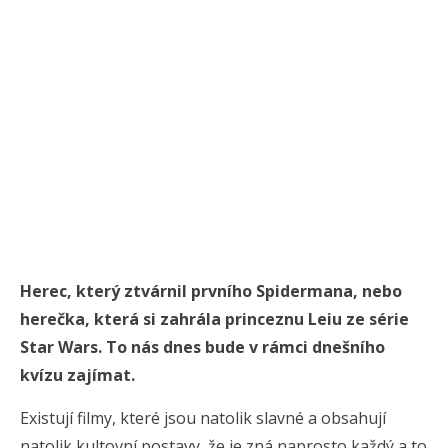
Herec, který ztvárnil prvního Spidermana, nebo
herečka, která si zahrála princeznu Leiu ze série
Star Wars. To nás dnes bude v rámci dnešního
kvízu zajímat.
Existují filmy, které jsou natolik slavné a obsahují
natolik kultovní postavy, že je zná naprosto každý a to