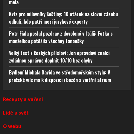
mela
Kvíz pro milovníky češtiny: 10 otázek na slovní zásobu
odhalí, kdo patří mezi jazykové experty
Petr Fiala poslal pozdrav z dovolené v Itálii: Fotka s
manželkou potěšila všechny fanoušky
Velký test z českých přísloví: Jen opravdoví znalci
zvládnou správně doplnit 10/10 bez chyby
Bydlení Michala Davida ve středomořském stylu: V
pražské vile ma k dispozici i bazén a vnitřní atrium
Recepty a vaření
Lidé a svět
O webu