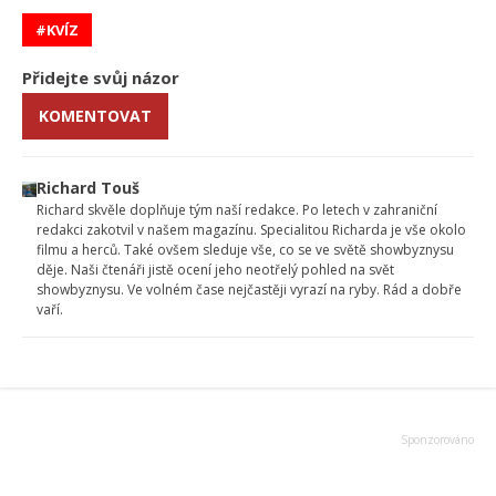
KVÍZ
Přidejte svůj názor
KOMENTOVAT
Richard Touš
Richard skvěle doplňuje tým naší redakce. Po letech v zahraniční
redakci zakotvil v našem magazínu. Specialitou Richarda je vše okolo
filmu a herců. Také ovšem sleduje vše, co se ve světě showbyznysu
děje. Naši čtenáři jistě ocení jeho neotřelý pohled na svět
showbyznysu. Ve volném čase nejčastěji vyrazí na ryby. Rád a dobře
vaří.