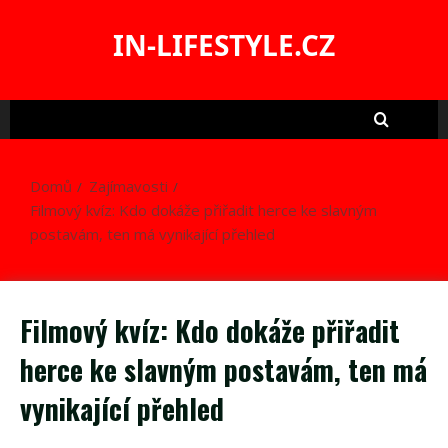
Skip
to
IN-LIFESTYLE.CZ
content
Domů
Zajímavosti
Filmový kvíz: Kdo dokáže přiřadit herce ke slavným
postavám, ten má vynikající přehled
Filmový kvíz: Kdo dokáže přiřadit
herce ke slavným postavám, ten má
vynikající přehled