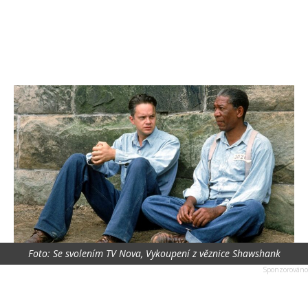
Foto: Se svolením TV Nova, Vykoupení z věznice Shawshank