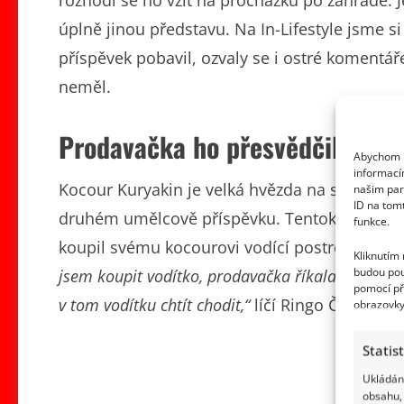
rozhodl se ho vzít na procházku po zahradě. J
úplně jinou představu. Na In-Lifestyle jsme si
příspěvek pobavil, ozvaly se i ostré komentáře 
neměl.
Prodavačka ho přesvědčila, že 
Abychom p
informací
Kocour Kuryakin je velká hvězda na sociálníc
našim par
ID na tom
druhém umělcově příspěvku. Tentokrát se fa
funkce.
koupil svému kocourovi vodící postroj v dom
Kliknutím
budou pou
jsem koupit vodítko, prodavačka říkala, ten to 
pomocí př
v tom vodítku chtít chodit,“
líčí Ringo Čech ve v
obrazovky
Statis
Ukládání
obsahu, 