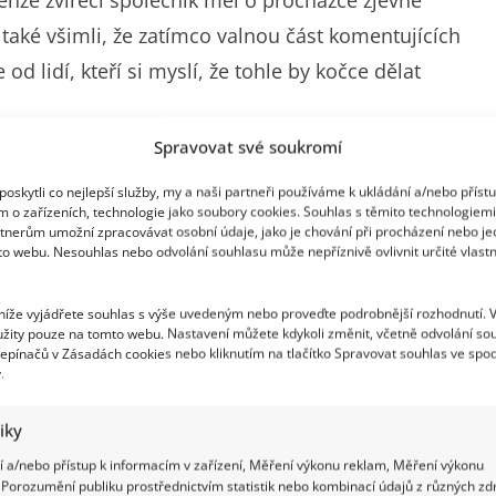
enže zvířecí společník měl o procházce zjevně
 také všimli, že zatímco valnou část komentujících
od lidí, kteří si myslí, že tohle by kočce dělat
Spravovat své soukromí
tohle bude kocour milovat
oskytli co nejlepší služby, my a naši partneři používáme k ukládání a/nebo příst
m o zařízeních, technologie jako soubory cookies. Souhlas s těmito technologiem
h sítích Ringo Čecha a objevuje se v každém
tnerům umožní zpracovávat osobní údaje, jako je chování při procházení nebo j
to webu. Nesouhlas nebo odvolání souhlasu může nepříznivě ovlivnit určité vlastn
noušci mohli pobavit nad videem, kdy Ringo Čech
nění, že spolu začnou chodit na procházky.
„Chtěl
 níže vyjádřete souhlas s výše uvedeným nebo proveďte podrobnější rozhodnutí. 
žity pouze na tomto webu. Nastavení můžete kdykoli změnit, včetně odvolání so
bude milovat. Pane Čech, nezbavíte se ho. On bude furt
epínačů v Zásadách cookies nebo kliknutím na tlačítko Spravovat souhlas ve spod
ideu, s jakou odcházel z obchodu.
.
tiky
 a/nebo přístup k informacím v zařízení, Měření výkonu reklam, Měření výkonu
Porozumění publiku prostřednictvím statistik nebo kombinací údajů z různých zdr