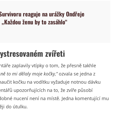
 Survivoru reaguje na urážky Ondřeje
 „Každou ženu by to zasáhlo“
ystresovaném zvířeti
táře zaplavily vtípky o tom, že přesně takhle
sně to mi dělaly moje kočky,“
ozvala se jedna z
 naučit kočku na vodítku vyžaduje notnou dávku
entářů upozorňujících na to, že zvíře působí
dobné nucení není na místě. Jedna komentující mu
ji do útulku.