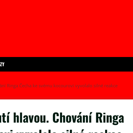
ÍZY
ování Ringa Čecha ke svému kocourovi vyvolalo silné reakce
utí hlavou. Chování Ringa