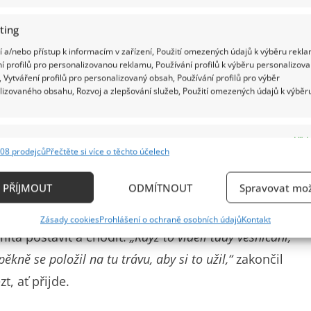
ting
 a/nebo přístup k informacím v zařízení, Použití omezených údajů k výběru rekla
í profilů pro personalizovanou reklamu, Používání profilů k výběru personalizov
 Vytváření profilů pro personalizovaný obsah, Používání profilů pro výběr
lizovaného obsahu, Rozvoj a zlepšování služeb, Použití omezených údajů k výběr
e
Vždy
08 prodejců
Přečtěte si více o těchto účelech
ání a kombinování údajů z jiných zdrojů údajů, Propojení různých zařízení,
kace zařízení na základě automaticky přenášených informací.
PŘÍJMOUT
ODMÍTNOUT
Spravovat mož
pravdu neměla.
„Kuryakin si nezvykl, ale já vám ukážu,
ání přesných údajů o zeměpisné poloze, Identifikace zařízení n
dalším záběru vidíme, jak svého kocoura táhne na
Zásady cookies
Prohlášení o ochraně osobních údajů
Kontakt
ě aktivně požadovaných informací.
mítá postavit a chodit.
„Když to viděli tady vesničani,
ěkně se položil na tu trávu, aby si to užil,“
zakončil
ění bezpečnosti, předcházení a zjišťování podvodů a
zt, ať přijde.
ňování chyb, Poskytování a zobrazování reklamy a
Vždy
, Ukládání a sdělování voleb ochrany osobních údajů.