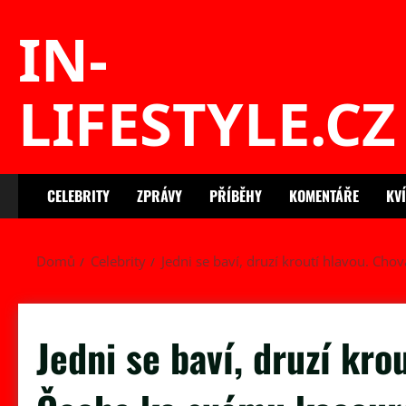
Skip
IN-
to
content
LIFESTYLE.CZ
CELEBRITY
ZPRÁVY
PŘÍBĚHY
KOMENTÁŘE
KV
Domů
Celebrity
Jedni se baví, druzí kroutí hlavou. Ch
Jedni se baví, druzí kro