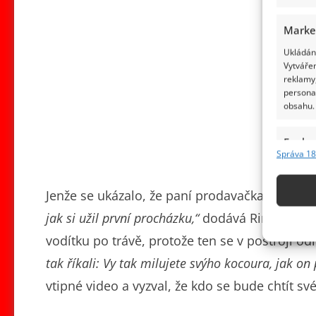
Marke
Ukládání
Vytvářen
reklamy,
persona
obsahu.
Funkc
Správa 18
Přiřazov
Identifi
Jenže se ukázalo, že paní prodavačka úplně 
Použív
jak si užil první procházku,“
dodává Ringo a na 
základ
vodítku po trávě, protože ten se v postroji od
tak říkali: Vy tak milujete svýho kocoura, jak on p
Zajišt
vtipné video a vyzval, že kdo se bude chtít své
odstra
obsahu