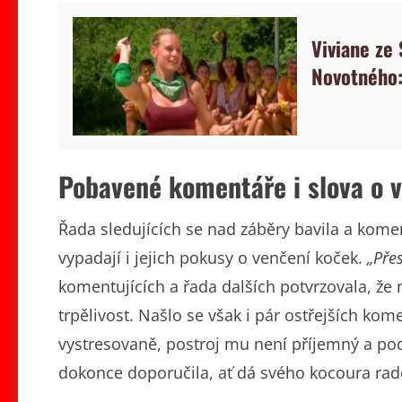
Viviane ze
Novotného:
Pobavené komentáře i slova o v
Řada sledujících se nad záběry bavila a komen
vypadají i jejich pokusy o venčení koček.
„Pře
komentujících a řada dalších potvrzovala, že
trpělivost. Našlo se však i pár ostřejších kom
vystresovaně, postroj mu není příjemný a po
dokonce doporučila, ať dá svého kocoura radě