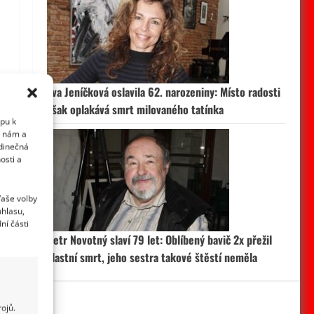
Eva Jeníčková oslavila 62. narozeniny: Místo radosti
však oplakává smrt milovaného tatínka
upu k
i nám a
edinečná
osti a
Vaše volby
uhlasu,
ní části
Petr Novotný slaví 79 let: Oblíbený bavič 2x přežil
vlastní smrt, jeho sestra takové štěstí neměla
ojů.