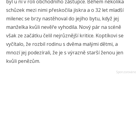
byl u ní v roli obchodního zástupce. Během několika
schůzek mezi nimi přeskočila jiskra a o 32 let mladší
milenec se brzy nastěhoval do jejího bytu, když jej
manželka kvůli nevěře vyhodila. Nový pár na scéně
však ze začátku čelil nejrůznější kritice. Koptíkovi se
vyčítalo, že rozbil rodinu s dvěma malými dětmi, a
mnozí jej podezírali, že je s výrazně starší ženou jen
kvůli penězům.