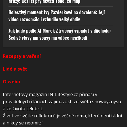
hrůzy: Češi si prý neváží toho, co mají
Bolestivý moment Ivy Pazderkové na dovolené: Její
video rozesmálo i vzbudilo velký obdiv
Jak bude podle AI Marek Ztracený vypadat v důchodu:
Šedivé vlasy ani vousy mu vůbec neuškodí
Recepty a vaření
Lidé a svět
O webu
Internetový magazín IN-Lifestyle.cz přináší v
pravidelných článcích zajímavosti ze světa showbyznysu
a ze života celebrit.
Život ve světle reflektorů je věčné téma, které není fádní
a nikdy se neomrzí.