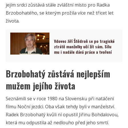
jejím srdci zůstává stále zvláštní místo pro Radka
Brzobohatého, se kterým prožila více než třicet let
života.
Vdovec Jiří Štědroň se po tragické
ztrátě manželky učí žít sám. Sílu
mu i nadále dává práce a tvoření
Brzobohatý zůstává nejlepším
mužem jejího života
Seznámili se v roce 1980 na Slovensku při natáčení
filmu Noční jezdci. Oba však tehdy byli v manželství.
Radek Brzobohatý kvůli ní opustil Jiřinu Bohdalovou,
která mu odpustila až nedlouho před jeho smrtí.