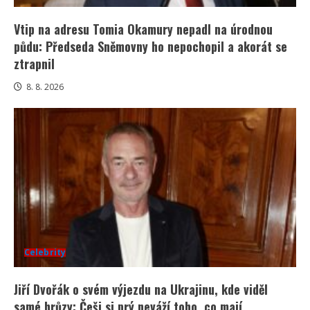
Vtip na adresu Tomia Okamury nepadl na úrodnou
půdu: Předseda Sněmovny ho nepochopil a akorát se
ztrapnil
8. 8. 2026
Celebrity
Jiří Dvořák o svém výjezdu na Ukrajinu, kde viděl
samé hrůzy: Češi si prý neváží toho, co mají