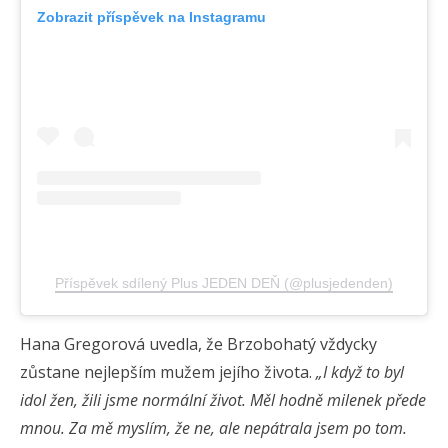
Zobrazit příspěvek na Instagramu
Příspěvek sdílený Plus JEDEN DEŇ (@plusjedenden)
Hana Gregorová uvedla, že Brzobohatý vždycky
zůstane nejlepším mužem jejího života.
„I když to byl
idol žen, žili jsme normální život. Měl hodně milenek přede
mnou. Za mě myslím, že ne, ale nepátrala jsem po tom.