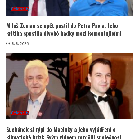
Celebrity
Miloš Zeman se opět pustil do Petra Pavla: Jeho
kritika spustila divoké hádky mezi komentujícími
8. 8. 2026
Celebrity
Suchánek si rýpl do Macinky a jeho vyjádření o
klimatické krizi: Svým videem rozdělil společnost