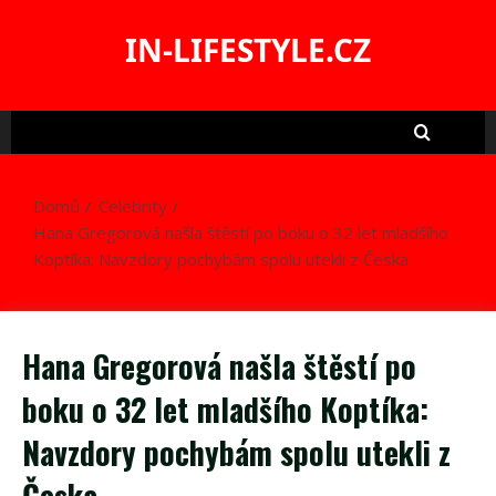
Skip
to
IN-LIFESTYLE.CZ
content
Domů
Celebrity
Hana Gregorová našla štěstí po boku o 32 let mladšího
Koptíka: Navzdory pochybám spolu utekli z Česka
Hana Gregorová našla štěstí po
boku o 32 let mladšího Koptíka:
Navzdory pochybám spolu utekli z
Česka