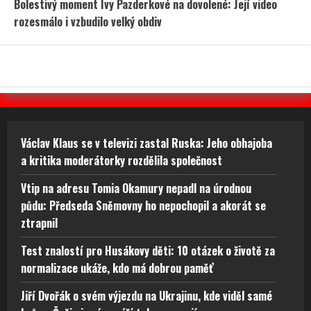
Bolestivý moment Ivy Pazderkové na dovolené: Její video
rozesmálo i vzbudilo velký obdiv
Václav Klaus se v televizi zastal Ruska: Jeho obhajoba
a kritika moderátorky rozdělila společnost
Vtip na adresu Tomia Okamury nepadl na úrodnou
půdu: Předseda Sněmovny ho nepochopil a akorát se
ztrapnil
Test znalostí pro Husákovy děti: 10 otázek o životě za
normalizace ukáže, kdo má dobrou paměť
Jiří Dvořák o svém výjezdu na Ukrajinu, kde viděl samé