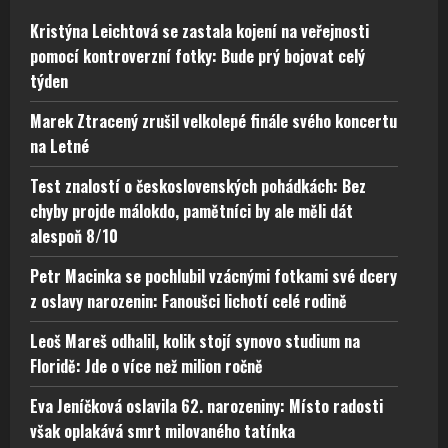
Kristýna Leichtová se zastala kojení na veřejnosti
pomocí kontroverzní fotky: Bude prý bojovat celý
týden
Marek Ztracený zrušil velkolepé finále svého koncertu
na Letné
Test znalostí o československých pohádkách: Bez
chyby projde málokdo, pamětníci by ale měli dát
alespoň 8/10
Petr Macinka se pochlubil vzácnými fotkami své dcery
z oslavy narozenin: Fanoušci lichotí celé rodině
Leoš Mareš odhalil, kolik stojí synovo studium na
Floridě: Jde o více než milion ročně
Eva Jeníčková oslavila 62. narozeniny: Místo radosti
však oplakává smrt milovaného tatínka