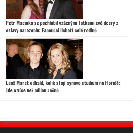
Petr Macinka se pochlubil vzácnými fotkami své dcery z
oslavy narozenin: Fanoušci lichotí celé rodině
Leoš Mareš odhalil, kolik stojí synovo studium na Floridě:
Jde o více než milion ročně