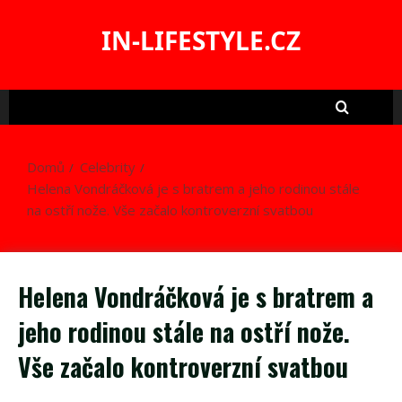
Skip
to
IN-LIFESTYLE.CZ
content
Domů
Celebrity
Helena Vondráčková je s bratrem a jeho rodinou stále
na ostří nože. Vše začalo kontroverzní svatbou
Helena Vondráčková je s bratrem a
jeho rodinou stále na ostří nože.
Vše začalo kontroverzní svatbou