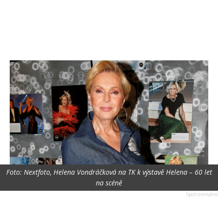
Foto: Nextfoto, Helena Vondráčková na TK k výstavě Helena – 60 let
na scéně