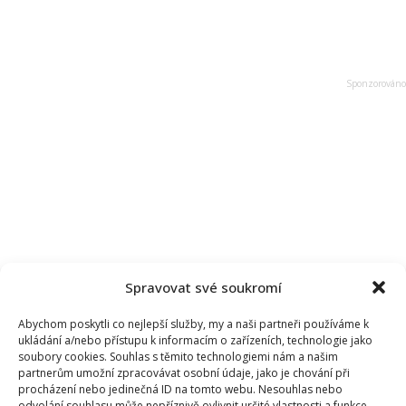
Spravovat své soukromí
Abychom poskytli co nejlepší služby, my a naši partneři používáme k
ukládání a/nebo přístupu k informacím o zařízeních, technologie jako
soubory cookies. Souhlas s těmito technologiemi nám a našim
partnerům umožní zpracovávat osobní údaje, jako je chování při
procházení nebo jedinečná ID na tomto webu. Nesouhlas nebo
odvolání souhlasu může nepříznivě ovlivnit určité vlastnosti a funkce.