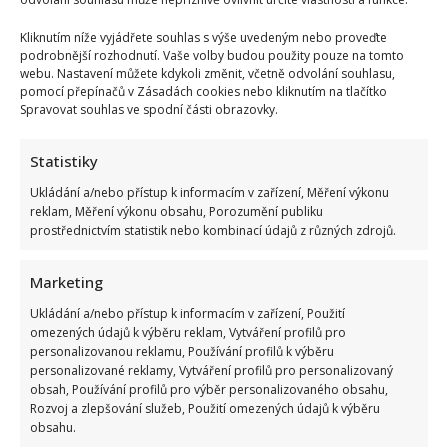
Kliknutím níže vyjádřete souhlas s výše uvedeným nebo proveďte
podrobnější rozhodnutí. Vaše volby budou použity pouze na tomto
webu. Nastavení můžete kdykoli změnit, včetně odvolání souhlasu,
pomocí přepínačů v Zásadách cookies nebo kliknutím na tlačítko
Spravovat souhlas ve spodní části obrazovky.
ČESKÉ CELEBRITY
HELENA VONDRÁČKOVÁ
RODINA
VZTAHY
ZPĚVAČKA
Statistiky
Ukládání a/nebo přístup k informacím v zařízení, Měření výkonu
Přidejte svůj názor
reklam, Měření výkonu obsahu, Porozumění publiku
KOMENTOVAT
prostřednictvím statistik nebo kombinací údajů z různých zdrojů.
Marketing
Iveta Kohoutová
Ukládání a/nebo přístup k informacím v zařízení, Použití
Trojlístek našich redaktorů doplňuje Iveta. Vrátila se na pozici
redaktorky po mateřské dovolené a našim čtenářům přináší
omezených údajů k výběru reklam, Vytváření profilů pro
zajímavé informace o osobnostech, které se hřejí v záři reflektorů.
personalizovanou reklamu, Používání profilů k výběru
Kromě rodiny se Iveta ráda věnuje malování obrazů a miluje
personalizované reklamy, Vytváření profilů pro personalizovaný
adrenalinové sporty.
obsah, Používání profilů pro výběr personalizovaného obsahu,
Rozvoj a zlepšování služeb, Použití omezených údajů k výběru
obsahu.