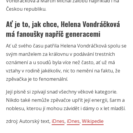
Vondráčková a Martin Michal žalobu například i na
Českou republiku.
Ať je to, jak chce, Helena Vondráčková
má fanoušky napříč generacemi
Ať už svého času patřila Helena Vondráčková spolu se
svým manželem za královnu v podávání trestních
oznámení a u soudů byla více než často, ať už má
vztahy v rodině jakékoliv, nic to nemění na faktu, že
zpěvačka je to fenomenální.
Její písně si zpívají snad všechny věkové kategorie.
Nikdo také nemůže zpěvačce upřít její energii, šarm a
noblesu, kterou jí mohou závidět i dámy o x let mladší.
zdroj: Autorský text,
iDnes
,
iDnes
,
Wikipedie