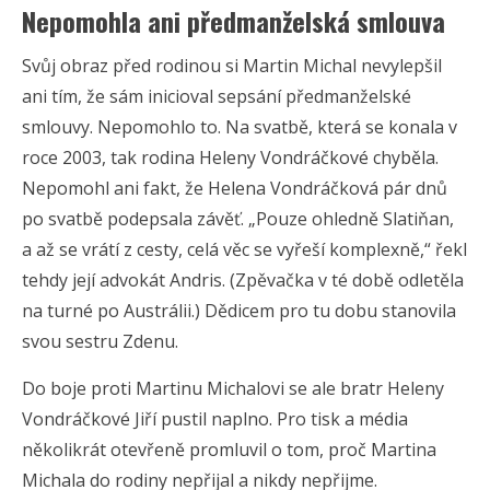
Nepomohla ani předmanželská smlouva
Svůj obraz před rodinou si Martin Michal nevylepšil
ani tím, že sám inicioval sepsání předmanželské
smlouvy. Nepomohlo to. Na svatbě, která se konala v
roce 2003, tak rodina Heleny Vondráčkové chyběla.
Nepomohl ani fakt, že Helena Vondráčková pár dnů
po svatbě podepsala
závěť
.
„Pouze ohledně Slatiňan,
a až se vrátí z cesty, celá věc se vyřeší komplexně,“
řekl
tehdy její advokát Andris. (Zpěvačka v té době odletěla
na turné po Austrálii.) Dědicem pro tu dobu stanovila
svou sestru Zdenu.
Do boje proti Martinu Michalovi se ale bratr Heleny
Vondráčkové Jiří pustil naplno. Pro tisk a média
několikrát otevřeně promluvil o tom, proč Martina
Michala do rodiny nepřijal a nikdy nepřijme.