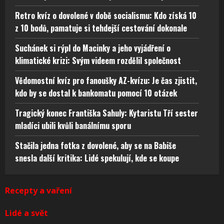
Retro kvíz o dovolené v době socialismu: Kdo získá 10
z 10 bodů, pamatuje si tehdejší cestování dokonale
Suchánek si rýpl do Macinky a jeho vyjádření o
klimatické krizi: Svým videem rozdělil společnost
Vědomostní kvíz pro fanoušky AZ-kvízu: Je čas zjistit,
kdo by se dostal k bankomatu pomocí 10 otázek
Tragický konec Františka Sahuly: Kytaristu Tří sester
mladíci ubili kvůli banálnímu sporu
Stačila jedna fotka z dovolené, aby se na Babiše
snesla další kritika: Lidé spekulují, kde se koupe
Recepty a vaření
Lidé a svět