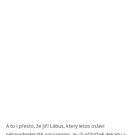
A to i přesto, že Jiří Lábus, který letos oslaví
pětasedmdesáté narozeniny, je už přibližně dekádu v