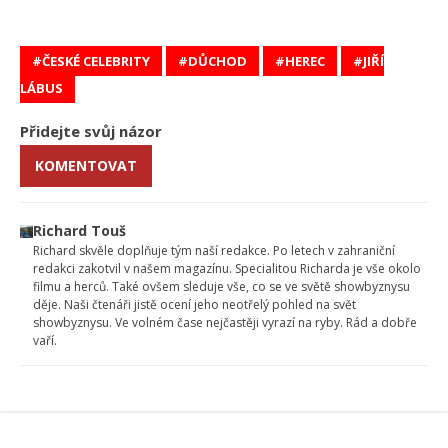
ČESKÉ CELEBRITY
DŮCHOD
HEREC
JIŘÍ
LÁBUS
Přidejte svůj názor
KOMENTOVAT
Richard Touš
Richard skvěle doplňuje tým naší redakce. Po letech v zahraniční
redakci zakotvil v našem magazínu. Specialitou Richarda je vše okolo
filmu a herců. Také ovšem sleduje vše, co se ve světě showbyznysu
děje. Naši čtenáři jistě ocení jeho neotřelý pohled na svět
showbyznysu. Ve volném čase nejčastěji vyrazí na ryby. Rád a dobře
vaří.