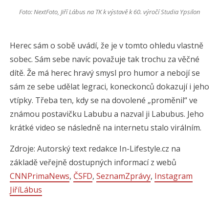
Foto: NextFoto, Jiří Lábus na TK k výstavě k 60. výročí Studia Ypsilon
Herec sám o sobě uvádí, že je v tomto ohledu vlastně
sobec. Sám sebe navíc považuje tak trochu za věčné
dítě. Že má herec hravý smysl pro humor a nebojí se
sám ze sebe udělat legraci, koneckonců dokazují i jeho
vtípky. Třeba ten, kdy se na dovolené „proměnil“ ve
známou postavičku Labubu a nazval ji Labubus. Jeho
krátké video se následně na internetu stalo virálním.
Zdroje: Autorský text redakce In-Lifestyle.cz na
základě veřejně dostupných informací z webů
CNNPrimaNews
,
ČSFD
,
SeznamZprávy
,
Instagram
JiříLábus