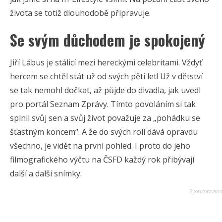
života se totiž dlouhodobě připravuje.
Se svým důchodem je spokojený
Jiří Lábus je stálicí mezi hereckými celebritami. Vždyť
hercem se chtěl stát už od svých pěti let! Už v dětství
se tak nemohl dočkat, až půjde do divadla, jak uvedl
pro portál Seznam Zprávy. Tímto povoláním si tak
splnil svůj sen a svůj život považuje za „pohádku se
šťastným koncem“. A že do svých rolí dává opravdu
všechno, je vidět na první pohled. I proto do jeho
filmografického výčtu na ČSFD každý rok přibývají
další a další snímky.