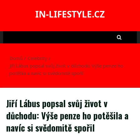
Skip
to
IN-LIFESTYLE.CZ
content
Domů
Celebrity
Jiří Lábus popsal svůj život v důchodu: Výše penze ho
potěšila a navíc si svědomitě spořil
Jiří Lábus popsal svůj život v
důchodu: Výše penze ho potěšila a
navíc si svědomitě spořil