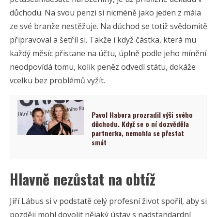
důchodu. Na svou penzi si nicméně jako jeden z mála
ze své branže nestěžuje. Na důchod se totiž svědomitě
připravoval a šetřil si. Takže i když částka, která mu
každý měsíc přistane na účtu, úplně podle jeho mínění
neodpovídá tomu, kolik peněz odvedl státu, dokáže
vcelku bez problémů vyžít.
Pavol Habera prozradil výši svého
důchodu. Když se o ní dozvěděla
partnerka, nemohla se přestat
smát
Hlavně nezůstat na obtíž
Jiří Lábus si v podstatě celý profesní život spořil, aby si
později mohl dovolit nějaký ústav s nadstandardní