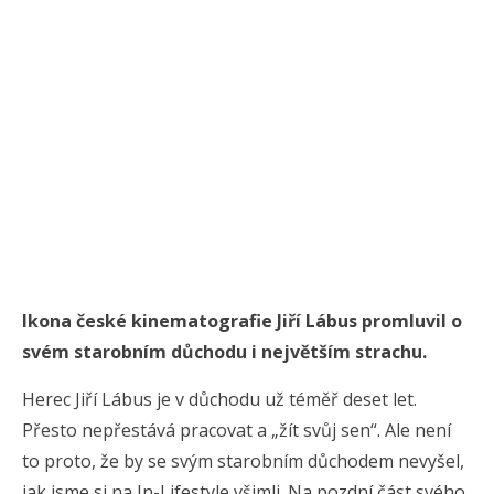
Ikona české kinematografie Jiří Lábus promluvil o
svém starobním důchodu i největším strachu.
Herec Jiří Lábus je v důchodu už téměř deset let.
Přesto nepřestává pracovat a „žít svůj sen“. Ale není
to proto, že by se svým starobním důchodem nevyšel,
jak jsme si na In-Lifestyle všimli. Na pozdní část svého