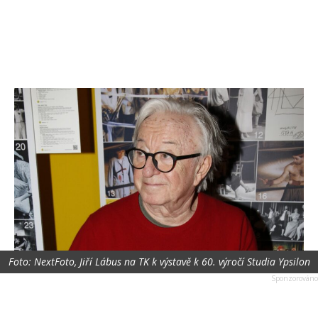
Foto: NextFoto, Jiří Lábus na TK k výstavě k 60. výročí Studia Ypsilon