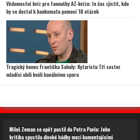
Vědomostní kvíz pro fanoušky AZ-kvízu: Je čas zjistit, kdo
by se dostal k bankomatu pomocí 10 otázek
Tragický konec Františka Sahuly: Kytaristu Tří sester
mladíci ubili kvůli banálnímu sporu
Miloš Zeman se opět pustil do Petra Pavla: Jeho
kritika spustila divoké hádky mezi komentujícími