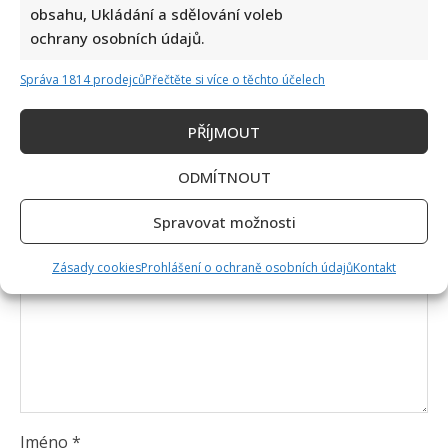
obsahu, Ukládání a sdělování voleb
ochrany osobních údajů.
Napsat komentář
Správa 1814 prodejců
Přečtěte si více o těchto účelech
Vaše e-mailová adresa nebude zveřejněna.
Vyžadované informace jsou označeny
*
PŘÍJMOUT
Komentář
*
ODMÍTNOUT
Spravovat možnosti
Zásady cookies
Prohlášení o ochraně osobních údajů
Kontakt
Jméno
*