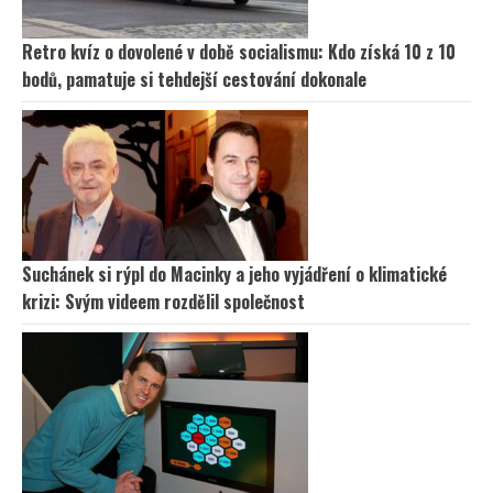
Retro kvíz o dovolené v době socialismu: Kdo získá 10 z 10
bodů, pamatuje si tehdejší cestování dokonale
Suchánek si rýpl do Macinky a jeho vyjádření o klimatické
krizi: Svým videem rozdělil společnost