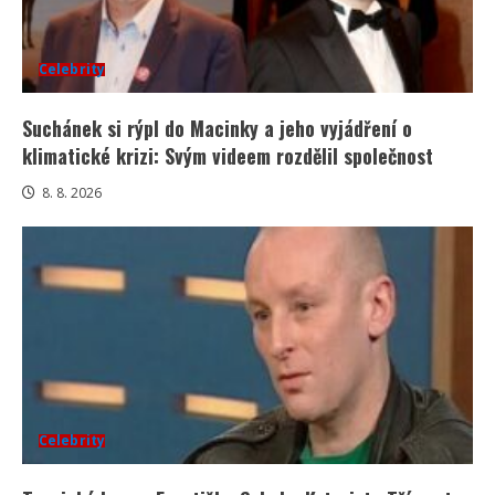
Celebrity
Suchánek si rýpl do Macinky a jeho vyjádření o
klimatické krizi: Svým videem rozdělil společnost
8. 8. 2026
Celebrity