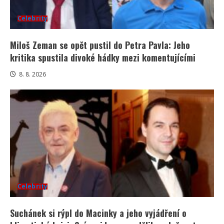
Celebrity
Miloš Zeman se opět pustil do Petra Pavla: Jeho
kritika spustila divoké hádky mezi komentujícími
8. 8. 2026
Celebrity
Suchánek si rýpl do Macinky a jeho vyjádření o