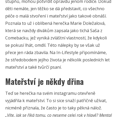
stupňů, mohou potvrdit opravdu jenom rodiče. Dokud
děti nemáte, jen těžko se dá představit, co všechno
péče o malá stvoření i mateřství jako takové obnáší.
Poznala to už i oblíbená herečka Marie Doležalová,
která se navždy divákům zapsala jako tichá Saša z
Comebacku, jež vyniká zvláštní vlastností, že kdykoli
se pokusí lhát, omdlí. Této nálepky by se však už
přece jen ráda zbavila. Na In-Lifestyle připomínáme,
že středobodem jejího života je několik posledních let
mateřství a také tvůrčí psaní.
Mateřství je někdy dřina
Teď se herečka na svém instagramu otevřeně
vyjádřila k mateřství. To si sice snaží patřičně užívat,
nicméně přiznala, že často je to taky pěkná nálož.
„Víte, jak se říká tomu, co neseme celej rok v hlavě? Mental