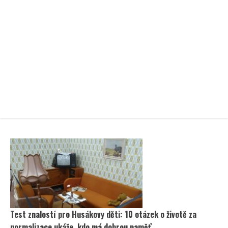
Test znalostí pro Husákovy děti: 10 otázek o životě za
normalizace ukáže, kdo má dobrou paměť