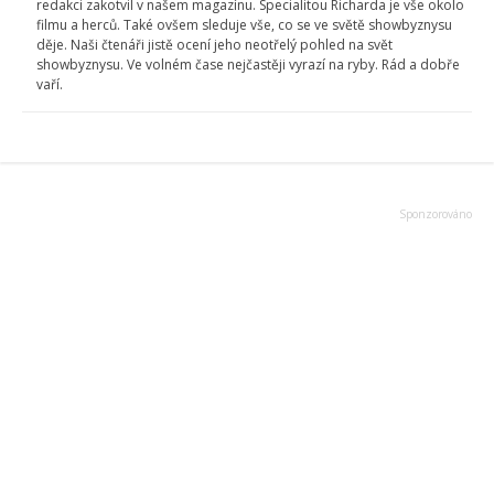
redakci zakotvil v našem magazínu. Specialitou Richarda je vše okolo
filmu a herců. Také ovšem sleduje vše, co se ve světě showbyznysu
děje. Naši čtenáři jistě ocení jeho neotřelý pohled na svět
showbyznysu. Ve volném čase nejčastěji vyrazí na ryby. Rád a dobře
vaří.