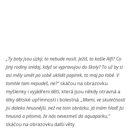
„Ty boty jsou úzký, to nebude nosit. Ježiš, to kašle Alfí? Co
jiný rodiny snídaj, když se vypravujou do školy? To už by si
asi měly umět po sobě uklidit papírek, to maj po tobě. V
tomhle tam nepudeš, ne?“
skáčou na obrazovku
myšlenky i vyjádření dětí, která jsou někdy otravná a
díky dětské upřímnosti i bolestná.
„Mami, ve skutečnosti
jsi daleko hnusnější, než na tom obrázku. Já mám hlad! Jsi
hnusná a pitomá, že nás nevezmeš do aquaparku,“
skáčou na obrazovku další věty.