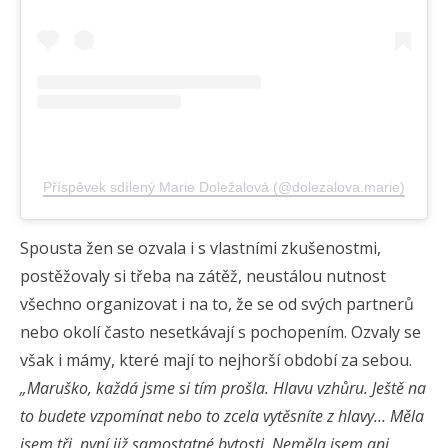
Příspěvek sdílený Marie Doležalová (@dolezalova.marie)
Spousta žen se ozvala i s vlastními zkušenostmi,
postěžovaly si třeba na zátěž, neustálou nutnost
všechno organizovat i na to, že se od svých partnerů
nebo okolí často nesetkávají s pochopením. Ozvaly se
však i mámy, které mají to nejhorší období za sebou.
„Maruško, každá jsme si tím prošla. Hlavu vzhůru. Ještě na
to budete vzpomínat nebo to zcela vytěsníte z hlavy… Měla
jsem tři, nyní již samostatné bytosti. Neměla jsem ani