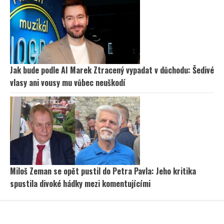
Jak bude podle AI Marek Ztracený vypadat v důchodu: Šedivé
vlasy ani vousy mu vůbec neuškodí
Miloš Zeman se opět pustil do Petra Pavla: Jeho kritika
spustila divoké hádky mezi komentujícími