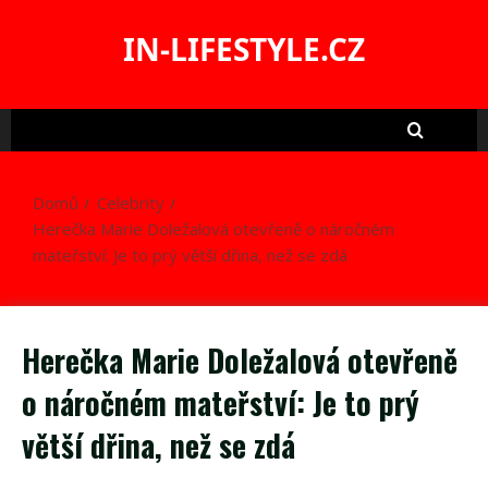
Skip
to
IN-LIFESTYLE.CZ
content
Domů
Celebrity
Herečka Marie Doležalová otevřeně o náročném
mateřství: Je to prý větší dřina, než se zdá
Herečka Marie Doležalová otevřeně
o náročném mateřství: Je to prý
větší dřina, než se zdá