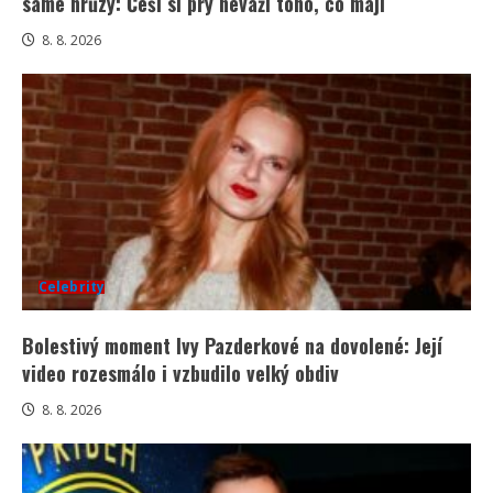
samé hrůzy: Češi si prý neváží toho, co mají
8. 8. 2026
Celebrity
Bolestivý moment Ivy Pazderkové na dovolené: Její
video rozesmálo i vzbudilo velký obdiv
8. 8. 2026