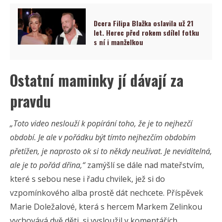
Dcera Filipa Blažka oslavila už 21
let. Herec před rokem sdílel fotku
s ní i manželkou
Ostatní maminky jí dávají za
pravdu
„Toto video neslouží k popírání toho, že je to nejhezčí
období. Je ale v pořádku být tímto nejhezčím obdobím
přetížen, je naprosto ok si to někdy neužívat. Je neviditelná,
ale je to pořád dřina,“
zamýšlí se dále nad mateřstvím,
které s sebou nese i řadu chvilek, jež si do
vzpomínkového alba prostě dát nechcete. Příspěvek
Marie Doležalové, která s hercem Markem Zelinkou
vychovává dvě děti, si vysloužil v komentářích