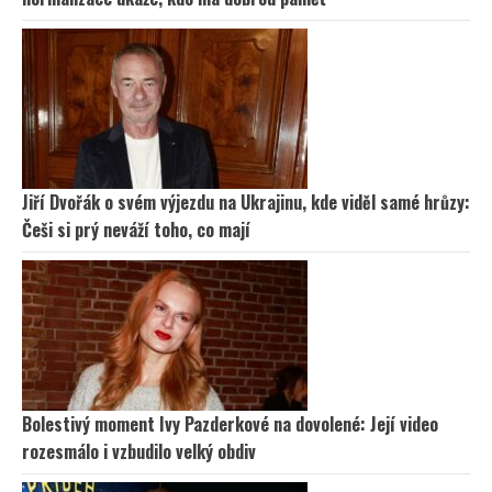
Jiří Dvořák o svém výjezdu na Ukrajinu, kde viděl samé hrůzy:
Češi si prý neváží toho, co mají
Bolestivý moment Ivy Pazderkové na dovolené: Její video
rozesmálo i vzbudilo velký obdiv