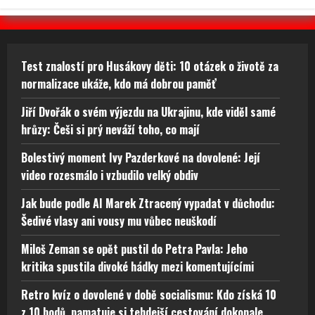
Test znalostí pro Husákovy děti: 10 otázek o životě za
normalizace ukáže, kdo má dobrou paměť
Jiří Dvořák o svém výjezdu na Ukrajinu, kde viděl samé
hrůzy: Češi si prý neváží toho, co mají
Bolestivý moment Ivy Pazderkové na dovolené: Její
video rozesmálo i vzbudilo velký obdiv
Jak bude podle AI Marek Ztracený vypadat v důchodu:
Šedivé vlasy ani vousy mu vůbec neuškodí
Miloš Zeman se opět pustil do Petra Pavla: Jeho
kritika spustila divoké hádky mezi komentujícími
Retro kvíz o dovolené v době socialismu: Kdo získá 10
z 10 bodů, pamatuje si tehdejší cestování dokonale