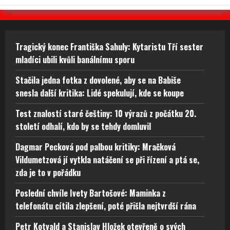
Tragický konec Františka Sahuly: Kytaristu Tří sester
mladíci ubili kvůli banálnímu sporu
Stačila jedna fotka z dovolené, aby se na Babiše
snesla další kritika: Lidé spekulují, kde se koupe
Test znalostí staré češtiny: 10 výrazů z počátku 20.
století odhalí, kdo by se tehdy domluvil
Dagmar Pecková pod palbou kritiky: Mračková
Vildumetzová jí vytkla natáčení se při řízení a ptá se,
zda je to v pořádku
Poslední chvíle Ivety Bartošové: Maminka z
telefonátu cítila zlepšení, poté přišla nejtvrdší rána
Petr Kotvald a Stanislav Hložek otevřeně o svých