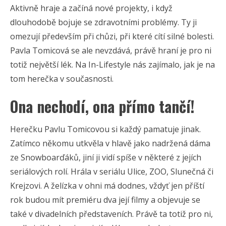
Aktivně hraje a začíná nové projekty, i když
dlouhodobě bojuje se zdravotními problémy. Ty ji
omezují především při chůzi, při které cítí silné bolesti.
Pavla Tomicová se ale nevzdává, právě hraní je pro ni
totiž největší lék. Na In-Lifestyle nás zajímalo, jak je na
tom herečka v současnosti.
Ona nechodí, ona přímo tančí!
Herečku Pavlu Tomicovou si každý pamatuje jinak.
Zatímco někomu utkvěla v hlavě jako nadržená dáma
ze Snowboarďáků, jiní ji vidí spíše v některé z jejích
seriálových rolí. Hrála v seriálu Ulice, ZOO, Slunečná či
Krejzovi. A želízka v ohni má dodnes, vždyť jen příští
rok budou mít premiéru dva její filmy a objevuje se
také v divadelních představeních. Právě ta totiž pro ni,