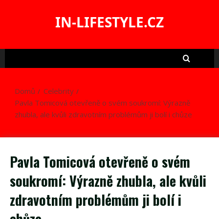
Skip
to
IN-LIFESTYLE.CZ
content
Domů
Celebrity
Pavla Tomicová otevřeně o svém soukromí: Výrazně
zhubla, ale kvůli zdravotním problémům ji bolí i chůze
Pavla Tomicová otevřeně o svém
soukromí: Výrazně zhubla, ale kvůli
zdravotním problémům ji bolí i
chůze