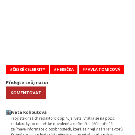
ČESKÉ CELEBRITY
HEREČKA
PAVLA TOMICOVÁ
Přidejte svůj názor
KOMENTOVAT
Iveta Kohoutová
Trojlístek našich redaktorů doplňuje Iveta. Vrátila se na pozici
redaktorky po mateřské dovolené a našim čtenářům přináší
zajímavé informace o osobnostech, které se hřejí v záři reflektorů.
Kromě rodiny se Iveta ráda věnuje malování obrazů a miluje