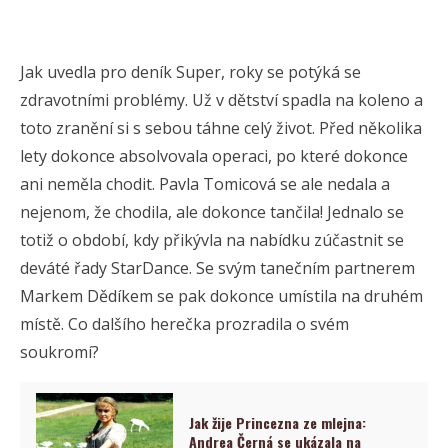
Jak uvedla pro deník Super, roky se potýká se
zdravotními problémy. Už v dětství spadla na koleno a
toto zranění si s sebou táhne celý život. Před několika
lety dokonce absolvovala operaci, po které dokonce
ani neměla chodit. Pavla Tomicová se ale nedala a
nejenom, že chodila, ale dokonce tančila! Jednalo se
totiž o období, kdy přikývla na nabídku zúčastnit se
deváté řady StarDance. Se svým tanečním partnerem
Markem Dědíkem se pak dokonce umístila na druhém
místě. Co dalšího herečka prozradila o svém
soukromí?
Jak žije Princezna ze mlejna:
Andrea Černá se ukázala na