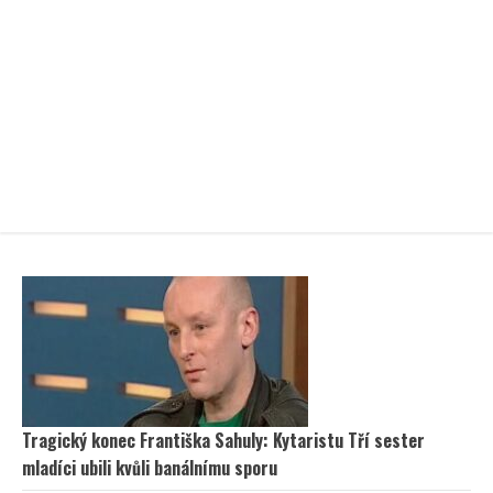
Tragický konec Františka Sahuly: Kytaristu Tří sester
mladíci ubili kvůli banálnímu sporu