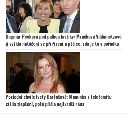
Dagmar Pecková pod palbou kritiky: Mračková Vildumetzová
jí vytkla natáčení se při řízení a ptá se, zda je to v pořádku
Poslední chvíle Ivety Bartošové: Maminka z telefonátu
cítila zlepšení, poté přišla nejtvrdší rána