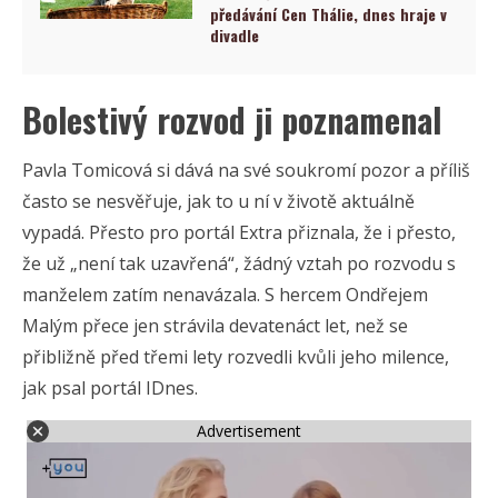
předávání Cen Thálie, dnes hraje v
divadle
Bolestivý rozvod ji poznamenal
Pavla Tomicová si dává na své soukromí pozor a příliš
často se nesvěřuje, jak to u ní v životě aktuálně
vypadá. Přesto pro portál Extra přiznala, že i přesto,
že už „není tak uzavřená“, žádný vztah po rozvodu s
manželem zatím nenavázala. S hercem Ondřejem
Malým přece jen strávila devatenáct let, než se
přibližně před třemi lety rozvedli kvůli jeho milence,
jak psal portál IDnes.
Advertisement