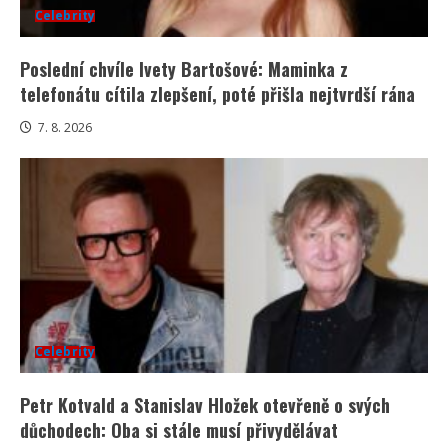
Celebrity
Poslední chvíle Ivety Bartošové: Maminka z
telefonátu cítila zlepšení, poté přišla nejtvrdší rána
7. 8. 2026
Celebrity
Petr Kotvald a Stanislav Hložek otevřeně o svých
důchodech: Oba si stále musí přivydělávat