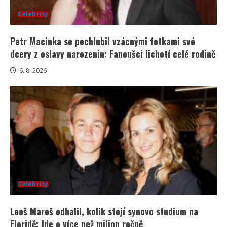
Celebrity
Petr Macinka se pochlubil vzácnými fotkami své
dcery z oslavy narozenin: Fanoušci lichotí celé rodině
6. 8. 2026
Celebrity
Leoš Mareš odhalil, kolik stojí synovo studium na
Floridě: Jde o více než milion ročně