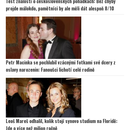
Test znalostí o československých pohádkách: Bez chyby
projde málokdo, pamětníci by ale měli dát alespoň 8/10
Petr Macinka se pochlubil vzácnými fotkami své dcery z
oslavy narozenin: Fanoušci lichotí celé rodině
Leoš Mareš odhalil, kolik stojí synovo studium na Floridě:
Jde o více než milion ročně