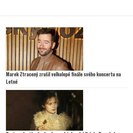
Marek Ztracený zrušil velkolepé finále svého koncertu na
Letné