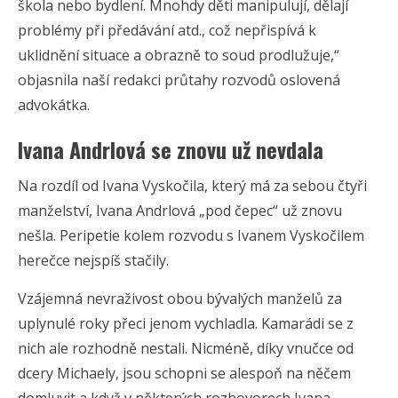
škola nebo bydlení. Mnohdy děti manipulují, dělají
problémy při předávání atd., což nepřispívá k
uklidnění situace a obrazně to soud prodlužuje,“
objasnila naší redakci průtahy rozvodů oslovená
advokátka.
Ivana Andrlová se znovu už nevdala
Na rozdíl od Ivana Vyskočila, který má za sebou čtyři
manželství, Ivana Andrlová „pod čepec“ už znovu
nešla. Peripetie kolem rozvodu s Ivanem Vyskočilem
herečce nejspíš stačily.
Vzájemná nevraživost obou bývalých manželů za
uplynulé roky přeci jenom vychladla. Kamarádi se z
nich ale rozhodně nestali. Nicméně, díky vnučce od
dcery Michaely, jsou schopni se alespoň na něčem
domluvit a když v některých rozhovorech Ivana