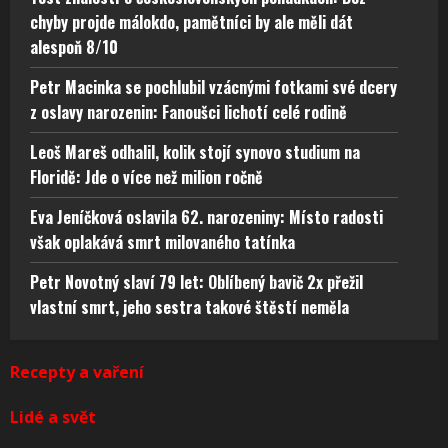
chyby projde málokdo, pamětníci by ale měli dát
alespoň 8/10
Petr Macinka se pochlubil vzácnými fotkami své dcery
z oslavy narozenin: Fanoušci lichotí celé rodině
Leoš Mareš odhalil, kolik stojí synovo studium na
Floridě: Jde o více než milion ročně
Eva Jeníčková oslavila 62. narozeniny: Místo radosti
však oplakává smrt milovaného tatínka
Petr Novotný slaví 79 let: Oblíbený bavič 2x přežil
vlastní smrt, jeho sestra takové štěstí neměla
Recepty a vaření
Lidé a svět