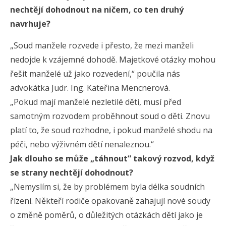
nechtějí dohodnout na ničem, co ten druhý
navrhuje?
„Soud manžele rozvede i přesto, že mezi manželi
nedojde k vzájemné dohodě. Majetkové otázky mohou
řešit manželé už jako rozvedení,“ poučila nás
advokátka Judr. Ing. Kateřina Mencnerová.
„Pokud mají manželé nezletilé děti, musí před
samotným rozvodem proběhnout soud o děti. Znovu
platí to, že soud rozhodne, i pokud manželé shodu na
péči, nebo výživném dětí nenaleznou.“
Jak dlouho se může „táhnout“ takový rozvod, když
se strany nechtějí dohodnout?
„Nemyslím si, že by problémem byla délka soudních
řízení. Někteří rodiče opakovaně zahajují nové soudy
o změně poměrů, o důležitých otázkách dětí jako je