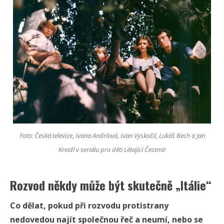
Foto: Česká televize, Ivana Andrlová, Ivan Vyskočil, Lukáš Bech a Jan
Kreidl v seriálu pro děti Létající Čestmír
Rozvod někdy může být skutečně „Itálie“
Co dělat, pokud při rozvodu protistrany
nedovedou najít společnou řeč a neumí, nebo se