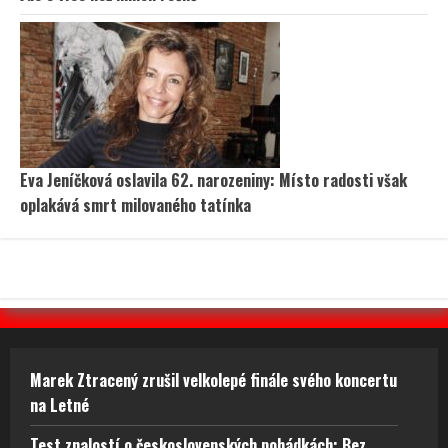
Eva Jeníčková oslavila 62. narozeniny: Místo radosti však
oplakává smrt milovaného tatínka
Marek Ztracený zrušil velkolepé finále svého koncertu
na Letné
Test znalostí o československých pohádkách: Bez