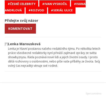
ČESKÉ CELEBRITY
IVAN VYSKOČIL
IVANA
ANDRLOVÁ
ROZVOD
SERIÁL ULICE
Přidejte svůj názor
KOMENTOVAT
Lenka Marousková
Lenka je hlavní postavou našeho redakčního týmu. Po několika letech
práce všeobecné redaktorky nyní přináší zajímavé zprávy ze světa
showbyznysu. Ráda poznává nové lidi a jejich životní osudy. I proto
dělá rozhovory s osobnostmi, nebo píše vaše příběhy ze života. Svůj
volný čas nejraději věnuje své rodině.