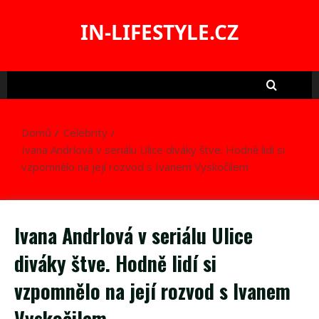
Skip
to
IN-LIFESTYLE.CZ
content
Domů
Celebrity
Ivana Andrlová v seriálu Ulice diváky štve. Hodně lidí si
vzpomnělo na její rozvod s Ivanem Vyskočilem
Ivana Andrlová v seriálu Ulice
diváky štve. Hodně lidí si
vzpomnělo na její rozvod s Ivanem
Vyskočilem