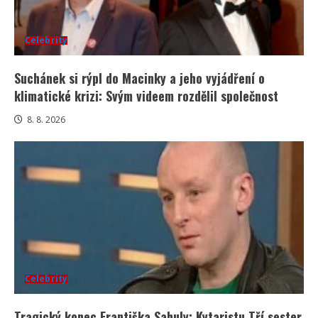
Celebrity
Suchánek si rýpl do Macinky a jeho vyjádření o
klimatické krizi: Svým videem rozdělil společnost
8. 8. 2026
Celebrity
Tragický konec Františka Sahuly: Kytaristu Tří sester