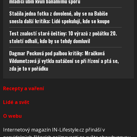
mladíci ubili kvůli banálnímu sporu
Stačila jedna fotka z dovolené, aby se na Babiše
snesla další kritika: Lidé spekulují, kde se koupe
Test znalostí staré češtiny: 10 výrazů z počátku 20.
století odhalí, kdo by se tehdy domluvil
Dagmar Pecková pod palbou kritiky: Mračková
Vildumetzová jí vytkla natáčení se při řízení a ptá se,
zda je to v pořádku
Recepty a vaření
Lidé a svět
O webu
Internetový magazín IN-Lifestyle.cz přináší v