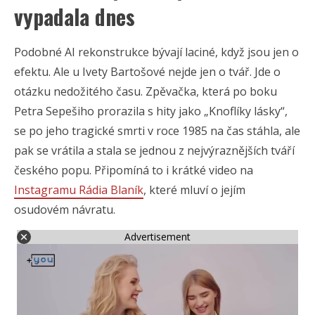
vypadala dnes
Podobné AI rekonstrukce bývají laciné, když jsou jen o
efektu. Ale u Ivety Bartošové nejde jen o tvář. Jde o
otázku nedožitého času. Zpěvačka, která po boku
Petra Sepešiho prorazila s hity jako „Knoflíky lásky“,
se po jeho tragické smrti v roce 1985 na čas stáhla, ale
pak se vrátila a stala se jednou z nejvýraznějších tváří
českého popu. Připomíná to i krátké video na
Instagramu Rádia Blaník
, které mluví o jejím
osudovém návratu.
Advertisement