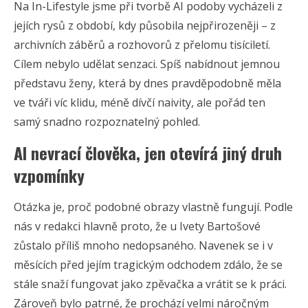
Na In-Lifestyle jsme při tvorbě AI podoby vycházeli z
jejích rysů z období, kdy působila nejpřirozeněji – z
archivních záběrů a rozhovorů z přelomu tisíciletí.
Cílem nebylo udělat senzaci. Spíš nabídnout jemnou
představu ženy, která by dnes pravděpodobně měla
ve tváři víc klidu, méně dívčí naivity, ale pořád ten
samý snadno rozpoznatelný pohled.
AI nevrací člověka, jen otevírá jiný druh
vzpomínky
Otázka je, proč podobné obrazy vlastně fungují. Podle
nás v redakci hlavně proto, že u Ivety Bartošové
zůstalo příliš mnoho nedopsaného. Navenek se i v
měsících před jejím tragickým odchodem zdálo, že se
stále snaží fungovat jako zpěvačka a vrátit se k práci.
Zároveň bylo patrné, že prochází velmi náročným