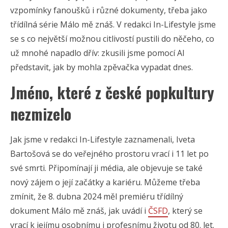
vzpomínky fanoušků i různé dokumenty, třeba jako
třídílná série Málo mě znáš. V redakci In-Lifestyle jsme
se s co největší možnou citlivostí pustili do něčeho, co
už mnohé napadlo dřív: zkusili jsme pomocí AI
představit, jak by mohla zpěvačka vypadat dnes.
Jméno, které z české popkultury
nezmizelo
Jak jsme v redakci In-Lifestyle zaznamenali, Iveta
Bartošová se do veřejného prostoru vrací i 11 let po
své smrti. Připomínají ji média, ale objevuje se také
nový zájem o její začátky a kariéru. Můžeme třeba
zmínit, že 8. dubna 2024 měl premiéru třídílný
dokument Málo mě znáš, jak uvádí i
ČSFD
, který se
vrací k jejímu osobnímu i profesnímu životu od 80. let.