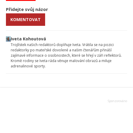
Přidejte svůj názor
KOMENTOVAT
Iveta Kohoutová
Trojlístek našich redaktorů doplňuje Iveta. Vrátila se na pozici
redaktorky po mateřské dovolené a našim čtenářům přináší
zajímavé informace o osobnostech, které se hřejí v záři reflektorů.
Kromě rodiny se Iveta ráda věnuje malování obrazů a miluje
adrenalinové sporty.