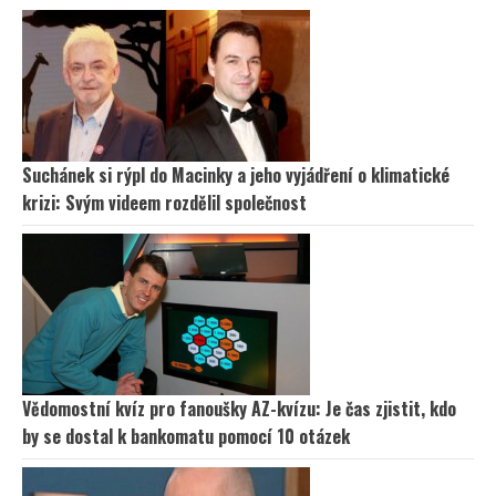
Suchánek si rýpl do Macinky a jeho vyjádření o klimatické
krizi: Svým videem rozdělil společnost
Vědomostní kvíz pro fanoušky AZ-kvízu: Je čas zjistit, kdo
by se dostal k bankomatu pomocí 10 otázek