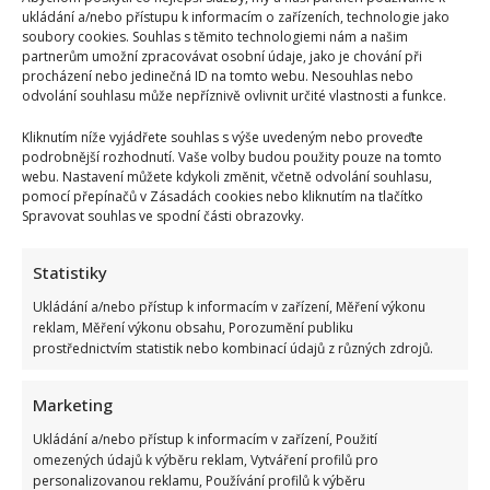
ukládání a/nebo přístupu k informacím o zařízeních, technologie jako
soubory cookies. Souhlas s těmito technologiemi nám a našim
partnerům umožní zpracovávat osobní údaje, jako je chování při
procházení nebo jedinečná ID na tomto webu. Nesouhlas nebo
odvolání souhlasu může nepříznivě ovlivnit určité vlastnosti a funkce.
Kliknutím níže vyjádřete souhlas s výše uvedeným nebo proveďte
podrobnější rozhodnutí. Vaše volby budou použity pouze na tomto
webu. Nastavení můžete kdykoli změnit, včetně odvolání souhlasu,
pomocí přepínačů v Zásadách cookies nebo kliknutím na tlačítko
Spravovat souhlas ve spodní části obrazovky.
Statistiky
Ukládání a/nebo přístup k informacím v zařízení, Měření výkonu
reklam, Měření výkonu obsahu, Porozumění publiku
prostřednictvím statistik nebo kombinací údajů z různých zdrojů.
Marketing
Ukládání a/nebo přístup k informacím v zařízení, Použití
omezených údajů k výběru reklam, Vytváření profilů pro
personalizovanou reklamu, Používání profilů k výběru