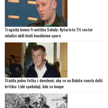
Tragický konec Františka Sahuly: Kytaristu Tří sester
mladíci ubili kvůli banálnímu sporu
Stačila jedna fotka z dovolené, aby se na Babiše snesla další
kritika: Lidé spekulují, kde se koupe