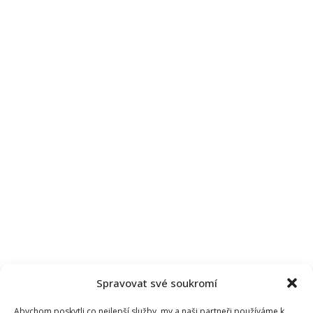
Spravovat své soukromí
Abychom poskytli co nejlepší služby, my a naši partneři používáme k