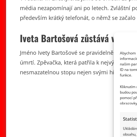
média nezapomínají ani po letech. Zvláštní po
především krátký telefonát, o němž se začalo m
Iveta Bartošová zůstává v srdcí
Jméno Ivety Bartošové se pravidelně vrací na 
Abychom p
informací
úmrtí. Zpěvačka, která patřila k nejvýrazně
našim par
ID na tom
nesmazatelnou stopu nejen svými hity, ale t
funkce.
Kliknutím
budou pou
pomocí př
obrazovky
Statis
Ukládání
obsahu, 