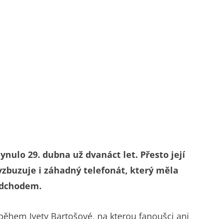
ynulo 29. dubna už dvanáct let. Přesto její
vzbuzuje i záhadný telefonát, který měla
odchodem.
říběhem Ivety Bartošové, na kterou fanoušci ani