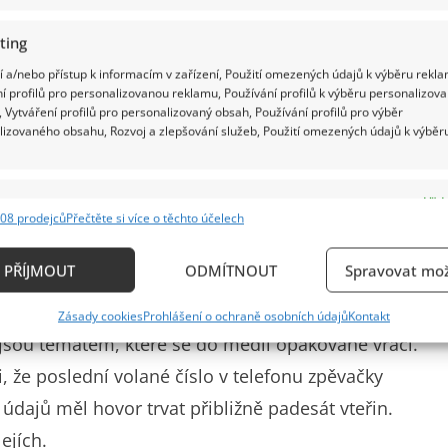
ting
 a/nebo přístup k informacím v zařízení, Použití omezených údajů k výběru rekla
í profilů pro personalizovanou reklamu, Používání profilů k výběru personalizov
 Vytváření profilů pro personalizovaný obsah, Používání profilů pro výběr
lizovaného obsahu, Rozvoj a zlepšování služeb, Použití omezených údajů k výběr
řejnosti neutichá. Fanoušci na ni vzpomínají
e
Vždy
televizních dokumentů i článků, které se snaží
08 prodejců
Přečtěte si více o těchto účelech
ání a kombinování údajů z jiných zdrojů údajů, Propojení různých zařízení,
 posledních dnů jejího života.
kace zařízení na základě automaticky přenášených informací.
PŘÍJMOUT
ODMÍTNOUT
Spravovat mož
 otázky
ání přesných údajů o zeměpisné poloze, Identifikace zařízení n
Zásady cookies
Prohlášení o ochraně osobních údajů
Kontakt
ě aktivně požadovaných informací.
 jsou tématem, které se do médií opakovaně vrací.
, že poslední volané číslo v telefonu zpěvačky
ění bezpečnosti, předcházení a zjišťování podvodů a
ňování chyb, Poskytování a zobrazování reklamy a
 údajů měl hovor trvat přibližně padesát vteřin.
Vždy
, Ukládání a sdělování voleb ochrany osobních údajů.
ejích.