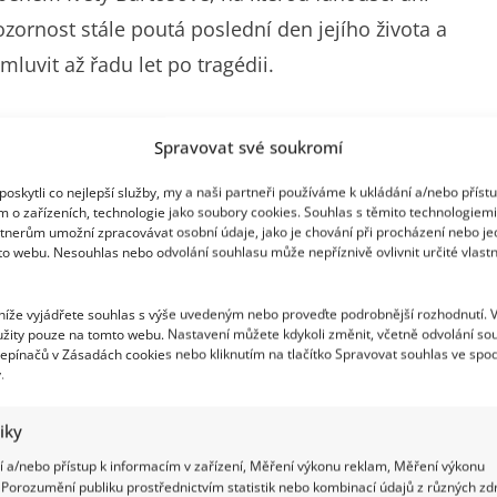
zornost stále poutá poslední den jejího života a
luvit až řadu let po tragédii.
ch fanoušků i po letech
Spravovat své soukromí
stránky médií, zejména v období výročí jejího
oskytli co nejlepší služby, my a naši partneři používáme k ukládání a/nebo příst
m o zařízeních, technologie jako soubory cookies. Souhlas s těmito technologiem
jším osobnostem české hudební scény, zanechala
tnerům umožní zpracovávat osobní údaje, jako je chování při procházení nebo j
to webu. Nesouhlas nebo odvolání souhlasu může nepříznivě ovlivnit určité vlastn
aké životním příběhem plným vzestupů i pádů.
 níže vyjádřete souhlas s výše uvedeným nebo proveďte podrobnější rozhodnutí. 
žity pouze na tomto webu. Nastavení můžete kdykoli změnit, včetně odvolání so
epínačů v Zásadách cookies nebo kliknutím na tlačítko Spravovat souhlas ve spod
.
tiky
 a/nebo přístup k informacím v zařízení, Měření výkonu reklam, Měření výkonu
Porozumění publiku prostřednictvím statistik nebo kombinací údajů z různých zdr