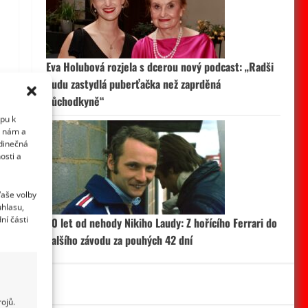
Eva Holubová rozjela s dcerou nový podcast: „Radši
budu zastydlá puberťačka než zaprděná
důchodkyně“
upu k
i nám a
edinečná
osti a
Vaše volby
uhlasu,
ní části
50 let od nehody Nikiho Laudy: Z hořícího Ferrari do
dalšího závodu za pouhých 42 dní
ojů.