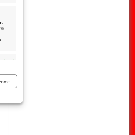
m,
ané
u
 aktivní
nosti
a
 aktivní