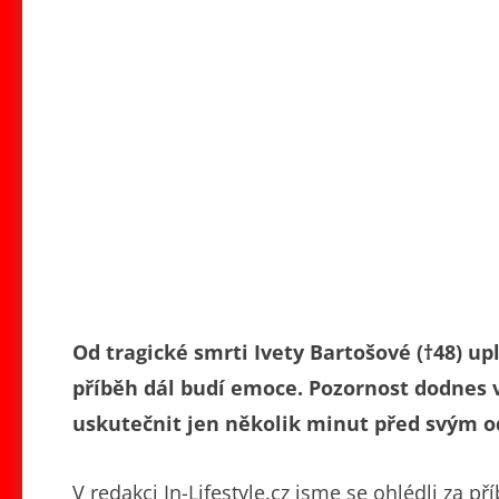
Od tragické smrti Ivety Bartošové (†48) upl
příběh dál budí emoce. Pozornost dodnes 
uskutečnit jen několik minut před svým 
V redakci In-Lifestyle.cz jsme se ohlédli za p