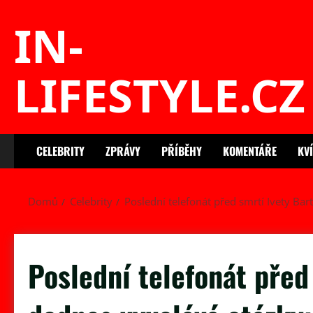
Skip
IN-
to
content
LIFESTYLE.CZ
CELEBRITY
ZPRÁVY
PŘÍBĚHY
KOMENTÁŘE
KV
Domů
Celebrity
Poslední telefonát před smrtí Ivety Ba
Poslední telefonát před