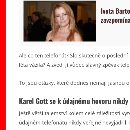
Iveta Bart
zavzpomínal
Ale co ten telefonát? Šlo skutečně o poslední
léta vážila? A zvedl jí vůbec slavný zpěvák tel
To jsou otázky, které dodnes nemají jasnou 
Karel Gott se k údajnému hovoru nikdy 
Ještě větší tajemství kolem celé záležitosti vy
údajném telefonátu nikdy veřejně nevyjádřil. 