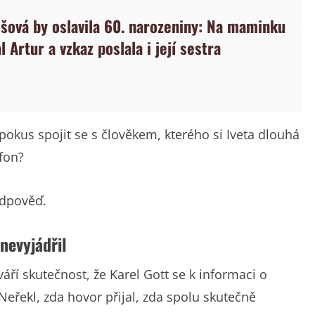
ošová by oslavila 60. narozeniny: Na maminku
 Artur a vzkaz poslala i její sestra
 pokus spojit se s člověkem, kterého si Iveta dlouhá
efon?
odpověď.
nevyjádřil
tváří skutečnost, že Karel Gott se k informaci o
Neřekl, zda hovor přijal, zda spolu skutečně