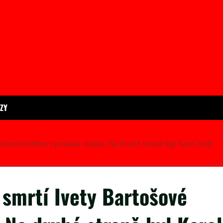
ÍZY
rtošové dodnes vyvolává otázky: Na druhé straně byl Karel Gott
 smrtí Ivety Bartošové