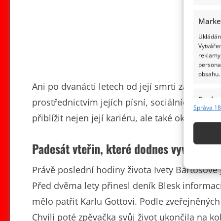
Marke
Ukládání
Vytvářen
reklamy,
persona
obsahu.
Ani po dvanácti letech od její smrti zájem ve
Funkc
prostřednictvím jejích písní, sociálních sítí, 
Správa 18
Přiřazov
přiblížit nejen její kariéru, ale také okolnosti
Identifi
Padesát vteřin, které dodnes vyvolávají
Použív
základ
Právě poslední hodiny života Ivety Bartošové
Před dvěma lety přinesl deník Blesk informaci
Zajišt
odstra
mělo patřit Karlu Gottovi. Podle zveřejněných
obsahu
Chvíli poté zpěvačka svůj život ukončila na kol