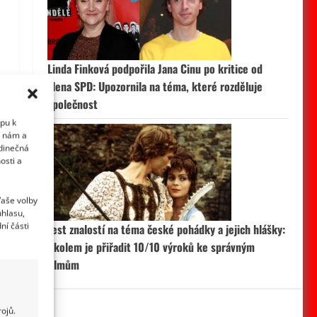
Linda Finková podpořila Jana Cinu po kritice od
člena SPD: Upozornila na téma, které rozděluje
společnost
upu k
i nám a
edinečná
osti a
Vaše volby
uhlasu,
ní části
Test znalostí na téma české pohádky a jejich hlášky:
Úkolem je přiřadit 10/10 výroků ke správným
filmům
ojů.