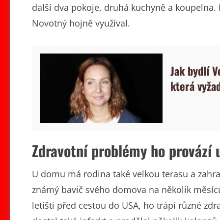
další dva pokoje, druhá kuchyně a koupelna. 
Novotný hojně využíval.
Jak bydlí V
která vyža
Zdravotní problémy ho provází 
U domu má rodina také velkou terasu a zahra
známý bavič svého domova na několik měsíců 
letišti před cestou do USA, ho trápí různé zd