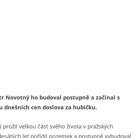
tr Novotný ho budoval postupně a začínal s
 dnešních cen doslova za hubičku.
ý prožil velkou část svého života v pražských
desátých let pořídil pozemek a postupně vybudoval