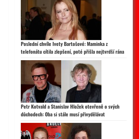
Poslední chvíle Ivety Bartošové: Maminka z
telefonátu cítila zlepšení, poté přišla nejtvrdší rána
Petr Kotvald a Stanislav Hložek otevřeně o svých
důchodech: Oba si stále musí přivydělávat