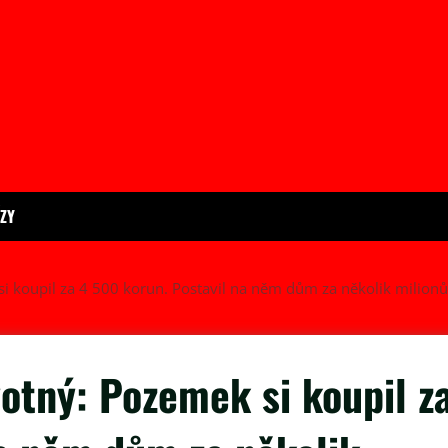
ÍZY
si koupil za 4 500 korun. Postavil na něm dům za několik milionů
votný: Pozemek si koupil z