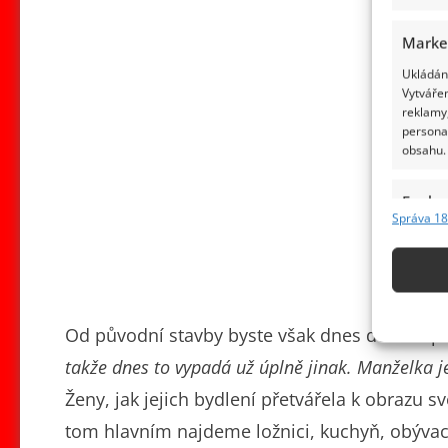
Marke
Ukládání
Vytvářen
reklamy,
persona
obsahu.
Funkc
Správa 18
Přiřazov
Identifi
Použív
základ
Od původní stavby byste však dnes dům nepo
takže dnes to vypadá už úplně jinak. Manželka j
Zajišt
Ženy, jak jejich bydlení přetvářela k obrazu
odstra
tom hlavním najdeme ložnici, kuchyň, obývac
obsahu