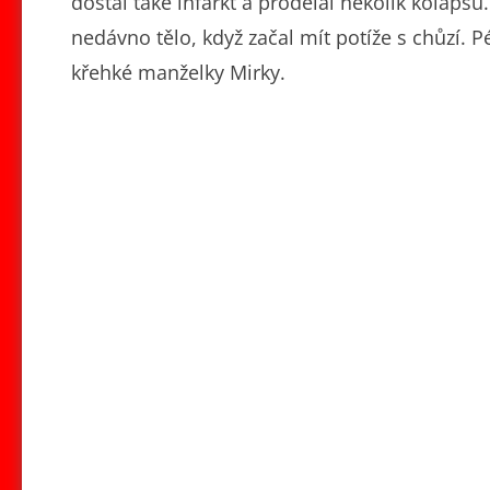
dostal také infarkt a prodělal několik kolapsů
nedávno tělo, když začal mít potíže s chůzí. 
křehké manželky Mirky.