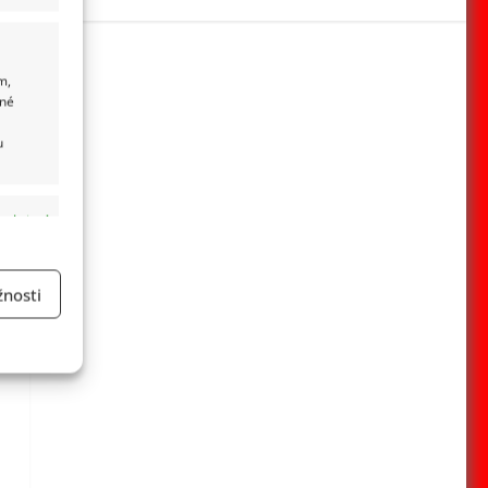
m,
ané
u
 aktivní
nosti
a
 aktivní