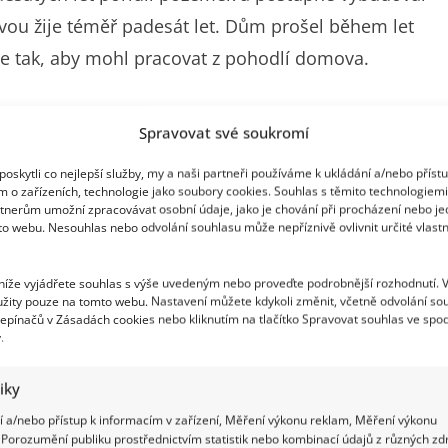
ou žije téměř padesát let. Dům prošel během let
vše tak, aby mohl pracovat z pohodlí domova.
řit na vlastní bydlení
Spravovat své soukromí
studiem, zprvu bydlel po podnájmech. Na myšlenku
oskytli co nejlepší služby, my a naši partneři používáme k ukládání a/nebo příst
m o zařízeních, technologie jako soubory cookies. Souhlas s těmito technologiem
tak začal šetřit. V roce 1972 koupil v Řeporyjích
tnerům umožní zpracovávat osobní údaje, jako je chování při procházení nebo j
to webu. Nesouhlas nebo odvolání souhlasu může nepříznivě ovlivnit určité vlastn
 4 500 korun. To by v přepočtu na dnešní ceny
0 Kč. Jenže skutečná tržní hodnota takového
 níže vyjádřete souhlas s výše uvedeným nebo proveďte podrobnější rozhodnutí. 
 korun. Tady však náklady neskončily. Petr
žity pouze na tomto webu. Nastavení můžete kdykoli změnit, včetně odvolání so
epínačů v Zásadách cookies nebo kliknutím na tlačítko Spravovat souhlas ve spod
kt na montovaný dům a stavbu základní desky.
.
u smontovali za pouhých pět dní. V roce 1980 se
tiky
y vychovali své čtyři děti.
 a/nebo přístup k informacím v zařízení, Měření výkonu reklam, Měření výkonu
Porozumění publiku prostřednictvím statistik nebo kombinací údajů z různých zdr