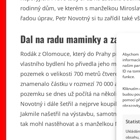
rodinný dům, ve kterém s manželkou Miroslav
řadou úprav, Petr Novotný si tu zařídil také 
Dal na radu maminky a začal šet
Rodák z Olomouce, který do Prahy přišel za 
Abychom p
informací
vlastního bydlení ho přivedla jeho maminka, a 
našim par
ID na tom
pozemek o velikosti 700 metrů čtverečních za
funkce.
znamenalo částku v rozmezí 70 000 až 135 00
Kliknutím
pozemku se dnes už počítá na několik milionů
budou pou
pomocí př
Novotný i dále šetřil a nejprve koupil proje
obrazovky
Jakmile našetřil na výstavbu, samotný dům m
Statis
tak mohl nastěhovat a s manželkou Mirkou tad
Ukládání
obsahu, 