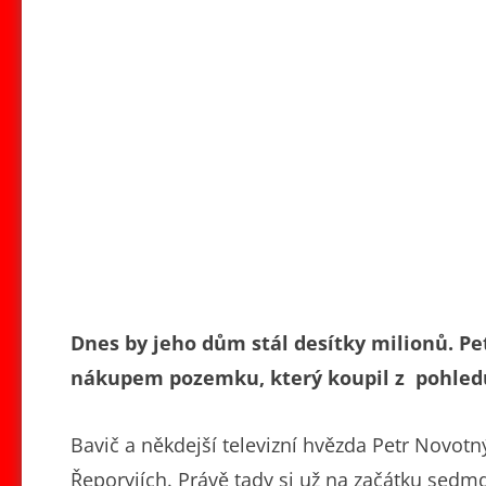
Dnes by jeho dům stál desítky milionů. Pe
nákupem pozemku, který koupil z pohledu
Bavič a někdejší televizní hvězda Petr Novotn
Řeporyjích. Právě tady si už na začátku sedm