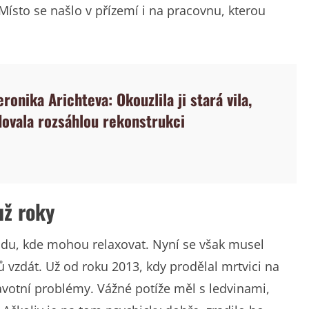
Místo se našlo v přízemí i na pracovnu, kterou
eronika Arichteva: Okouzlila ji stará vila,
dovala rozsáhlou rekonstrukci
už roky
du, kde mohou relaxovat. Nyní se však musel
vzdát. Už od roku 2013, kdy prodělal mrtvici na
ravotní problémy. Vážné potíže měl s ledvinami,