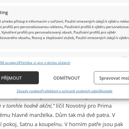
ting
 a/nebo přístup k informacím v zařízení, Použití omezených údajů k výběru rekla
í profilů pro personalizovanou reklamu, Používání profilů k výběru personalizov
 Vytváření profilů pro personalizovaný obsah, Používání profilů pro výběr
lizovaného obsahu, Rozvoj a zlepšování služeb, Použití omezených údajů k výběr
e
Vždy
08 prodejců
Přečtěte si více o těchto účelech
ání a kombinování údajů z jiných zdrojů údajů, Propojení různých zařízení,
kace zařízení na základě automaticky přenášených informací.
PŘÍJMOUT
ODMÍTNOUT
Spravovat mož
ání přesných údajů o zeměpisné poloze, Identifikace zařízení n
Zásady cookies
Prohlášení o ochraně osobních údajů
Kontakt
ě aktivně požadovaných informací.
znali.
„Za ta léta jsme to mnohokrát přestavovali,
e v tomhle hodně akční,“
líčil Novotný pro Prima
ění bezpečnosti, předcházení a zjišťování podvodů a
 svému hlavně manželka. Dům tak má dvě patra. V
ňování chyb, Poskytování a zobrazování reklamy a
Vždy
í pokoj, šatnu a koupelnu. V horním patře jsou pak
, Ukládání a sdělování voleb ochrany osobních údajů.