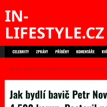
Skip
IN-
to
content
LIFESTYLE.CZ
CELEBRITY
ZPRÁVY
PŘÍBĚHY
KOMENTÁŘE
KV
Domů
Celebrity
Jak bydlí bavič Petr Novotný: Pozemek 
Jak bydlí bavič Petr No