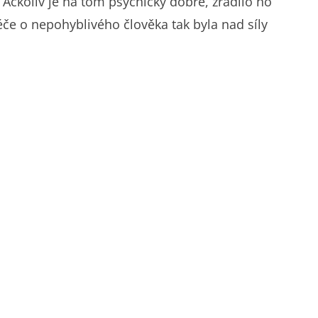
. Ačkoliv je na tom psychicky dobře, zradilo ho
Péče o nepohyblivého člověka tak byla nad síly