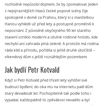
rozhodně nepůsobí dojmem, že by zpomaloval. Jeden
z nejvýraznějších hlasů české popové scény žije
spokojeně v domě za Prahou, který si s manželkou
Hanou vyhlédli už před lety a postupně proměnili k
nepoznání. Z původně obyčejného 90 let starého
stavení vzniklo moderní a útulné rodinné hnízdo, kde
nechybí ani zahrada plná zeleně. A protože má rodina
ráda klid a přírodu, pořídila si ještě druhé útočiště –
víkendový dům s ještě rozsáhlejším pozemkem.
Jak bydlí Petr Kotvald
Když si Petr Kotvald před třiceti lety vyhlížel své
budoucí bydlení, do oka mu na internetu padl dům
starý devadesát let. Pochopitelně tak podle toho i
vypadal, každopádně to zpěvákovi nevadilo a byl