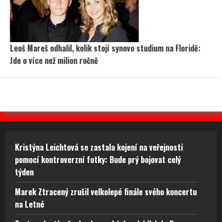
Leoš Mareš odhalil, kolik stojí synovo studium na Floridě:
Jde o více než milion ročně
Kristýna Leichtová se zastala kojení na veřejnosti
pomocí kontroverzní fotky: Bude prý bojovat celý
týden
Marek Ztracený zrušil velkolepé finále svého koncertu
na Letné