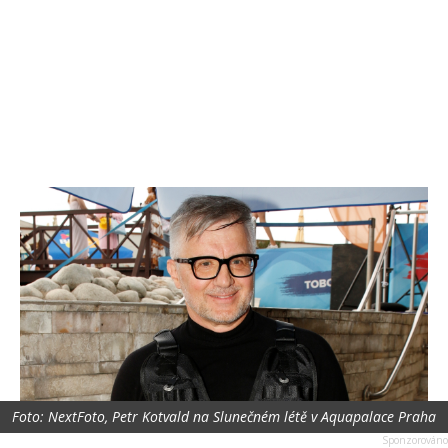
Foto: NextFoto, Petr Kotvald na Slunečném létě v Aquapalace Praha