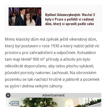
Bydlení Adamczykových: Vlastní 2
byty v Praze a pořídili si rodinný
dům, který si upravili podle sebe
Mimo klasický dům má zpěvák ještě víkendový dům,
který byl postaven v roce 1930 a který nabízí ještě víc
prostoru pro zahradničení a odpočinek. Kotvaldovi
tam mají téměř 900 m² přírody a ačkoliv jim bylo
několikrát doporučeno, aby celou plochu vykáceli,
původní porosty nakonec zachovali. Na obrovském
pozemku se tak nachází hrušně a jabloně a pozemek
se pyšní i dvěma velkými záhony.
Advertisement