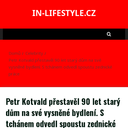
Skip
to
IN-LIFESTYLE.CZ
content
Domů
Celebrity
Petr Kotvald přestavěl 90 let starý dům na své
vysněné bydlení. S tchánem odvedl spoustu zednické
práce
Petr Kotvald přestavěl 90 let starý
dům na své vysněné bydlení. S
tchánem odvedl spoustu zednické