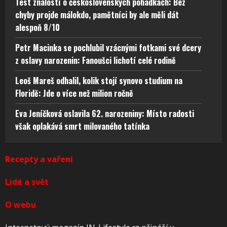
Test znalostí o československých pohádkách: Bez
chyby projde málokdo, pamětníci by ale měli dát
alespoň 8/10
Petr Macinka se pochlubil vzácnými fotkami své dcery
z oslavy narozenin: Fanoušci lichotí celé rodině
Leoš Mareš odhalil, kolik stojí synovo studium na
Floridě: Jde o více než milion ročně
Eva Jeníčková oslavila 62. narozeniny: Místo radosti
však oplakává smrt milovaného tatínka
Recepty a vaření
Lidé a svět
O webu