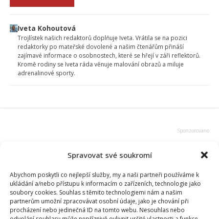
Iveta Kohoutová
Trojlístek našich redaktorů doplňuje Iveta. Vrátila se na pozici
redaktorky po mateřské dovolené a našim čtenářům přináší
zajímavé informace o osobnostech, které se hřejí v záři reflektorů.
Kromě rodiny se Iveta ráda věnuje malování obrazů a miluje
adrenalinové sporty.
Spravovat své soukromí
Abychom poskytli co nejlepší služby, my a naši partneři používáme k
ukládání a/nebo přístupu k informacím o zařízeních, technologie jako
soubory cookies. Souhlas s těmito technologiemi nám a našim
partnerům umožní zpracovávat osobní údaje, jako je chování při
procházení nebo jedinečná ID na tomto webu. Nesouhlas nebo
odvolání souhlasu může nepříznivě ovlivnit určité vlastnosti a funkce.