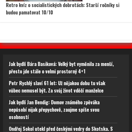
Retro kvíz o socialistických dobrotách: Starší ročníky si
budou pamatovat 10/10
Jak bydlí Bára Basiková: Velký byt vyměnila za menší,
přesto jde stále o velmi prostorný 4+1
Petr Rychlý slaví 61 let: Už nějakou dobu tu však
vůbec nemusel být. Za svůj život vděčí manželce
Jak bydlí Jan Bendig: Domov známého zpěváka
nepůsobí nijak přepychově, zaujme spíše svou
osobností
Ondřej Sokol utekl před českými vedry do Skotska. S