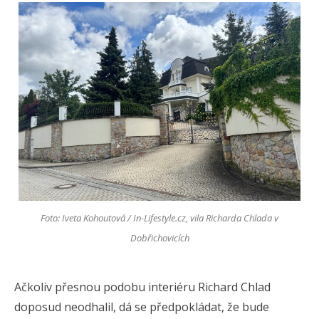
Foto: Iveta Kohoutová / In-Lifestyle.cz, vila Richarda Chlada v
Dobřichovicích
Ačkoliv přesnou podobu interiéru Richard Chlad
doposud neodhalil, dá se předpokládat, že bude