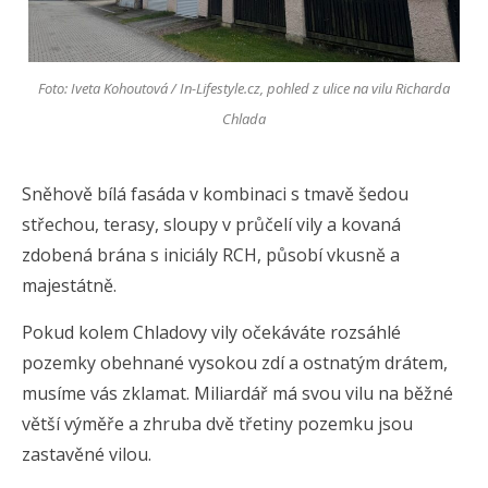
Foto: Iveta Kohoutová / In-Lifestyle.cz, pohled z ulice na vilu Richarda
Chlada
Sněhově bílá fasáda v kombinaci s tmavě šedou
střechou, terasy, sloupy v průčelí vily a kovaná
zdobená brána s iniciály RCH, působí vkusně a
majestátně.
Pokud kolem Chladovy vily očekáváte rozsáhlé
pozemky obehnané vysokou zdí a ostnatým drátem,
musíme vás zklamat. Miliardář má svou vilu na běžné
větší výměře a zhruba dvě třetiny pozemku jsou
zastavěné vilou.