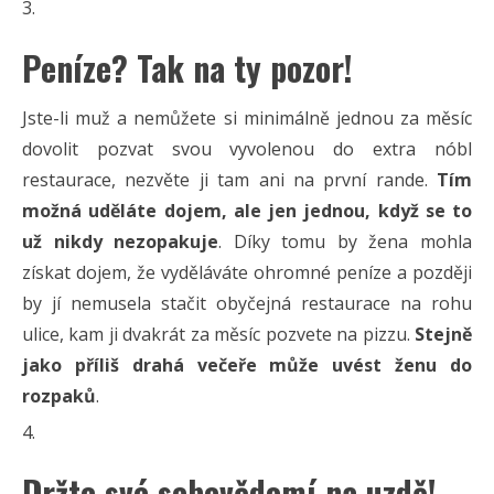
Peníze? Tak na ty pozor!
Jste-li muž a nemůžete si minimálně jednou za měsíc
dovolit pozvat svou vyvolenou do extra nóbl
restaurace, nezvěte ji tam ani na první rande.
Tím
možná uděláte dojem, ale jen jednou, když se to
už nikdy nezopakuje
. Díky tomu by žena mohla
získat dojem, že vyděláváte ohromné peníze a později
by jí nemusela stačit obyčejná restaurace na rohu
ulice, kam ji dvakrát za měsíc pozvete na pizzu.
Stejně
jako příliš drahá večeře může uvést ženu do
rozpaků
.
Držte své sebevědomí na uzdě!