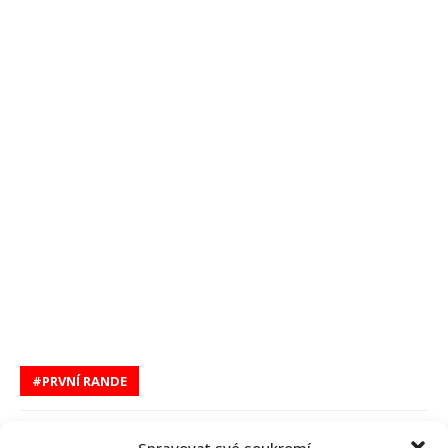
PRVNÍ RANDE
Nikol Bláhová
Spravovat své soukromí