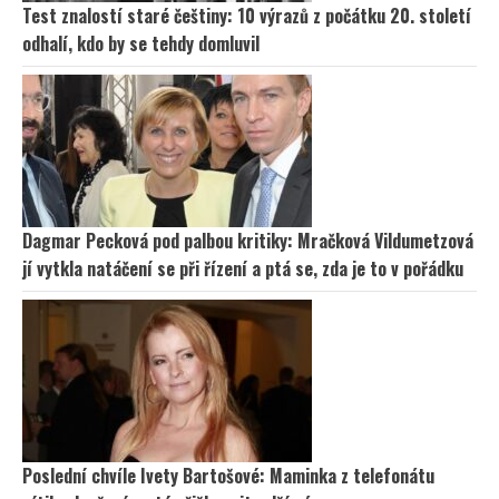
Test znalostí staré češtiny: 10 výrazů z počátku 20. století
odhalí, kdo by se tehdy domluvil
Dagmar Pecková pod palbou kritiky: Mračková Vildumetzová
jí vytkla natáčení se při řízení a ptá se, zda je to v pořádku
Poslední chvíle Ivety Bartošové: Maminka z telefonátu