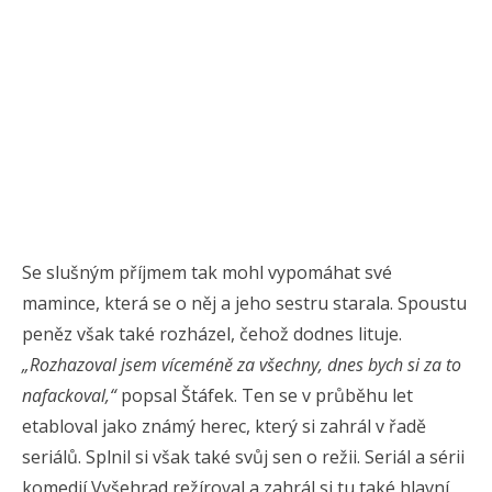
Se slušným příjmem tak mohl vypomáhat své
mamince, která se o něj a jeho sestru starala. Spoustu
peněz však také rozházel, čehož dodnes lituje.
„Rozhazoval jsem víceméně za všechny, dnes bych si za to
nafackoval,“
popsal Štáfek. Ten se v průběhu let
etabloval jako známý herec, který si zahrál v řadě
seriálů. Splnil si však také svůj sen o režii. Seriál a sérii
komedií Vyšehrad režíroval a zahrál si tu také hlavní