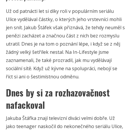
Už od patnácti let si díky roli v populárním seriálu
Ulice vydělával částky, o kterých jeho vrstevníci mohli
jen snít. Jakub Štáfek však přiznává, že tehdy neuměl s
penězi zacházet a značnou část z nich bez rozmyslu
utratil. Dnes je na tom o poznání lépe, i když se z něj
žádný velký šetřílek nestal. Na In-Lifestyle jsme
zaznamenali, že také prozradil, jak mu vydělávají
sociální sítě. Když už kývne na spolupráci, nebojí se
říct si ani o šestimístnou odměnu.
Dnes by si za rozhazovačnost
nafackoval
Jakuba Štáfka znají televizní diváci velmi dobře. Už
jako teenager naskočil do nekonečného seriálu Ulice,