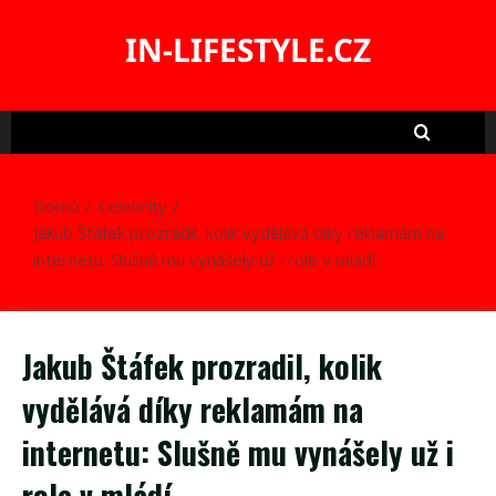
Skip
to
IN-LIFESTYLE.CZ
content
Domů
Celebrity
Jakub Štáfek prozradil, kolik vydělává díky reklamám na
internetu: Slušně mu vynášely už i role v mládí
Jakub Štáfek prozradil, kolik
vydělává díky reklamám na
internetu: Slušně mu vynášely už i
role v mládí