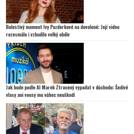
Bolestivý moment Ivy Pazderkové na dovolené: Její video
rozesmálo i vzbudilo velký obdiv
Jak bude podle AI Marek Ztracený vypadat v důchodu: Šedivé
vlasy ani vousy mu vůbec neuškodí