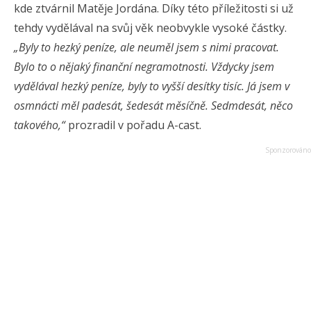
kde ztvárnil Matěje Jordána. Díky této příležitosti si už
tehdy vydělával na svůj věk neobvykle vysoké částky.
„Byly to hezký peníze, ale neuměl jsem s nimi pracovat.
Bylo to o nějaký finanční negramotnosti. Vždycky jsem
vydělával hezký peníze, byly to vyšší desítky tisíc. Já jsem v
osmnácti měl padesát, šedesát měsíčně. Sedmdesát, něco
takového,“
prozradil v pořadu A-cast.