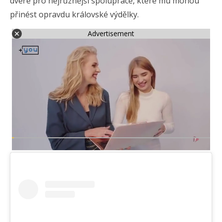
dveře pro nejrůznější spolupráce, které mu mohou
přinést opravdu královské výdělky.
Advertisement