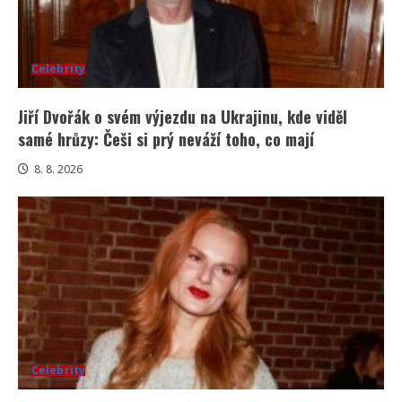
Celebrity
Jiří Dvořák o svém výjezdu na Ukrajinu, kde viděl
samé hrůzy: Češi si prý neváží toho, co mají
8. 8. 2026
Celebrity