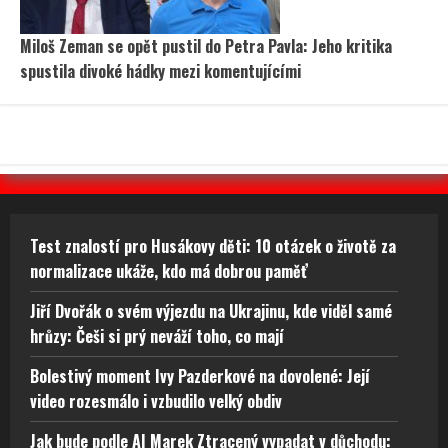
Miloš Zeman se opět pustil do Petra Pavla: Jeho kritika
spustila divoké hádky mezi komentujícími
Test znalostí pro Husákovy děti: 10 otázek o životě za
normalizace ukáže, kdo má dobrou paměť
Jiří Dvořák o svém výjezdu na Ukrajinu, kde viděl samé
hrůzy: Češi si prý neváží toho, co mají
Bolestivý moment Ivy Pazderkové na dovolené: Její
video rozesmálo i vzbudilo velký obdiv
Jak bude podle AI Marek Ztracený vypadat v důchodu: