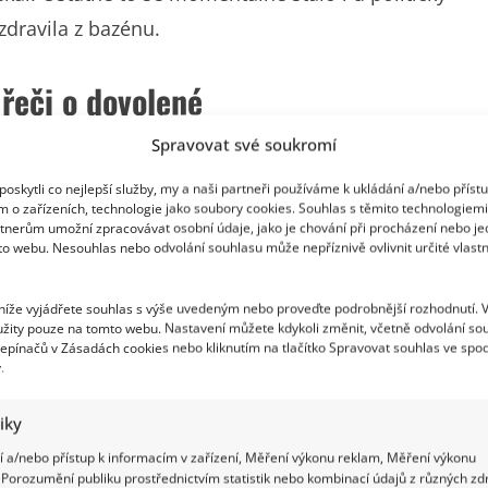
zdravila z bazénu.
 řeči o dovolené
Spravovat své soukromí
booku
vyvolal vedle pochval také závistivé
oskytli co nejlepší služby, my a naši partneři používáme k ukládání a/nebo příst
aťánou Malou. Mračková Vildumetzová je už
m o zařízeních, technologie jako soubory cookies. Souhlas s těmito technologiem
tnerům umožní zpracovávat osobní údaje, jako je chování při procházení nebo j
a zároveň předsedkyní senátorského klubu ANO.
to webu. Nesouhlas nebo odvolání souhlasu může nepříznivě ovlivnit určité vlastn
ého stolečku nebo z vyjádření v médiích. Tady se ale
 níže vyjádřete souhlas s výše uvedeným nebo proveďte podrobnější rozhodnutí. 
u si s ní nikdo tolik nespojuje – hře s míčem v
žity pouze na tomto webu. Nastavení můžete kdykoli změnit, včetně odvolání so
epínačů v Zásadách cookies nebo kliknutím na tlačítko Spravovat souhlas ve spod
.
tiky
 a/nebo přístup k informacím v zařízení, Měření výkonu reklam, Měření výkonu
Porozumění publiku prostřednictvím statistik nebo kombinací údajů z různých zdr