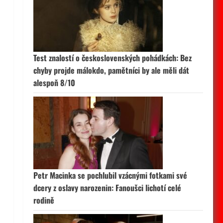
Test znalostí o československých pohádkách: Bez
chyby projde málokdo, pamětníci by ale měli dát
alespoň 8/10
Petr Macinka se pochlubil vzácnými fotkami své
dcery z oslavy narozenin: Fanoušci lichotí celé
rodině