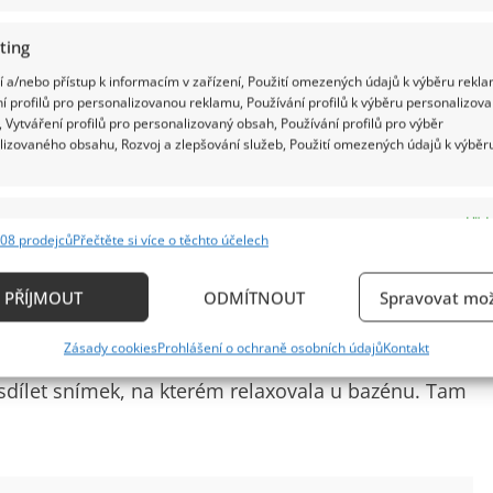
ting
 a/nebo přístup k informacím v zařízení, Použití omezených údajů k výběru rekla
í profilů pro personalizovanou reklamu, Používání profilů k výběru personalizov
 Vytváření profilů pro personalizovaný obsah, Používání profilů pro výběr
lizovaného obsahu, Rozvoj a zlepšování služeb, Použití omezených údajů k výběr
e
Vždy
08 prodejců
Přečtěte si více o těchto účelech
ání a kombinování údajů z jiných zdrojů údajů, Propojení různých zařízení,
kace zařízení na základě automaticky přenášených informací.
rý se u političek opakuje. Jakmile žena ve veřejné
PŘÍJMOUT
ODMÍTNOUT
Spravovat mož
enější tvář, část publika to vezme jako sympatické
ání přesných údajů o zeměpisné poloze, Identifikace zařízení n
Zásady cookies
Prohlášení o ochraně osobních údajů
Kontakt
dá důvod ke srovnávání. Tentokrát padlo i jméno
ě aktivně požadovaných informací.
sdílet snímek, na kterém relaxovala u bazénu. Tam
ění bezpečnosti, předcházení a zjišťování podvodů a
ňování chyb, Poskytování a zobrazování reklamy a
Vždy
, Ukládání a sdělování voleb ochrany osobních údajů.