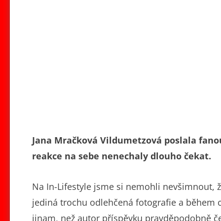
Jana Mračková Vildumetzová poslala fano
reakce na sebe nenechaly dlouho čekat.
Na In-Lifestyle jsme si nemohli nevšimnout,
jediná trochu odlehčená fotografie a během ch
jinam, než autor příspěvku pravděpodobně ček