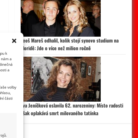
Leoš Mareš odhalil, kolik stojí synovo studium na
Floridě: Jde o více než milion ročně
upu k
i nám a
edinečná
osti a
Vaše volby
uhlasu,
ní části
Eva Jeníčková oslavila 62. narozeniny: Místo radosti
však oplakává smrt milovaného tatínka
ojů.