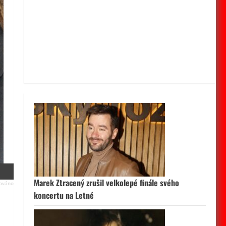
Marek Ztracený zrušil velkolepé finále svého
koncertu na Letné