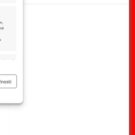
m,
ané
u
 aktivní
nosti
a
 aktivní