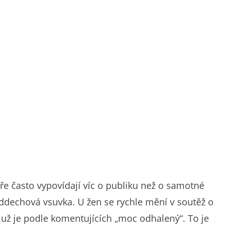
e často vypovídají víc o publiku než o samotné
oddechová vsuvka. U žen se rychle mění v soutěž o
o už je podle komentujících „moc odhalený“. To je