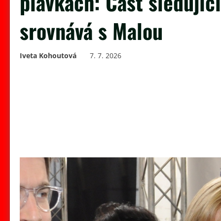
plavkách: Část sledující
srovnává s Malou
Iveta Kohoutová
7. 7. 2026