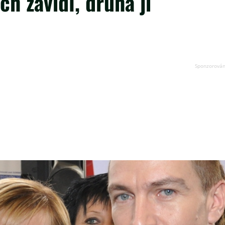
ch závidí, druhá ji