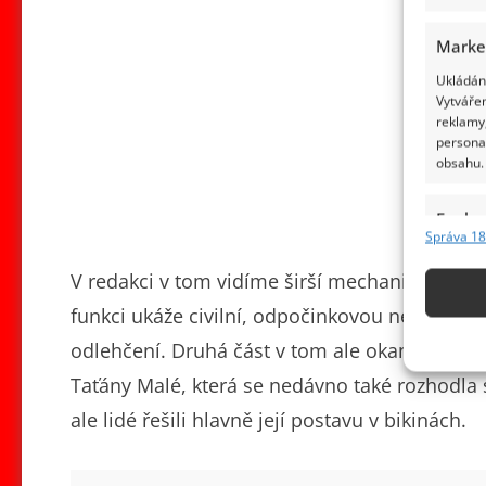
Marke
Ukládání
Vytvářen
reklamy,
persona
obsahu.
Funkc
Správa 18
Přiřazov
Identifi
V redakci v tom vidíme širší mechanismus, kte
funkci ukáže civilní, odpočinkovou nebo uprav
Použív
odlehčení. Druhá část v tom ale okamžitě hle
základ
Taťány Malé, která se nedávno také rozhodla 
Zajišt
ale lidé řešili hlavně její postavu v bikinách.
odstra
obsahu