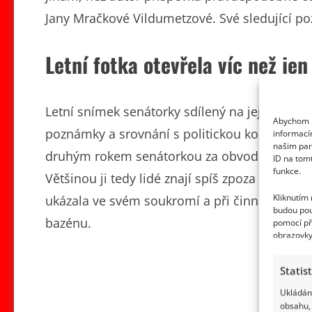
Jany Mračkové Vildumetzové. Své sledující po
Letní fotka otevřela víc než jen
Letní snímek senátorky sdílený na jejím
Face
Abychom p
poznámky a srovnání s politickou kolegyní T
informací
našim par
druhým rokem senátorkou za obvod Sokolov 
ID na tom
funkce.
Většinou ji tedy lidé znají spíš zpoza řečnick
Kliknutím
ukázala ve svém soukromí a při činnosti, ktero
budou pou
bazénu.
pomocí př
obrazovky
Statis
Ukládání
obsahu, 