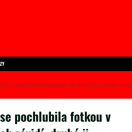
ÍZY
tkou v plavkách: Část sledujících závidí, druhá ji srovnává s Mal
se pochlubila fotkou v