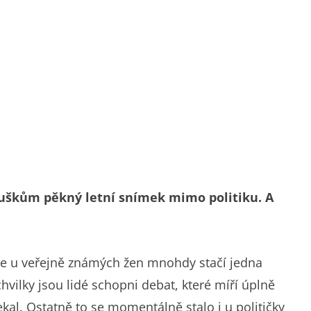
uškům pěkný letní snímek mimo politiku. A
 že u veřejně známých žen mnohdy stačí jedna
vilky jsou lidé schopni debat, které míří úplně
al. Ostatně to se momentálně stalo i u političky