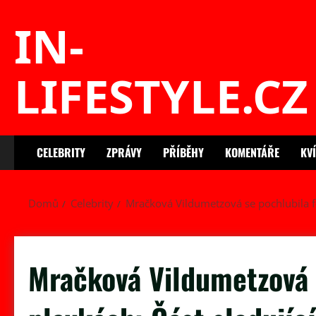
Skip
IN-
to
content
LIFESTYLE.CZ
CELEBRITY
ZPRÁVY
PŘÍBĚHY
KOMENTÁŘE
KV
Domů
Celebrity
Mračková Vildumetzová se pochlubila fo
Mračková Vildumetzová 