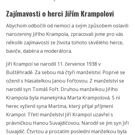
Zajímavosti o herci Jiřím Krampolovi
Abychom odbočili od nemocí a svým způsobem oslavili
narozeniny Jiřího Krampola, zpracovali jsme pro vás
několik zajímavostí ze života tohoto skvělého herce,
baviče, dabéra a moderátora.
Jiří Krampol se narodil 11. července 1938 v
Buštěhradě. Za sebou má čtyři manželství. Poprvé se
oženil s hlasatelkou Janou Fořtovou. Z manželství se
narodil syn Tomáš Fořt. Druhou manželkou Jiřího
Krampola byla manekýnka Marta Krampolová. S ní
herec vyženil syna Martina, který přijal příjmení
Krampol. Třetí manželství Jiří Krampol uzavřel s
právničkou Hanou Suvajdičovou. Narodil se jim syn Jiří
Suvajdič. Čtvrtou a prozatím poslední manželkou byla