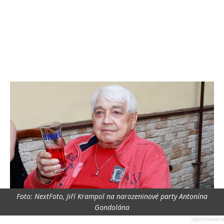
Foto: NextFoto, Jiří Krampol na narozeninové party Antonína
Gondolána