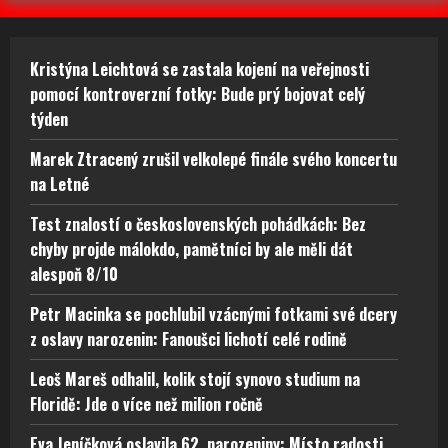
Kristýna Leichtová se zastala kojení na veřejnosti
pomocí kontroverzní fotky: Bude prý bojovat celý
týden
Marek Ztracený zrušil velkolepé finále svého koncertu
na Letné
Test znalostí o československých pohádkách: Bez
chyby projde málokdo, pamětníci by ale měli dát
alespoň 8/10
Petr Macinka se pochlubil vzácnými fotkami své dcery
z oslavy narozenin: Fanoušci lichotí celé rodině
Leoš Mareš odhalil, kolik stojí synovo studium na
Floridě: Jde o více než milion ročně
Eva Jeníčková oslavila 62. narozeniny: Místo radosti