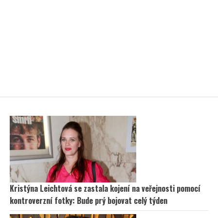
Kristýna Leichtová se zastala kojení na veřejnosti pomocí
kontroverzní fotky: Bude prý bojovat celý týden