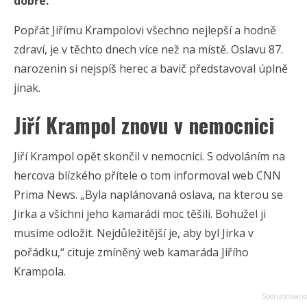
dobře.
Popřát Jiřímu Krampolovi všechno nejlepší a hodně
zdraví, je v těchto dnech více než na místě. Oslavu 87.
narozenin si nejspíš herec a bavič představoval úplně
jinak.
Jiří Krampol znovu v nemocnici
Jiří Krampol opět skončil v nemocnici. S odvoláním na
hercova blízkého přítele o tom informoval web CNN
Prima News. „Byla naplánovaná oslava, na kterou se
Jirka a všichni jeho kamarádi moc těšili. Bohužel ji
musíme odložit. Nejdůležitější je, aby byl Jirka v
pořádku,“ cituje zmíněný web kamaráda Jiřího
Krampola.