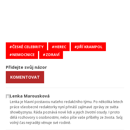
ČESKÉ CELEBRITY
HEREC
JIŘÍ KRAMPOL
NEMOCNICE
ZDRAVÍ
Přidejte svůj názor
KOMENTOVAT
Lenka Marousková
Lenka je hlavní postavou našeho redakčního týmu. Po několika letech
práce všeobecné redaktorky nyní přináší zajímavé zprávy ze světa
showbyznysu. Ráda poznává nové lidi a jejich životní osudy. I proto
dělá rozhovory s osobnostmi, nebo píše vaše příběhy ze života. Svůj
volný čas nejraději věnuje své rodině.