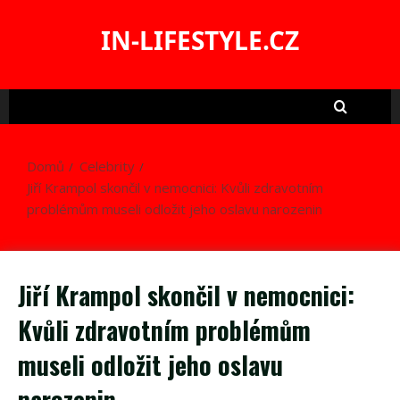
Skip
to
IN-LIFESTYLE.CZ
content
Domů
Celebrity
Jiří Krampol skončil v nemocnici: Kvůli zdravotním
problémům museli odložit jeho oslavu narozenin
Jiří Krampol skončil v nemocnici:
Kvůli zdravotním problémům
museli odložit jeho oslavu
narozenin