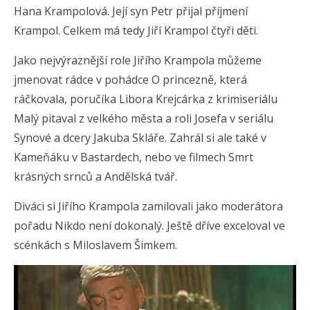
Hana Krampolová. Její syn Petr přijal příjmení
Krampol. Celkem má tedy Jiří Krampol čtyři děti.
Jako nejvýraznější role Jiřího Krampola můžeme
jmenovat rádce v pohádce O princezně, která
ráčkovala, poručíka Libora Krejcárka z krimiseriálu
Malý pitaval z velkého města a roli Josefa v seriálu
Synové a dcery Jakuba Skláře. Zahrál si ale také v
Kameňáku v Bastardech, nebo ve filmech Smrt
krásných srnců a Andělská tvář.
Diváci si Jiřího Krampola zamilovali jako moderátora
pořadu Nikdo není dokonalý. Ještě dříve exceloval ve
scénkách s Miloslavem Šimkem.