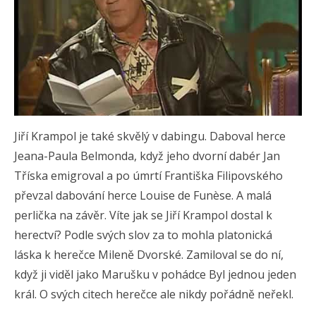
Jiří Krampol je také skvělý v dabingu. Daboval herce
Jeana-Paula Belmonda, když jeho dvorní dabér Jan
Tříska emigroval a po úmrtí Františka Filipovského
převzal dabování herce Louise de Funèse. A malá
perlička na závěr. Víte jak se Jiří Krampol dostal k
herectví? Podle svých slov za to mohla platonická
láska k herečce Mileně Dvorské. Zamiloval se do ní,
když ji viděl jako Marušku v pohádce Byl jednou jeden
král. O svých citech herečce ale nikdy pořádně neřekl.