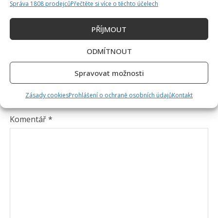
Správa 1808 prodejců
Přečtěte si více o těchto účelech
PŘÍJMOUT
ODMÍTNOUT
Napsat komentář
Spravovat možnosti
Vaše e-mailová adresa nebude zveřejněna.
Zásady cookies
Prohlášení o ochraně osobních údajů
Kontakt
Vyžadované informace jsou označeny
*
Komentář
*