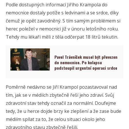
Podle dostupných informací Jiřího Krampola do
nemocnice dostaly potíže s ledvinami a se srdce, díky
čemuž je opět zavodněný. S tím samým problémem si
herec poležel v nemocnici již v únoru letošního roku.
Tehdy mu lékaři měli z těla odčerpat 18 litrů tekutin.
Pavel Trávníček musel být převezen
do nemocnice. Po kolapsu
podstoupil urgentní operaci srdce
Poměrně nedávno se Jiří Krampol pozastavoval nad
tím, jak se v médiích zbytečně řeší jeho zdraví. Svůj
zdravotní stav tehdy označil za normální. Doufejme
tedy, že u herce dojde brzy ke zlepšení a že zase bude
médiím spílat za to, že celou situaci okolo jeho
zdravotního stavu zbytečně řešili.