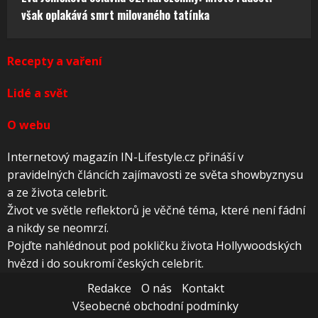
však oplakává smrt milovaného tatínka
Recepty a vaření
Lidé a svět
O webu
Internetový magazín IN-Lifestyle.cz přináší v
pravidelných článcích zajímavosti ze světa showbyznysu
a ze života celebrit.
Život ve světle reflektorů je věčné téma, které není fádní
a nikdy se neomrzí.
Pojďte nahlédnout pod pokličku života Hollywoodských
hvězd i do soukromí českých celebrit.
Redakce
O nás
Kontakt
Všeobecné obchodní podmínky