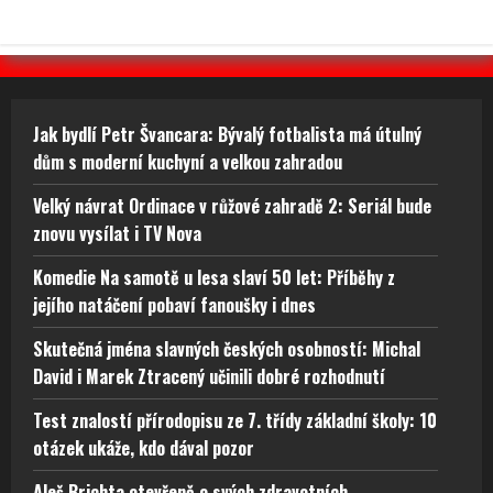
Jak bydlí Petr Švancara: Bývalý fotbalista má útulný
dům s moderní kuchyní a velkou zahradou
Velký návrat Ordinace v růžové zahradě 2: Seriál bude
znovu vysílat i TV Nova
Komedie Na samotě u lesa slaví 50 let: Příběhy z
jejího natáčení pobaví fanoušky i dnes
Skutečná jména slavných českých osobností: Michal
David i Marek Ztracený učinili dobré rozhodnutí
Test znalostí přírodopisu ze 7. třídy základní školy: 10
otázek ukáže, kdo dával pozor
Aleš Brichta otevřeně o svých zdravotních