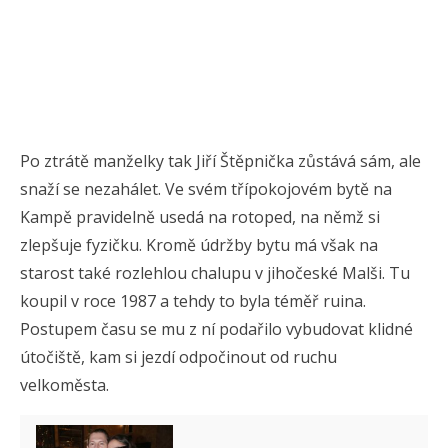
Po ztrátě manželky tak Jiří Štěpnička zůstává sám, ale
snaží se nezahálet. Ve svém třípokojovém bytě na
Kampě pravidelně usedá na rotoped, na němž si
zlepšuje fyzičku. Kromě údržby bytu má však na
starost také rozlehlou chalupu v jihočeské Malši. Tu
koupil v roce 1987 a tehdy to byla téměř ruina.
Postupem času se mu z ní podařilo vybudovat klidné
útočiště, kam si jezdí odpočinout od ruchu
velkoměsta.