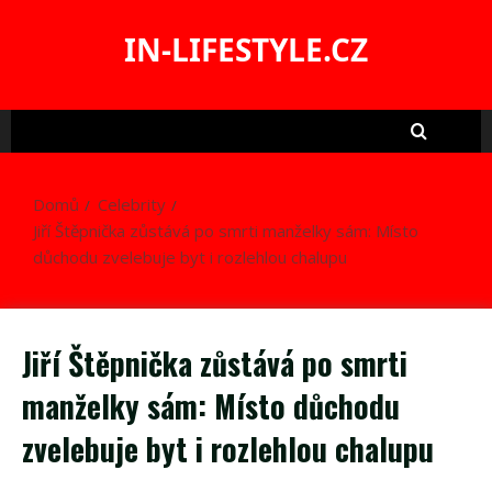
Skip
to
IN-LIFESTYLE.CZ
content
Domů
Celebrity
Jiří Štěpnička zůstává po smrti manželky sám: Místo
důchodu zvelebuje byt i rozlehlou chalupu
Jiří Štěpnička zůstává po smrti
manželky sám: Místo důchodu
zvelebuje byt i rozlehlou chalupu