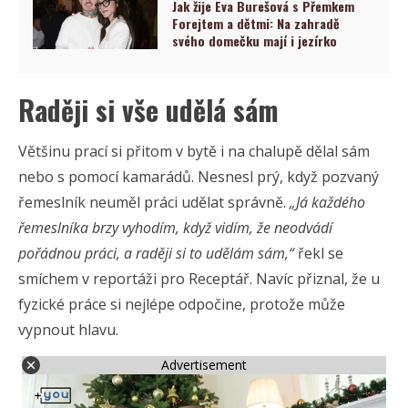
Jak žije Eva Burešová s Přemkem
Forejtem a dětmi: Na zahradě
svého domečku mají i jezírko
Raději si vše udělá sám
Většinu prací si přitom v bytě i na chalupě dělal sám
nebo s pomocí kamarádů. Nesnesl prý, když pozvaný
řemeslník neuměl práci udělat správně.
„Já každého
řemeslníka brzy vyhodím, když vidím, že neodvádí
pořádnou práci, a raději si to udělám sám,“
řekl se
smíchem v reportáži pro Receptář. Navíc přiznal, že u
fyzické práce si nejlépe odpočine, protože může
vypnout hlavu.
Advertisement