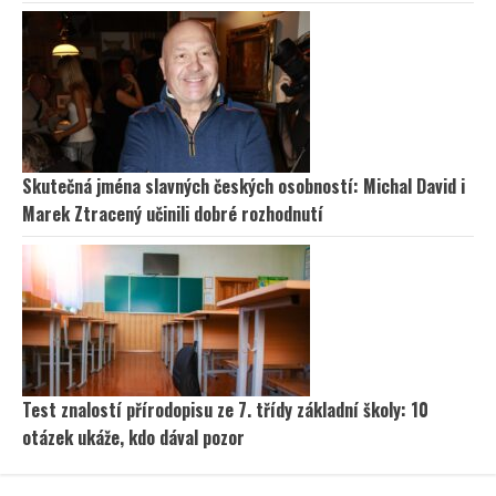
Skutečná jména slavných českých osobností: Michal David i
Marek Ztracený učinili dobré rozhodnutí
Test znalostí přírodopisu ze 7. třídy základní školy: 10
otázek ukáže, kdo dával pozor