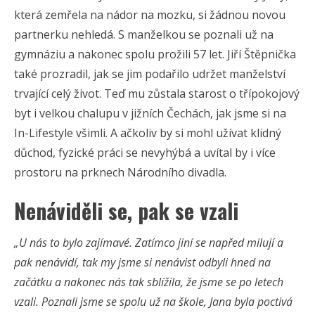
která zemřela na nádor na mozku, si žádnou novou
partnerku nehledá. S manželkou se poznali už na
gymnáziu a nakonec spolu prožili 57 let. Jiří Štěpnička
také prozradil, jak se jim podařilo udržet manželství
trvající celý život. Teď mu zůstala starost o třípokojový
byt i velkou chalupu v jižních Čechách, jak jsme si na
In-Lifestyle všimli. A ačkoliv by si mohl užívat klidný
důchod, fyzické práci se nevyhýbá a uvítal by i více
prostoru na prknech Národního divadla.
Nenáviděli se, pak se vzali
„U nás to bylo zajímavé. Zatímco jiní se napřed milují a
pak nenávidí, tak my jsme si nenávist odbyli hned na
začátku a nakonec nás tak sblížila, že jsme se po letech
vzali. Poznali jsme se spolu už na škole, Jana byla poctivá