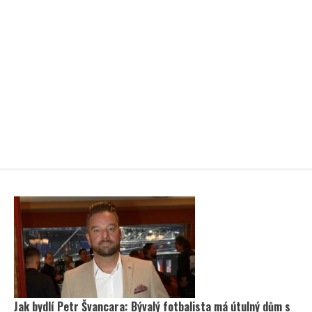
Jak bydlí Petr Švancara: Bývalý fotbalista má útulný dům s