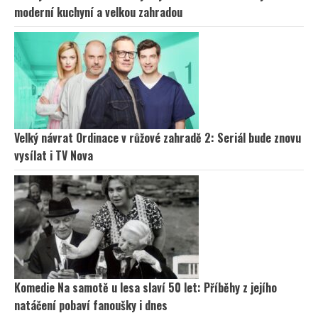
moderní kuchyní a velkou zahradou
Velký návrat Ordinace v růžové zahradě 2: Seriál bude znovu
vysílat i TV Nova
Komedie Na samotě u lesa slaví 50 let: Příběhy z jejího
natáčení pobaví fanoušky i dnes