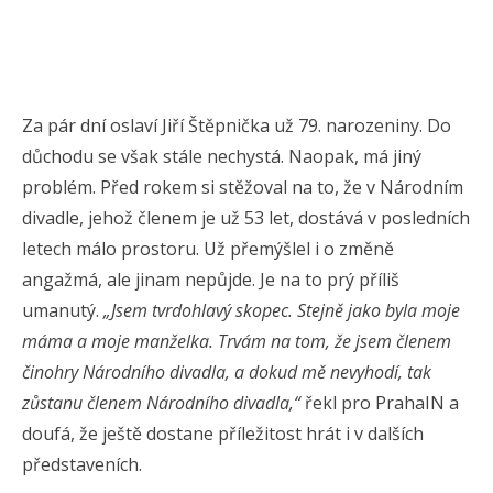
Za pár dní oslaví Jiří Štěpnička už 79. narozeniny. Do
důchodu se však stále nechystá. Naopak, má jiný
problém. Před rokem si stěžoval na to, že v Národním
divadle, jehož členem je už 53 let, dostává v posledních
letech málo prostoru. Už přemýšlel i o změně
angažmá, ale jinam nepůjde. Je na to prý příliš
umanutý.
„Jsem tvrdohlavý skopec. Stejně jako byla moje
máma a moje manželka. Trvám na tom, že jsem členem
činohry Národního divadla, a dokud mě nevyhodí, tak
zůstanu členem Národního divadla,“
řekl pro PrahaIN a
doufá, že ještě dostane příležitost hrát i v dalších
představeních.