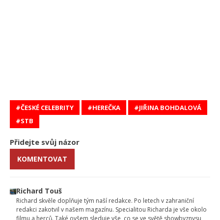
ČESKÉ CELEBRITY
HEREČKA
JIŘINA BOHDALOVÁ
STB
Přidejte svůj názor
KOMENTOVAT
Richard Touš
Richard skvěle doplňuje tým naší redakce. Po letech v zahraniční
redakci zakotvil v našem magazínu. Specialitou Richarda je vše okolo
filmu a herců. Také ovšem sleduje vše, co se ve světě showbyznysu