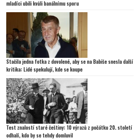
mladíci ubili kvůli banálnímu sporu
Stačila jedna fotka z dovolené, aby se na Babiše snesla další
kritika: Lidé spekulují, kde se koupe
Test znalostí staré češtiny: 10 výrazů z počátku 20. století
odhalí, kdo by se tehdy domluvil