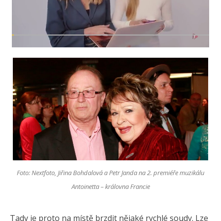
Foto: Nextfoto, Jiřina Bohdalová a Petr Janda na 2. premiéře muzikálu
Antoinetta – královna Francie
Tady je proto na místě brzdit nějaké rychlé soudy. Lze