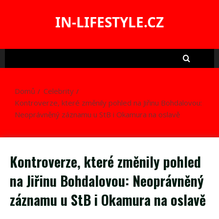
Skip
to
IN-LIFESTYLE.CZ
content
Domů
Celebrity
Kontroverze, které změnily pohled na Jiřinu Bohdalovou:
Neoprávněný záznamu u StB i Okamura na oslavě
Kontroverze, které změnily pohled
na Jiřinu Bohdalovou: Neoprávněný
záznamu u StB i Okamura na oslavě