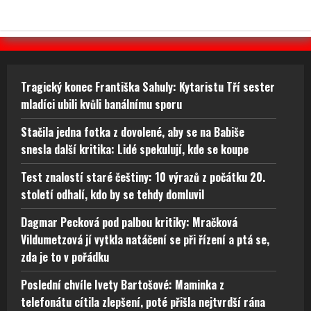
Tragický konec Františka Sahuly: Kytaristu Tří sester
mladíci ubili kvůli banálnímu sporu
Stačila jedna fotka z dovolené, aby se na Babiše
snesla další kritika: Lidé spekulují, kde se koupe
Test znalostí staré češtiny: 10 výrazů z počátku 20.
století odhalí, kdo by se tehdy domluvil
Dagmar Pecková pod palbou kritiky: Mračková
Vildumetzová jí vytkla natáčení se při řízení a ptá se,
zda je to v pořádku
Poslední chvíle Ivety Bartošové: Maminka z
telefonátu cítila zlepšení, poté přišla nejtvrdší rána