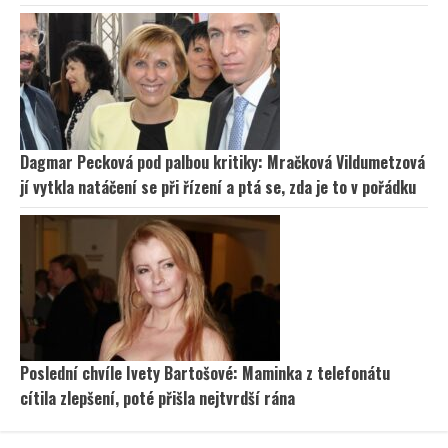
Dagmar Pecková pod palbou kritiky: Mračková Vildumetzová
jí vytkla natáčení se při řízení a ptá se, zda je to v pořádku
Poslední chvíle Ivety Bartošové: Maminka z telefonátu
cítila zlepšení, poté přišla nejtvrdší rána