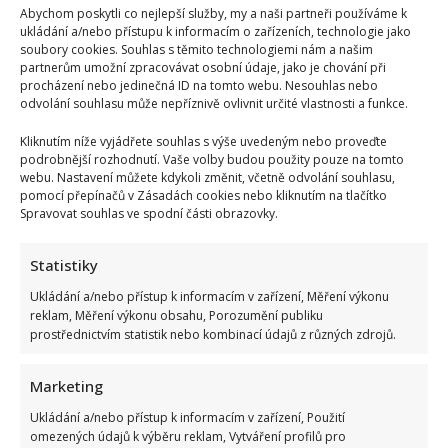
Abychom poskytli co nejlepší služby, my a naši partneři používáme k
ukládání a/nebo přístupu k informacím o zařízeních, technologie jako
soubory cookies. Souhlas s těmito technologiemi nám a našim
partnerům umožní zpracovávat osobní údaje, jako je chování při
procházení nebo jedinečná ID na tomto webu. Nesouhlas nebo
odvolání souhlasu může nepříznivě ovlivnit určité vlastnosti a funkce.
Kliknutím níže vyjádřete souhlas s výše uvedeným nebo proveďte
podrobnější rozhodnutí. Vaše volby budou použity pouze na tomto
webu. Nastavení můžete kdykoli změnit, včetně odvolání souhlasu,
pomocí přepínačů v Zásadách cookies nebo kliknutím na tlačítko
Spravovat souhlas ve spodní části obrazovky.
Statistiky
Ukládání a/nebo přístup k informacím v zařízení, Měření výkonu
reklam, Měření výkonu obsahu, Porozumění publiku
prostřednictvím statistik nebo kombinací údajů z různých zdrojů.
Marketing
Ukládání a/nebo přístup k informacím v zařízení, Použití
omezených údajů k výběru reklam, Vytváření profilů pro