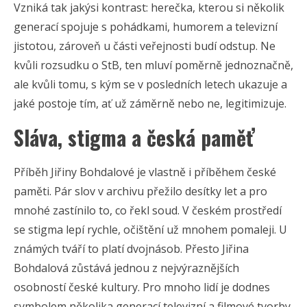
Vzniká tak jakýsi kontrast: herečka, kterou si několik
generací spojuje s pohádkami, humorem a televizní
jistotou, zároveň u části veřejnosti budí odstup. Ne
kvůli rozsudku o StB, ten mluví poměrně jednoznačně,
ale kvůli tomu, s kým se v posledních letech ukazuje a
jaké postoje tím, ať už záměrně nebo ne, legitimizuje.
Sláva, stigma a česká paměť
Příběh Jiřiny Bohdalové je vlastně i příběhem české
paměti. Pár slov v archivu přežilo desítky let a pro
mnohé zastínilo to, co řekl soud. V českém prostředí
se stigma lepí rychle, očištění už mnohem pomaleji. U
známých tváří to platí dvojnásob. Přesto Jiřina
Bohdalová zůstává jednou z nejvýraznějších
osobností české kultury. Pro mnoho lidí je dodnes
symbolem několika generací televizní a filmové tvorby