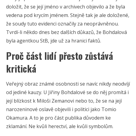
doložit, že se její jméno v archivech objevilo a že byla
vedena pod krycím jménem. Stejně tak je ale doložené,
že soudy tuto evidenci označily za neoprávněnou.
Tvrdí-li někdo dnes bez dalších důkazů, že Bohdalová
byla agentkou StB, jde už za hranici faktů.
Proč část lidí přesto zůstává
kritická
Veřejný obraz známé osobnosti se navíc nikdy neodvíjí
od jediné kauzy. U Jiřiny Bohdalové se do něj promítá i
její blízkost k Miloši Zemanovi nebo to, že se na její
narozeninové oslavě objevili i politici jako Tomio
Okamura. A to je pro část publika důvodem ke
zklamání. Ne kvůli herectví, ale kvůli symbolům.