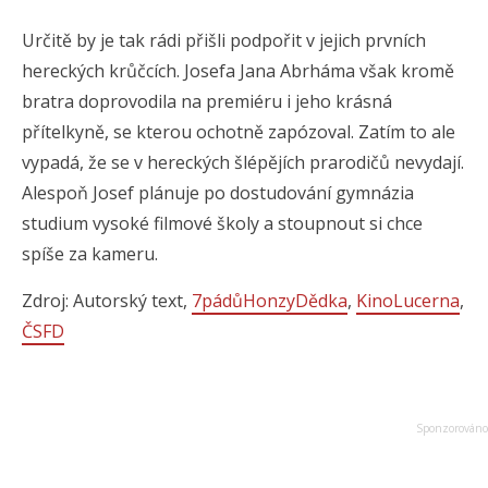
Určitě by je tak rádi přišli podpořit v jejich prvních
hereckých krůčcích. Josefa Jana Abrháma však kromě
bratra doprovodila na premiéru i jeho krásná
přítelkyně, se kterou ochotně zapózoval. Zatím to ale
vypadá, že se v hereckých šlépějích prarodičů nevydají.
Alespoň Josef plánuje po dostudování gymnázia
studium vysoké filmové školy a stoupnout si chce
spíše za kameru.
Zdroj: Autorský text,
7pádůHonzyDědka
,
KinoLucerna
,
ČSFD