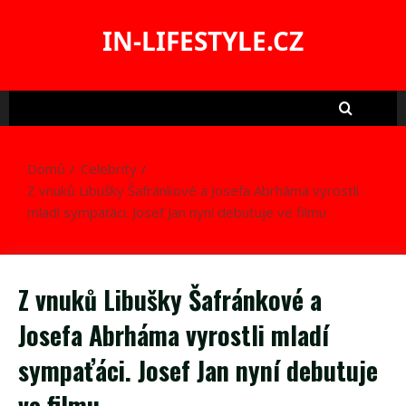
Skip
to
IN-LIFESTYLE.CZ
content
Domů
Celebrity
Z vnuků Libušky Šafránkové a Josefa Abrháma vyrostli
mladí sympaťáci. Josef Jan nyní debutuje ve filmu
Z vnuků Libušky Šafránkové a
Josefa Abrháma vyrostli mladí
sympaťáci. Josef Jan nyní debutuje
ve filmu