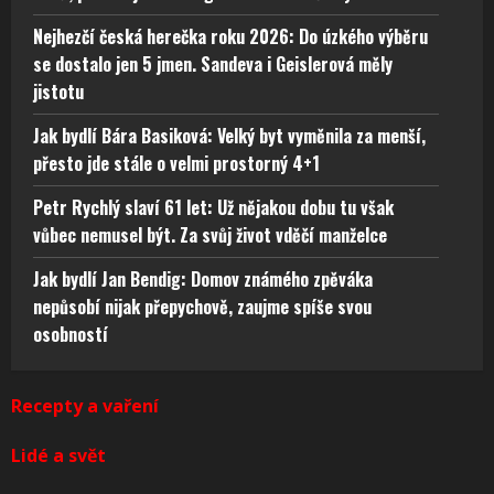
Nejhezčí česká herečka roku 2026: Do úzkého výběru
se dostalo jen 5 jmen. Sandeva i Geislerová měly
jistotu
Jak bydlí Bára Basiková: Velký byt vyměnila za menší,
přesto jde stále o velmi prostorný 4+1
Petr Rychlý slaví 61 let: Už nějakou dobu tu však
vůbec nemusel být. Za svůj život vděčí manželce
Jak bydlí Jan Bendig: Domov známého zpěváka
nepůsobí nijak přepychově, zaujme spíše svou
osobností
Recepty a vaření
Lidé a svět