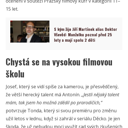
ocenění v soutěži Pražský filmový kufr v kategorii 11–
15 let.
S kým žije Jiří Martínek alias Doktor
Vševěd: Manželku poznal před 25
lety a mají spolu 2 děti
Chystá se na vysokou filmovou
školu
Josef, který se vidí spíše za kamerou, je přesvědčený,
že větší herecký talent má Antonín.
„Jestli nějaký talent
mám, tak jsem ho možná zdědil po prarodičích,“
potvrzuje Tonda, který si svou premiéru pro změnu
užil letos v lednu, když si zahrál v seriálu Děcko. Je jen
škoda, že už nebudou moci využít rad svých zkušených