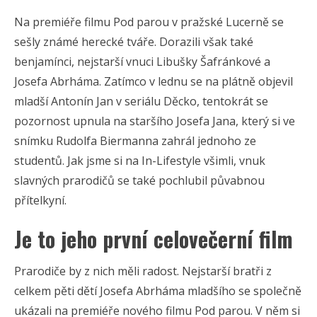
Na premiéře filmu Pod parou v pražské Lucerně se
sešly známé herecké tváře. Dorazili však také
benjamínci, nejstarší vnuci Libušky Šafránkové a
Josefa Abrháma. Zatímco v lednu se na plátně objevil
mladší Antonín Jan v seriálu Děcko, tentokrát se
pozornost upnula na staršího Josefa Jana, který si ve
snímku Rudolfa Biermanna zahrál jednoho ze
studentů. Jak jsme si na In-Lifestyle všimli, vnuk
slavných prarodičů se také pochlubil půvabnou
přítelkyní.
Je to jeho první celovečerní film
Prarodiče by z nich měli radost. Nejstarší bratři z
celkem pěti dětí Josefa Abrháma mladšího se společně
ukázali na premiéře nového filmu Pod parou. V něm si