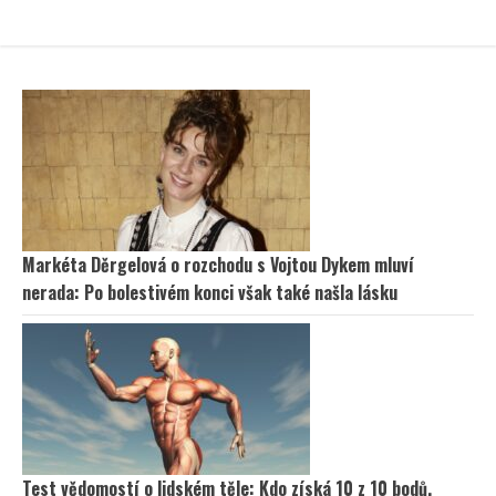
Markéta Děrgelová o rozchodu s Vojtou Dykem mluví
nerada: Po bolestivém konci však také našla lásku
Test vědomostí o lidském těle: Kdo získá 10 z 10 bodů,