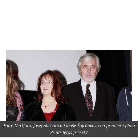
Foto: Nextfoto, Josef Abrhám a Libuše Šafránková na premiéře filmu
Přijde letos Ježíšek?