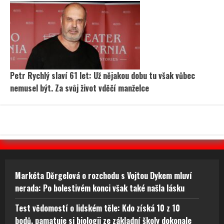
Petr Rychlý slaví 61 let: Už nějakou dobu tu však vůbec
nemusel být. Za svůj život vděčí manželce
Markéta Děrgelová o rozchodu s Vojtou Dykem mluví
nerada: Po bolestivém konci však také našla lásku
Test vědomostí o lidském těle: Kdo získá 10 z 10
bodů, pamatuje si biologii ze základní školy dokonale