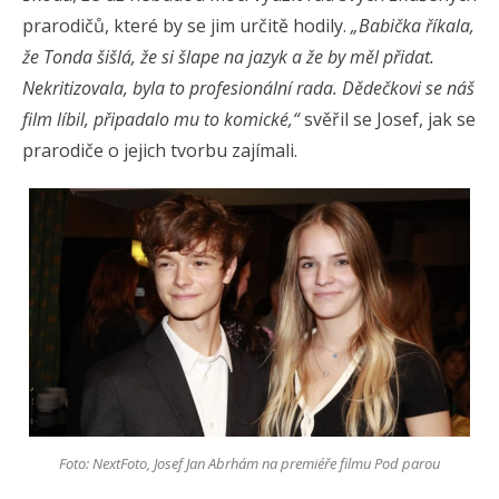
prarodičů, které by se jim určitě hodily.
„Babička říkala,
že Tonda šišlá, že si šlape na jazyk a že by měl přidat.
Nekritizovala, byla to profesionální rada. Dědečkovi se náš
film líbil, připadalo mu to komické,“
svěřil se Josef, jak se
prarodiče o jejich tvorbu zajímali.
Foto: NextFoto, Josef Jan Abrhám na premiéře filmu Pod parou