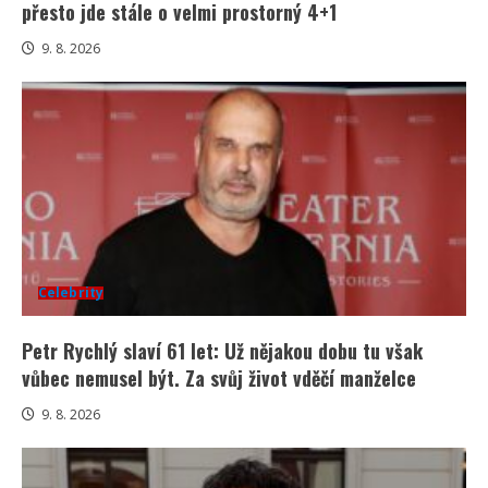
přesto jde stále o velmi prostorný 4+1
9. 8. 2026
Celebrity
Petr Rychlý slaví 61 let: Už nějakou dobu tu však
vůbec nemusel být. Za svůj život vděčí manželce
9. 8. 2026