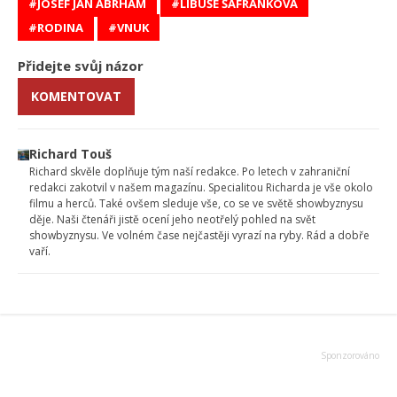
JOSEF JAN ABRHÁM
LIBUŠE ŠAFRÁNKOVÁ
RODINA
VNUK
Přidejte svůj názor
KOMENTOVAT
Richard Touš
Richard skvěle doplňuje tým naší redakce. Po letech v zahraniční
redakci zakotvil v našem magazínu. Specialitou Richarda je vše okolo
filmu a herců. Také ovšem sleduje vše, co se ve světě showbyznysu
děje. Naši čtenáři jistě ocení jeho neotřelý pohled na svět
showbyznysu. Ve volném čase nejčastěji vyrazí na ryby. Rád a dobře
vaří.