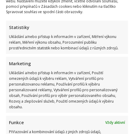
o
webu. Nastavení můžete kdykoli změnit, včetně odvolání souhlasu,
vnoučatech,
pomocí přepínačů v Zásadách cookies nebo kliknutím na tlačítko
kterých
Spravovat souhlas ve spodní části obrazovky.
se
zatím
nedočkal:
„Rozmazloval
Statistiky
bych
je,“
Ukládání a/nebo přístup k informacím v zařízení, Měření výkonu
tvrdí
reklam, Měření výkonu obsahu, Porozumění publiku
prostřednictvím statistik nebo kombinací údajů z různých zdrojů.
Marketing
Jak bydlí Petr Nárožný: Herec si užívá důchod v
Ukládání a/nebo přístup k informacím v zařízení, Použití
neobvyklém bytě s výhledem na hřbitov
omezených údajů k výběru reklam, Vytváření profilů pro
Richard Touš
26. 3. 2026
personalizovanou reklamu, Používání profilů k výběru
personalizované reklamy, Vytváření profilů pro personalizovaný
Petr Nárožný si užívá zasloužený důchod. Před
obsah, Používání profilů pro výběr personalizovaného obsahu,
ruchem velkoměsta utekl do jižních Čech. Má tu
Rozvoj a zlepšování služeb, Použití omezených údajů k výběru
krásné bydlení,...
obsahu.
Read
Více
Funkce
Vždy aktivní
more
about
Jak
Přiřazování a kombinování údajů z jiných zdrojů údajů,