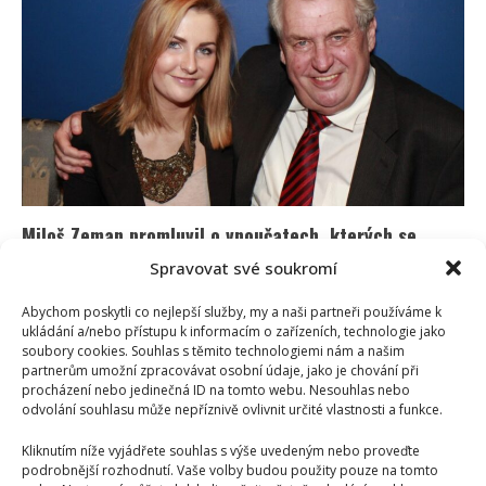
vyjádřil
k
demonstraci:
Účastníci
reagují
na
jeho
slova
o
lžích
i
respektu
Miloš Zeman promluvil o vnoučatech, kterých se
zatím nedočkal: „Rozmazloval bych je,“ tvrdí
Spravovat své soukromí
Iveta Kohoutová
26. 3. 2026
Abychom poskytli co nejlepší služby, my a naši partneři používáme k
Miloš Zeman se zatím vnoučat nedočkal. Naději má
ukládání a/nebo přístupu k informacím o zařízeních, technologie jako
soubory cookies. Souhlas s těmito technologiemi nám a našim
ještě u mladší dcery Kateřiny. Ta se však soustředí...
partnerům umožní zpracovávat osobní údaje, jako je chování při
procházení nebo jedinečná ID na tomto webu. Nesouhlas nebo
Read
Více
odvolání souhlasu může nepříznivě ovlivnit určité vlastnosti a funkce.
more
about
Miloš
Kliknutím níže vyjádřete souhlas s výše uvedeným nebo proveďte
Zeman
podrobnější rozhodnutí. Vaše volby budou použity pouze na tomto
promluvil