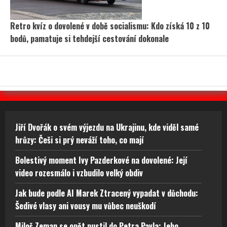
Retro kvíz o dovolené v době socialismu: Kdo získá 10 z 10
bodů, pamatuje si tehdejší cestování dokonale
Jiří Dvořák o svém výjezdu na Ukrajinu, kde viděl samé
hrůzy: Češi si prý neváží toho, co mají
Bolestivý moment Ivy Pazderkové na dovolené: Její
video rozesmálo i vzbudilo velký obdiv
Jak bude podle AI Marek Ztracený vypadat v důchodu:
Šedivé vlasy ani vousy mu vůbec neuškodí
Miloš Zeman se opět pustil do Petra Pavla: Jeho