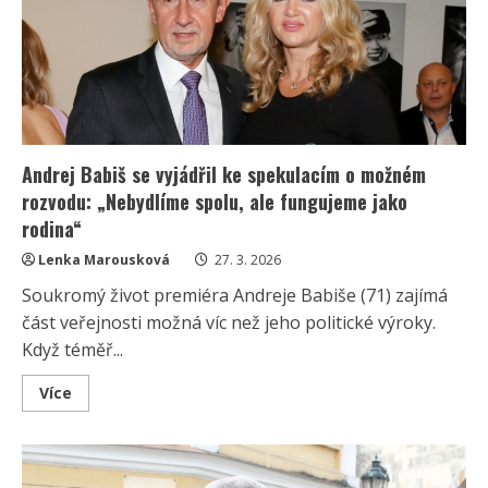
za
socialismu:
Kdo
je
pozná
podle
jediné
role,
ten
může
být
Andrej Babiš se vyjádřil ke spekulacím o možném
pyšný
rozvodu: „Nebydlíme spolu, ale fungujeme jako
rodina“
Lenka Marousková
27. 3. 2026
Soukromý život premiéra Andreje Babiše (71) zajímá
část veřejnosti možná víc než jeho politické výroky.
Když téměř...
Read
Více
more
about
Andrej
Babiš
se
vyjádřil