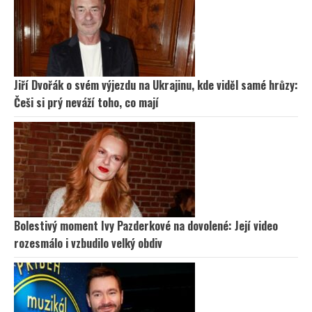
Jiří Dvořák o svém výjezdu na Ukrajinu, kde viděl samé hrůzy:
Češi si prý neváží toho, co mají
Bolestivý moment Ivy Pazderkové na dovolené: Její video
rozesmálo i vzbudilo velký obdiv