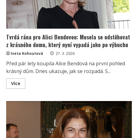
Tvrdá rána pro Alici Bendovou: Musela se odstěhovat
z krásného domu, který nyní vypadá jako po výbuchu
Iveta Kohoutová
27. 3. 2026
Před pár lety koupila Alice Bendová na první pohled
krásný dům. Dnes ukazuje, jak se rozpadá. S...
Read
Více
more
about
Tvrdá
rána
pro
Alici
Bendovou:
Musela
se
odstěhovat
z
krásného