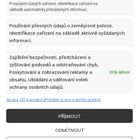
bydlí
Propojení různých zařízení, Identifikace zařízení na
Petr
základě automaticky přenášených informací.
Nárožný:
Herec
si
užívá
Používání přesných údajů o zeměpisné poloze,
důchod
v
Identifikace zařízení na základě aktivně vyžádaných
neobvyklém
informací.
bytě
s
výhledem
na
Zajištění bezpečnosti, předcházení a
hřbitov
zjišťování podvodů a odstraňování chyb,
Poskytování a zobrazování reklamy a
Vždy aktivní
Senátorka Vildumetzová to schytala za fotografii s
obsahu, Ukládání a sdělování voleb
filtry. Vypadá to, jako by se inspirovala u Schillerové
ochrany osobních údajů.
Richard Touš
26. 3. 2026
Správa 1814 prodejců
Přečtěte si více o těchto účelech
Senátorka Vildumetzová některé sledující zaujala více
svou fotografií než sdělením. Změnila se k nepoznání.
PŘÍJMOUT
Možná si vzala...
Read
Více
ODMÍTNOUT
more
about