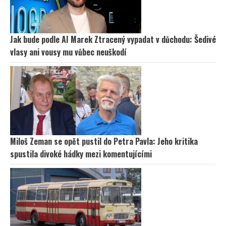
Jak bude podle AI Marek Ztracený vypadat v důchodu: Šedivé
vlasy ani vousy mu vůbec neuškodí
Miloš Zeman se opět pustil do Petra Pavla: Jeho kritika
spustila divoké hádky mezi komentujícími