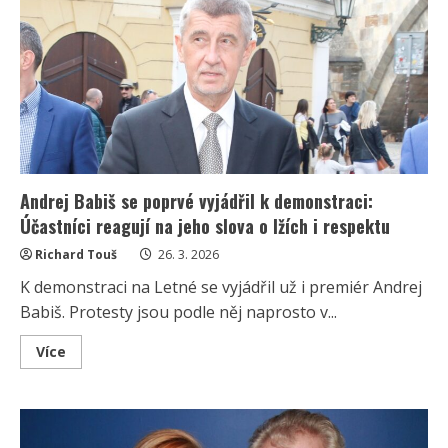
ke
spekulacím
o
možném
rozvodu:
„Nebydlíme
spolu,
ale
fungujeme
jako
rodina“
Andrej Babiš se poprvé vyjádřil k demonstraci:
Účastníci reagují na jeho slova o lžích i respektu
Richard Touš
26. 3. 2026
K demonstraci na Letné se vyjádřil už i premiér Andrej
Babiš. Protesty jsou podle něj naprosto v...
Read
Více
more
about
Andrej
Babiš
se
poprvé