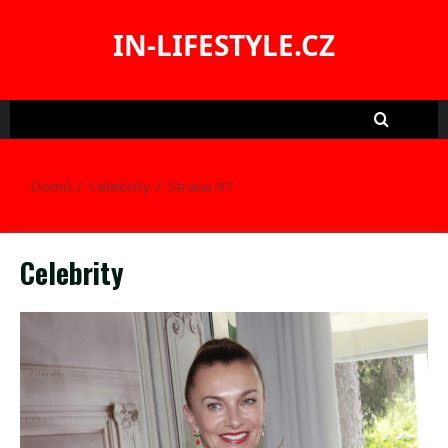
Skip
to
IN-LIFESTYLE.CZ
content
Domů
Celebrity
Strana 97
Celebrity