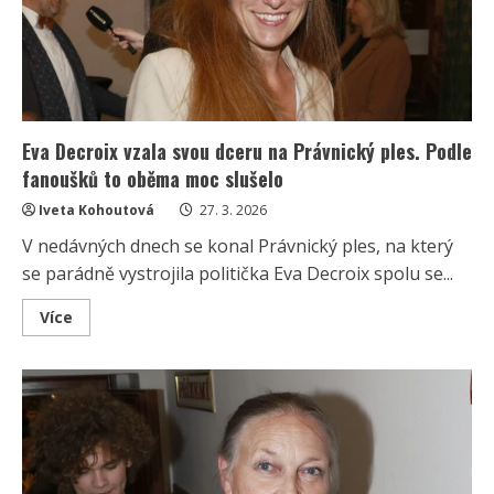
domu,
který
nyní
vypadá
jako
po
výbuchu
Eva Decroix vzala svou dceru na Právnický ples. Podle
fanoušků to oběma moc slušelo
Iveta Kohoutová
27. 3. 2026
V nedávných dnech se konal Právnický ples, na který
se parádně vystrojila politička Eva Decroix spolu se...
Read
Více
more
about
Eva
Decroix
vzala
svou
dceru
na
Právnický
ples.
Podle