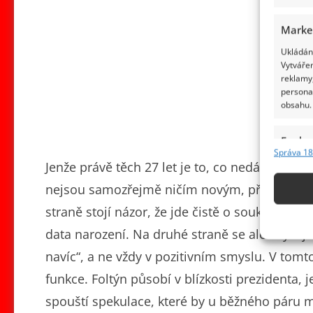
Marke
Ukládání
Vytvářen
reklamy,
persona
obsahu.
Funkc
Správa 18
Přiřazov
Jenže právě těch 27 let je to, co nedá lidem 
Identifi
nejsou samozřejmě ničím novým, přesto stále
straně stojí názor, že jde čistě o soukromou 
Použív
základ
data narození. Na druhé straně se ale ozývají 
navíc“, a ne vždy v pozitivním smyslu. V tom
Zajišt
funkce. Foltýn působí v blízkosti prezidenta, j
odstra
spouští spekulace, které by u běžného páru m
obsahu