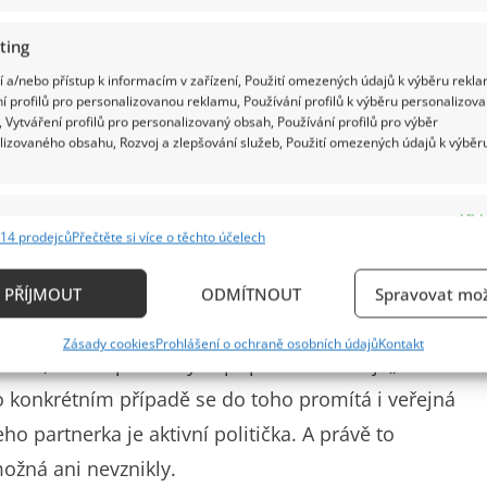
ting
 a/nebo přístup k informacím v zařízení, Použití omezených údajů k výběru rekla
í profilů pro personalizovanou reklamu, Používání profilů k výběru personalizov
 Vytváření profilů pro personalizovaný obsah, Používání profilů pro výběr
lizovaného obsahu, Rozvoj a zlepšování služeb, Použití omezených údajů k výběr
e
Vždy
14 prodejců
Přečtěte si více o těchto účelech
ání a kombinování údajů z jiných zdrojů údajů, Propojení různých zařízení,
jen tak spát. Vztahy s velkým věkovým rozdílem
kace zařízení na základě automaticky přenášených informací.
 vzbuzují pozornost, a často i předsudky. Na jedné
PŘÍJMOUT
ODMÍTNOUT
Spravovat mož
věc oněch dvou lidí. Láska si přece nevybírá podle
ání přesných údajů o zeměpisné poloze, Identifikace zařízení n
Zásady cookies
Prohlášení o ochraně osobních údajů
Kontakt
ě aktivně vyžádaných informací.
i tací, kteří v podobných případech hledají „něco
to konkrétním případě se do toho promítá i veřejná
ění bezpečnosti, předcházení a zjišťování podvodů a
eho partnerka je aktivní politička. A právě to
ňování chyb, Poskytování a zobrazování reklamy a
Vždy
ožná ani nevznikly.
, Ukládání a sdělování voleb ochrany osobních údajů.