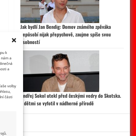
Jak bydlí Jan Bendig: Domov známého zpěváka
nepůsobí nijak přepychově, zaujme spíše svou
osobností
upu k
i nám a
edinečná
osti a
Vaše volby
uhlasu,
Ondřej Sokol utekl před českými vedry do Skotska.
ní části
S dětmi se vyfotil v nádherné přírodě
ojů.