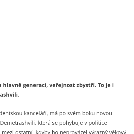
 hlavně generací, veřejnost zbystří. To je i
shvili.
zidentskou kanceláří, má po svém boku novou
Demetrashvili, která se pohybuje v politice
 mezi ostatní, kdyby ho neprovázel výrazný věkový