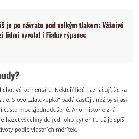
iš je po návratu pod velkým tlakem: Vášnivé
 lidmi vyvolal i Fialův rýpanec
oudy?
 lichotivé komentáře. Někteří lidé naznačují, že za
e. Slovo „zlatokopka“ padá častěji, než by si asi
í často moc zjednodušené. Ano, historie zná
Ale házet všechny do jednoho pytle? To už je spíš
životy podle vlastních měřítek.