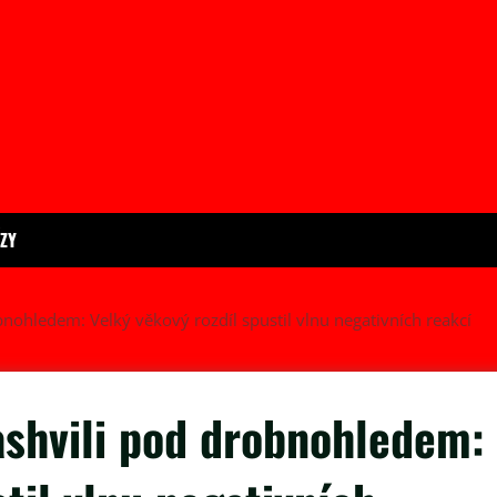
ÍZY
nohledem: Velký věkový rozdíl spustil vlnu negativních reakcí
ashvili pod drobnohledem: