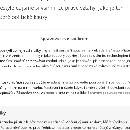
ifestyle.cz jsme si všimli, že právě vztahy, jako je ten
teré politické kauzy.
kruzích
Spravovat své soukromí
ojenských otázkách si s vámi popovídám rád,
oskytli co nejlepší služby, my a naši partneři používáme k ukládání a/nebo příst
m o zařízeních, technologie jako soubory cookies. Souhlas s těmito technologiem
nezlobte se,“
uvedl pro Super. Jeho partnerka byla
tnerům umožní zpracovávat osobní údaje, jako je chování při procházení nebo j
to webu. Nesouhlas nebo odvolání souhlasu může nepříznivě ovlivnit určité vlastn
ala, že spolu tvoří pár už několik měsíců. Dokonce
 jiskra.
„Bylo to v Senátu na konferenci na téma
 níže vyjádřete souhlas s výše uvedeným nebo proveďte podrobnější rozhodnutí. 
 to ostatní už víte,“
popsala.
žity pouze na tomto webu. Nastavení můžete kdykoli změnit, včetně odvolání so
epínačů v Zásadách cookies nebo kliknutím na tlačítko Spravovat souhlas ve spod
.
tiky
 a/nebo přístup k informacím v zařízení, Měření výkonu reklam, Měření výkonu
Porozumění publiku prostřednictvím statistik nebo kombinací údajů z různých zdr