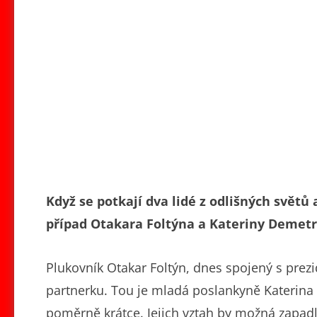
Když se potkají dva lidé z odlišných světů a
případ Otakara Foltýna a Kateriny Demetra
Plukovník Otakar Foltýn, dnes spojený s pre
partnerku. Tou je mladá poslankyně Katerina 
poměrně krátce. Jejich vztah by možná zapadl