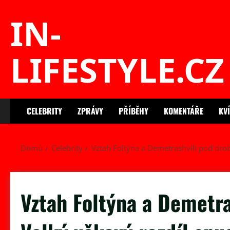
Skip
IN-
to
content
LIFESTYLE.CZ
CELEBRITY
ZPRÁVY
PŘÍBĚHY
KOMENTÁŘE
KV
Domů
Celebrity
Vztah Foltýna a Demetrashvili pod drob
Vztah Foltýna a Demetr