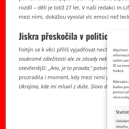
rozdíl – dělí je totiž 27 let. V naší redakci In-L
mezi nimi, dokážou vyvolat víc emocí než leck
Jiskra přeskočila v politických 
Foltýn se k věci příliš vyjadřovat nechtěl.
„O v
Abychom p
informací
soukromé záležitosti ale ze zásady nekomentuji, 
našim par
ID na tom
otevřenější:
„Ano, je to pravda,“
potvrdila a dod
funkce.
prozradila i moment, kdy mezi nimi přeskočila
Kliknutím
Ukrajina, kde mi mluvil z duše. Slovo dalo slovo a
budou pou
pomocí př
obrazovky
Statis
Ukládání
obsahu, 