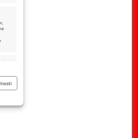
m,
ané
u
 aktivní
nosti
a
 aktivní