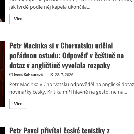
jak tvrdě podle něj kapela ukončila...
Read
Více
more
about
Oto
Klempíř
se
Petr Macinka si v Chorvatsku udělal
pustil
do
bývalých
pořádnou ostudu: Odpověď v češtině na
kamarádů
z
dotaz v angličtině vyvolala rozpaky
kapely
J.A.R.
Slova
Iveta Kohoutová
28. 7. 2026
o
brutalitě
Petr Macinka v Chorvatsku odpověděl na anglický dota
a
zklamání
novinářky česky. Kritika míří hlavně na gesto, ne na...
překvapila
fanoušky
Read
Více
more
about
Petr
Macinka
si
Petr Pavel přivítal české tenistky z
v
Chorvatsku