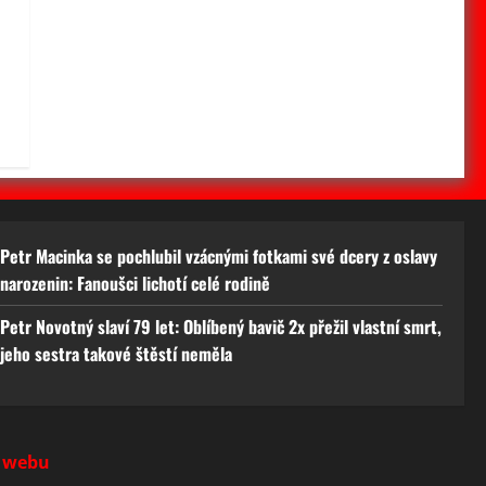
Petr Macinka se pochlubil vzácnými fotkami své dcery z oslavy
narozenin: Fanoušci lichotí celé rodině
Petr Novotný slaví 79 let: Oblíbený bavič 2x přežil vlastní smrt,
jeho sestra takové štěstí neměla
 webu