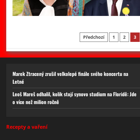
Stránkování
Předchozí
1
2
3
příspěvků
Marek Ztracený zrušil velkolepé finále svého koncertu na
Letné
Leoš Mareš odhalil, kolik stojí synovo studium na Floridě: Jde
o více než milion ročně
Recepty a vaření