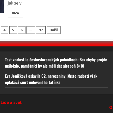
jak se v...
Read
Více
more
about
Miroslava
Němcová
4
5
6
…
97
Další
se
ostře
pustila
do
vlády:
Reakce
Havlíčka
o
uzlíčku
Test znalostí o československých pohádkách: Bez chyby projde
nenávisti
málokdo, pamětníci by ale měli dát alespoň 8/10
rozdělila
společnost
Eva Jeníčková oslavila 62. narozeniny: Místo radosti však
oplakává smrt milovaného tatínka
Lidé a svět
O