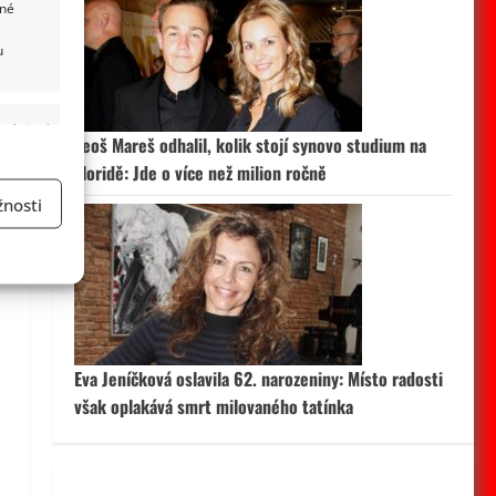
ané
u
 aktivní
Leoš Mareš odhalil, kolik stojí synovo studium na
Floridě: Jde o více než milion ročně
i
nosti
a
 aktivní
Eva Jeníčková oslavila 62. narozeniny: Místo radosti
však oplakává smrt milovaného tatínka