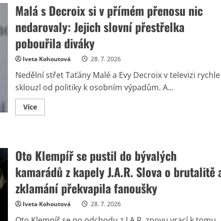
Malá s Decroix si v přímém přenosu nic
nedarovaly: Jejich slovní přestřelka
pobouřila diváky
Iveta Kohoutová
28. 7. 2026
Nedělní střet Taťány Malé a Evy Decroix v televizi rychle
sklouzl od politiky k osobním výpadům. A...
Read
Více
more
about
Malá
s
Decroix
si
Oto Klempíř se pustil do bývalých
v
přímém
kamarádů z kapely J.A.R. Slova o brutalitě 
přenosu
nic
nedarovaly:
zklamání překvapila fanoušky
Jejich
slovní
přestřelka
Iveta Kohoutová
28. 7. 2026
pobouřila
diváky
Oto Klempíř se po odchodu z J.A.R. znovu vrací k tomu,