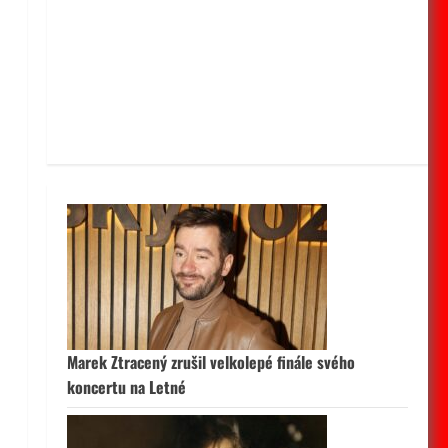
z
Marek Ztracený zrušil velkolepé finále svého
koncertu na Letné