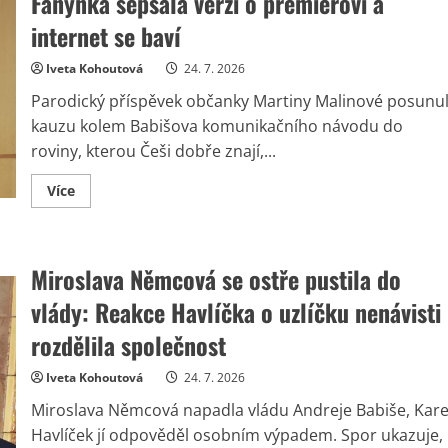
Fanynka sepsala verzi o premiérovi a
Jemné
vrstvy
internet se baví
i
techniky
zvýrazní
Iveta Kohoutová
24. 7. 2026
přednosti
a
Parodický příspěvek občanky Martiny Malinové posunu
uberou
roky
kauzu kolem Babišova komunikačního návodu do
roviny, kterou Češi dobře znají,...
Read
Více
more
about
Babišův
návod
na
Miroslava Němcová se ostře pustila do
prezidenta
má
dohru:
vlády: Reakce Havlíčka o uzlíčku nenávisti
Fanynka
sepsala
rozdělila společnost
verzi
o
premiérovi
Iveta Kohoutová
24. 7. 2026
a
internet
Miroslava Němcová napadla vládu Andreje Babiše, Kare
se
baví
Havlíček jí odpověděl osobním výpadem. Spor ukazuje,