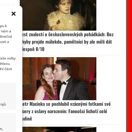
upu k
i nám a
Test znalostí o československých pohádkách: Bez
edinečná
chyby projde málokdo, pamětníci by ale měli dát
osti a
alespoň 8/10
Vaše volby
uhlasu,
ní části
Petr Macinka se pochlubil vzácnými fotkami své
ojů.
dcery z oslavy narozenin: Fanoušci lichotí celé
rodině
m,