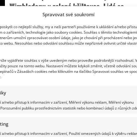
udělal
Wimbledonu v zelené kšiltovce. Lidé se
pořádnou
ostudu:
smějí jejich společné fotce
Spravovat své soukromí
Odpověď
v
češtině
Iveta Kohoutová
28. 7. 2026
oskytli co nejlepší služby, my a naši partneři používáme k ukládání a/nebo příst
na
m o zařízeních, technologie jako soubory cookies. Souhlas s těmito technologiem
dotaz
Setkání Petra Pavla s Lindou Noskovou a Karolínou
v
tnerům umožní zpracovávat osobní údaje, jako je chování při procházení nebo j
angličtině
Muchovou na Hradě přineslo víc než jen oficiální
to webu. Nesouhlas nebo odvolání souhlasu může nepříznivě ovlivnit určité vlastn
vyvolala
rozpaky
poděkování....
 níže vyjádřete souhlas s výše uvedeným nebo proveďte podrobnější rozhodnutí. 
Read
Více
žity pouze na tomto webu. Nastavení můžete kdykoli změnit, včetně odvolání so
more
epínačů v Zásadách cookies nebo kliknutím na tlačítko Spravovat souhlas ve spod
about
Petr
.
Pavel
přivítal
Z protagonistů seriálu Hospoda zůstává
české
tiky
tenistky
z
naživu už jen Jan Kanyza: Oblíbené herce
Wimbledonu
 a/nebo přístup k informacím v zařízení, Měření výkonu reklam, Měření výkonu
v
potkaly různé osudy
Porozumění publiku prostřednictvím statistik nebo kombinací údajů z různých zdr
zelené
kšiltovce.
Lidé
Iveta Kohoutová
26. 7. 2026
se
ting
smějí
Letní reprízy Hospody znovu otevřely vzpomínku na
jejich
 a/nebo přístup k informacím v zařízení, Použití omezených údajů k výběru rekla
společné