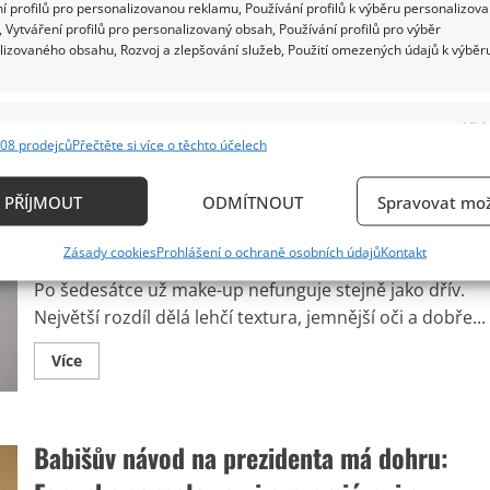
hereckou sestavu, která seriál držela pohromadě. Z
í profilů pro personalizovanou reklamu, Používání profilů k výběru personalizov
fotce
 Vytváření profilů pro personalizovaný obsah, Používání profilů pro výběr
hlavní mužské šestice...
lizovaného obsahu, Rozvoj a zlepšování služeb, Použití omezených údajů k výběr
Read
Více
more
about
Z
e
Vždy
protagonistů
08 prodejců
Přečtěte si více o těchto účelech
seriálu
ání a kombinování údajů z jiných zdrojů údajů, Propojení různých zařízení,
Hospoda
Líčení pro ženy starší 60 let: Jemné vrstvy 
zůstává
kace zařízení na základě automaticky přenášených informací.
naživu
PŘÍJMOUT
ODMÍTNOUT
Spravovat mož
techniky zvýrazní přednosti a uberou roky
už
jen
ání přesných údajů o zeměpisné poloze, Identifikace zařízení n
Jan
Zásady cookies
Prohlášení o ochraně osobních údajů
Kontakt
Iveta Kohoutová
25. 7. 2026
Kanyza:
ě aktivně požadovaných informací.
Oblíbené
Po šedesátce už make-up nefunguje stejně jako dřív.
herce
potkaly
Největší rozdíl dělá lehčí textura, jemnější oči a dobře...
různé
ění bezpečnosti, předcházení a zjišťování podvodů a
osudy
ňování chyb, Poskytování a zobrazování reklamy a
Vždy
Read
Více
more
, Ukládání a sdělování voleb ochrany osobních údajů.
about
Líčení
pro
ženy
Babišův návod na prezidenta má dohru:
starší
60
let: