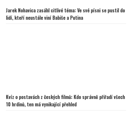
Kvíz o postavách z českých filmů: Kdo správně přiřadí všech
10 hrdinů, ten má vynikající přehled
Kristýna Leichtová se zastala kojení na veřejnosti pomocí
kontroverzní fotky: Bude prý bojovat celý týden