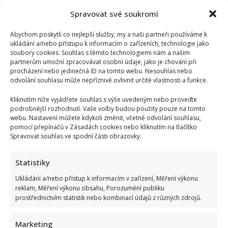
Babiš
Spravovat své soukromí
omylem
ukázal,
jaké
Abychom poskytli co nejlepší služby, my a naši partneři používáme k
dostal
instrukce:
ukládání a/nebo přístupu k informacím o zařízeních, technologie jako
Dokument
soubory cookies. Souhlas s těmito technologiemi nám a našim
„Jak
partnerům umožní zpracovávat osobní údaje, jako je chování při
komunikovat
Petra
procházení nebo jedinečná ID na tomto webu. Nesouhlas nebo
Pavla“
odvolání souhlasu může nepříznivě ovlivnit určité vlastnosti a funkce.
pobouřil
veřejnost
Kliknutím níže vyjádřete souhlas s výše uvedeným nebo proveďte
podrobnější rozhodnutí. Vaše volby budou použity pouze na tomto
webu. Nastavení můžete kdykoli změnit, včetně odvolání souhlasu,
Dobrá zpráva pro fanoušky 7 pádů Honzy Dědka:
pomocí přepínačů v Zásadách cookies nebo kliknutím na tlačítko
Spravovat souhlas ve spodní části obrazovky.
Oblíbený pořad by se měl vrátit na obrazovky
Richard Touš
20. 7. 2026
Statistiky
Po červnovém konci na Primě se kolem 7 pádů Honzy
Ukládání a/nebo přístup k informacím v zařízení, Měření výkonu
Dědka rozhostilo ticho. Jenže pořad neskončil,
reklam, Měření výkonu obsahu, Porozumění publiku
přesunul...
prostřednictvím statistik nebo kombinací údajů z různých zdrojů.
Read
Více
more
Marketing