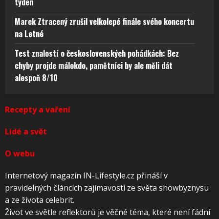
a ze života celebrit.
Život ve světle reflektorů je věčné téma, které není fádní
a nikdy se neomrzí.
Pojďte nahlédnout pod pokličku života Hollywoodských
hvězd i do soukromí českých celebrit.
Redakce
O nás
Kontakt
Všeobecné obchodní podmínky
Zásady používání cookies
Zásady cookies (EU)
Zásady cookies
Prohlášení o ochraně osobních údajů
Copyright © JJV Group, s.r.o. Web je součástí skupiny
JJV Group, která přináší webový obsah již více než 8
let.
|
JJV Group