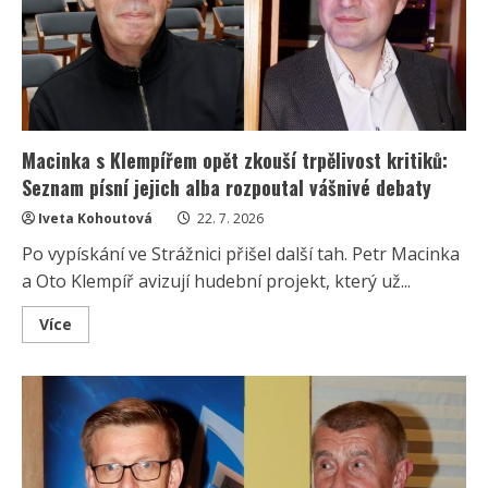
stará
videa:
Za
jízdu
rychlostí
325
km/h
to
pořádně
schytal
Macinka s Klempířem opět zkouší trpělivost kritiků:
Seznam písní jejich alba rozpoutal vášnivé debaty
Iveta Kohoutová
22. 7. 2026
Po vypískání ve Strážnici přišel další tah. Petr Macinka
a Oto Klempíř avizují hudební projekt, který už...
Read
Více
more
about
Macinka
s
Klempířem
opět
zkouší
trpělivost
kritiků:
Seznam