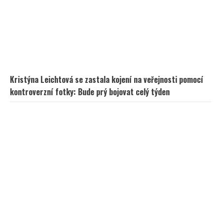
Marek Ztracený zrušil velkolepé finále svého koncertu na
Letné
Daniela Brzobohatá se pustila do Petra Macinky: Jeho
chvástání obrátila proti němu a pobavila fanoušky
Jarek Nohavica zasáhl citlivé téma: Ve své písni se
pustil do lidí, kteří neustále viní Babiše a Putina
Kvíz o postavách z českých filmů: Kdo správně přiřadí
všech 10 hrdinů, ten má vynikající přehled
Kristýna Leichtová se zastala kojení na veřejnosti