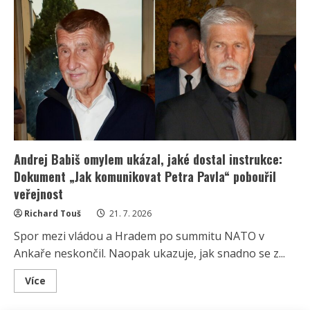
zazářila
na
Horňáckých
slavnostech:
Za
elegantní
outfit
sklidila
samé
lichotky
Andrej Babiš omylem ukázal, jaké dostal instrukce:
Dokument „Jak komunikovat Petra Pavla“ pobouřil
veřejnost
Richard Touš
21. 7. 2026
Spor mezi vládou a Hradem po summitu NATO v
Ankaře neskončil. Naopak ukazuje, jak snadno se z...
Read
Více
more
about
Andrej