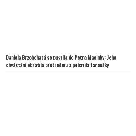
Daniela Brzobohatá se pustila do Petra Macinky: Jeho
chvástání obrátila proti němu a pobavila fanoušky
Jarek Nohavica zasáhl citlivé téma: Ve své písni se pustil do
lidí, kteří neustále viní Babiše a Putina