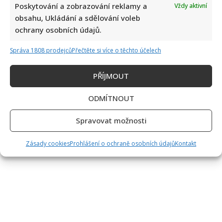
Petr
Poskytování a zobrazování reklamy a
Vždy aktivní
Stránkování
Pavel
Předchozí
1
2
3
4
5
6
7
…
se
obsahu, Ukládání a sdělování voleb
zúčastnil
97
Další
ochrany osobních údajů.
příspěvků
debaty
na
Colours
Správa 1808 prodejců
Přečtěte si více o těchto účelech
of
Ostrava:
Lidé
se
PŘÍJMOUT
hádají,
zda
politika
ODMÍTNOUT
na
festival
patří
Spravovat možnosti
Zásady cookies
Prohlášení o ochraně osobních údajů
Kontakt