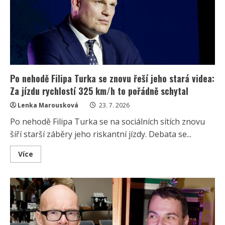
na
prezidenta:
„Omylem“
ukázal
své
instrukce
a
internet
se
baví
Po nehodě Filipa Turka se znovu řeší jeho stará videa:
Za jízdu rychlostí 325 km/h to pořádně schytal
Lenka Marousková
23. 7. 2026
Po nehodě Filipa Turka se na sociálních sítích znovu
šíří starší záběry jeho riskantní jízdy. Debata se...
Read
Více
more
about
Po
nehodě
Filipa
Turka
se
znovu
řeší
jeho