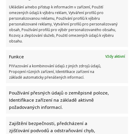
about
Dobrá
Ukládání a/nebo přístup k informacím v zařízení, Použití
zpráva
omezených údajů k výběru reklam, Vytváření profilů pro
pro
fanoušky
personalizovanou reklamu, Používání profilů k výběru
7
personalizované reklamy, Vytváření profilů pro personalizovaný
pádů
Honzy
obsah, Používání profilů pro výběr personalizovaného obsahu,
Dědka:
Rozvoj a zlepšování služeb, Použití omezených údajů k výběru
Oblíbený
obsahu.
pořad
by
se
měl
Funkce
Vždy aktivní
vrátit
na
Přiřazování a kombinování údajů z jiných zdrojů údajů,
obrazovky
Propojení různých zařízení, Identifikace zařízení na
základě automaticky přenášených informací.
Petr Pavel se zúčastnil debaty na Colours of Ostrava:
Lidé se hádají, zda politika na festival patří
Používání přesných údajů o zeměpisné poloze,
Iveta Kohoutová
20. 7. 2026
Identifikace zařízení na základě aktivně
Petr Pavel dorazil na Colours of Ostrava do
požadovaných informací.
zaplněného Gongu. Vedle politiky se mluvilo i o tom,...
Zajištění bezpečnosti, předcházení a
Read
Více
more
zjišťování podvodů a odstraňování chyb,
about