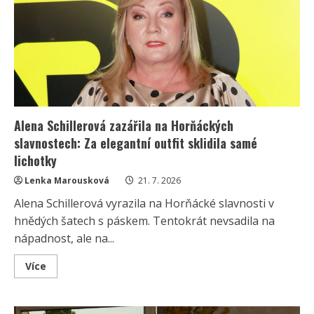
Babiše
a
jeho
„návodu
na
prezidenta“:
Že
šlo
o
doporučení
od
fanouška,
věří
Alena Schillerová zazářila na Horňáckých
málokdo
slavnostech: Za elegantní outfit sklidila samé
lichotky
Lenka Marousková
21. 7. 2026
Alena Schillerová vyrazila na Horňácké slavnosti v
hnědých šatech s páskem. Tentokrát nevsadila na
nápadnost, ale na...
Read
Více
more
about
Alena
Schillerová