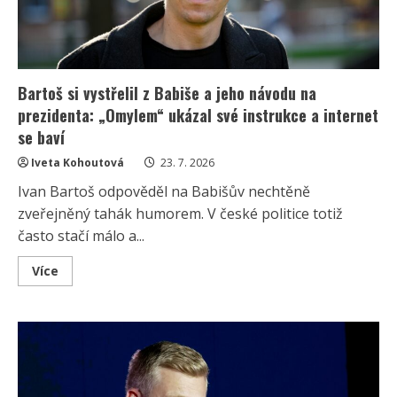
Bartoš si vystřelil z Babiše a jeho návodu na
prezidenta: „Omylem“ ukázal své instrukce a internet
se baví
Iveta Kohoutová
23. 7. 2026
Ivan Bartoš odpověděl na Babišův nechtěně
zveřejněný tahák humorem. V české politice totiž
často stačí málo a...
Read
Více
more
about
Bartoš
si
vystřelil
z
Babiše
a
jeho
návodu