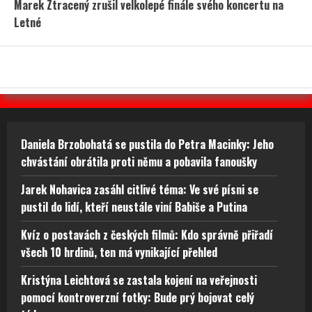
pomocí kontroverzní fotky: Bude prý bojovat celý
týden
Marek Ztracený zrušil velkolepé finále svého koncertu
na Letné
Test znalostí o československých pohádkách: Bez
chyby projde málokdo, pamětníci by ale měli dát
alespoň 8/10
Recepty a vaření
Lidé a svět
O webu
Internetový magazín IN-Lifestyle.cz přináší v
pravidelných článcích zajímavosti ze světa showbyznysu