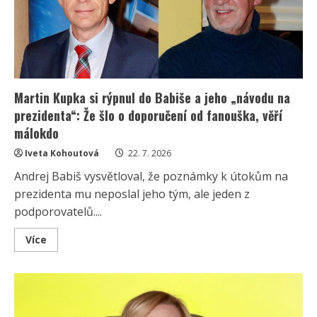
písní
jejich
alba
rozpoutal
vášnivé
debaty
Martin Kupka si rýpnul do Babiše a jeho „návodu na
prezidenta“: Že šlo o doporučení od fanouška, věří
málokdo
Iveta Kohoutová
22. 7. 2026
Andrej Babiš vysvětloval, že poznámky k útokům na
prezidenta mu neposlal jeho tým, ale jeden z
podporovatelů....
Read
Více
more
about
Martin
Kupka
si
rýpnul
do