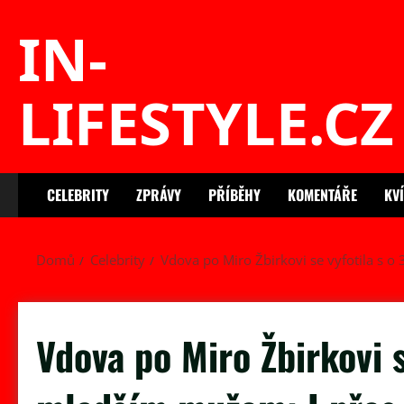
Skip
IN-
to
content
LIFESTYLE.CZ
CELEBRITY
ZPRÁVY
PŘÍBĚHY
KOMENTÁŘE
KV
Domů
Celebrity
Vdova po Miro Žbirkovi se vyfotila s o
Vdova po Miro Žbirkovi s