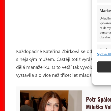
Marke
Ukládání
Vytvářen
reklamy,
persona
obsahu.
Funkc
Každopádně Kateřina Žbirková se od jeho smrt
Správa 18
Přiřazov
s nějakým mužem. Častěji totiž vyráží s kama
Identifi
dělá manažerku. O to větší tak vyvolal překvap
vystavila s o více než třicet let mladším muž
Použív
základ
Zajišt
Petr Spále
odstra
Miluška Vo
obsahu