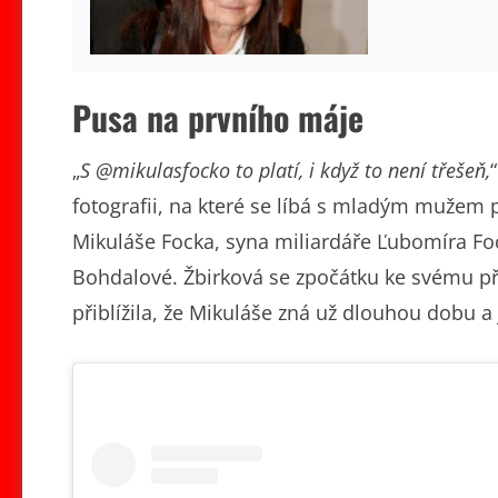
Pusa na prvního máje
„
S @mikulasfocko to platí, i když to není třešeň,
fotografii, na které se líbá s mladým mužem p
Mikuláše Focka, syna miliardáře Ľubomíra Foc
Bohdalové. Žbirková se zpočátku ke svému pří
přiblížila, že Mikuláše zná už dlouhou dobu 