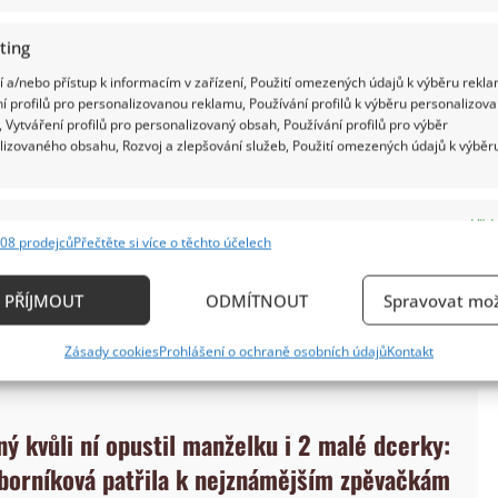
ting
 a/nebo přístup k informacím v zařízení, Použití omezených údajů k výběru rekla
í profilů pro personalizovanou reklamu, Používání profilů k výběru personalizov
 Vytváření profilů pro personalizovaný obsah, Používání profilů pro výběr
lizovaného obsahu, Rozvoj a zlepšování služeb, Použití omezených údajů k výběr
e
Vždy
i nechala ve společnosti jen výjimečně vidět
08 prodejců
Přečtěte si více o těchto účelech
ání a kombinování údajů z jiných zdrojů údajů, Propojení různých zařízení,
rádkami nebo s Lenny Filipovou, které Žbirková
kace zařízení na základě automaticky přenášených informací.
ení její příspěvek na sociálních sítích, kde se
PŘÍJMOUT
ODMÍTNOUT
Spravovat mož
em.
ání přesných údajů o zeměpisné poloze, Identifikace zařízení n
Zásady cookies
Prohlášení o ochraně osobních údajů
Kontakt
ě aktivně požadovaných informací.
ění bezpečnosti, předcházení a zjišťování podvodů a
ný kvůli ní opustil manželku i 2 malé dcerky:
ňování chyb, Poskytování a zobrazování reklamy a
Vždy
borníková patřila k nejznámějším zpěvačkám
, Ukládání a sdělování voleb ochrany osobních údajů.