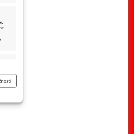
m,
ané
u
 aktivní
nosti
a
 aktivní