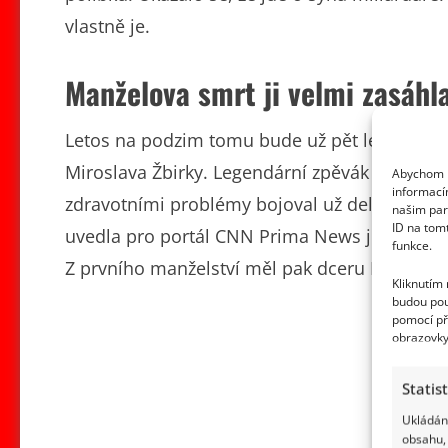
vlastně je.
Manželova smrt ji velmi zasáhl
Letos na podzim tomu bude už pět let, co Kat
Miroslava Žbirky. Legendární zpěvák písní, jak
Abychom p
informací
zdravotními problémy bojoval už delší čas, na
našim par
ID na tom
uvedla pro portál CNN Prima News jeho žena. 
funkce.
Z prvního manželství měl pak dceru Denisu, k
Kliknutím
budou pou
pomocí př
obrazovky
Statis
Ukládání
obsahu, 