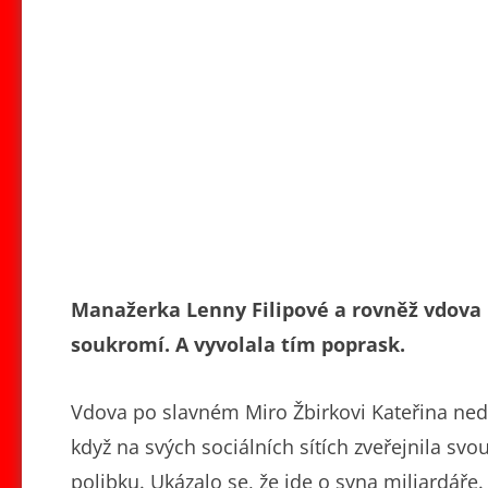
Manažerka Lenny Filipové a rovněž vdova 
soukromí. A vyvolala tím poprask.
Vdova po slavném Miro Žbirkovi Kateřina ne
když na svých sociálních sítích zveřejnila s
polibku. Ukázalo se, že jde o syna miliardáře.