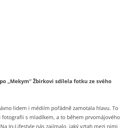
po „Mekym“ Žbirkovi sdílela fotku ze svého
dávno lidem i médiím pořádně zamotala hlavu. To
vou fotografii s mladíkem, a to během prvomájového
 Na In-Lifestyle nás zajímalo, jaký vztah mezi nimi