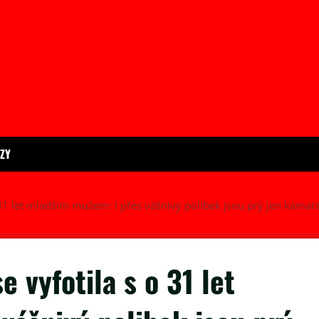
ÍZY
 31 let mladším mužem: I přes vášnivý polibek jsou prý jen kamar
e vyfotila s o 31 let