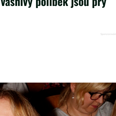
vášnivý polibek jsou prý