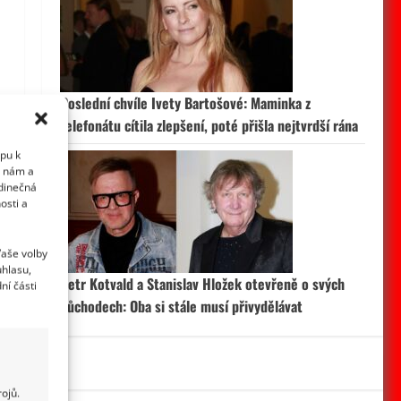
Poslední chvíle Ivety Bartošové: Maminka z
telefonátu cítila zlepšení, poté přišla nejtvrdší rána
upu k
i nám a
edinečná
osti a
Vaše volby
uhlasu,
Petr Kotvald a Stanislav Hložek otevřeně o svých
ní části
důchodech: Oba si stále musí přivydělávat
ojů.