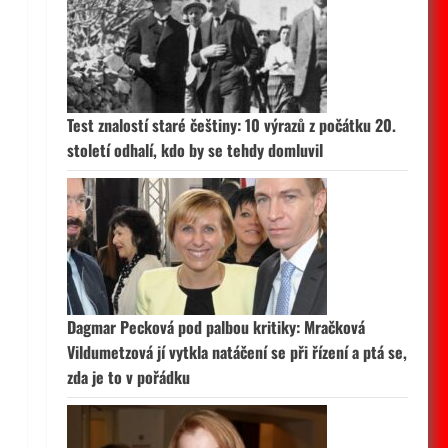
Test znalostí staré češtiny: 10 výrazů z počátku 20.
století odhalí, kdo by se tehdy domluvil
Dagmar Pecková pod palbou kritiky: Mračková
Vildumetzová jí vytkla natáčení se při řízení a ptá se,
zda je to v pořádku