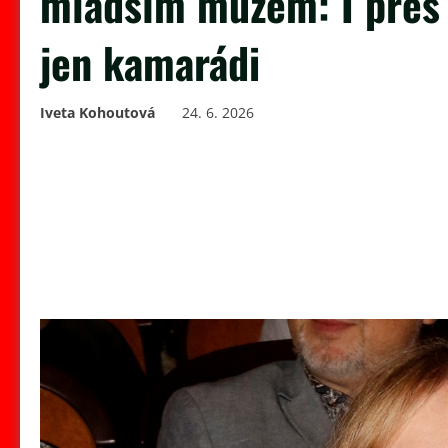
mladším mužem: I přes 
jen kamarádi
Iveta Kohoutová
24. 6. 2026