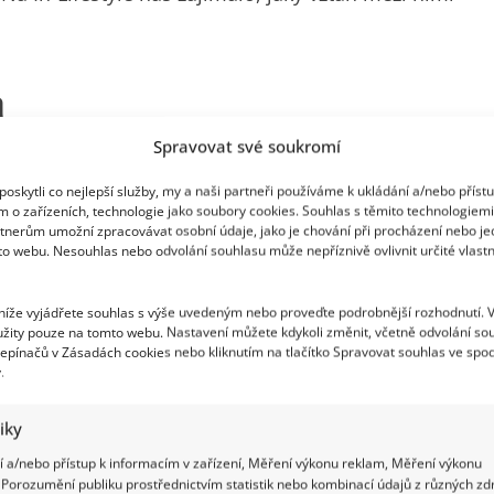
a
Spravovat své soukromí
eřinu Žbirkovou zasáhla smrt jejího manžela
o je Čo bolí to prebolí nebo Atlantida, se
oskytli co nejlepší služby, my a naši partneři používáme k ukládání a/nebo příst
m o zařízeních, technologie jako soubory cookies. Souhlas s těmito technologiem
konec ho ale dostihly opakované zápaly plic, jak
tnerům umožní zpracovávat osobní údaje, jako je chování při procházení nebo j
to webu. Nesouhlas nebo odvolání souhlasu může nepříznivě ovlivnit určité vlastn
S Kateřinou měl Žbirka dvě děti – Lindu a Davida.
terá ze svého otce stihla udělat dědečka.
 níže vyjádřete souhlas s výše uvedeným nebo proveďte podrobnější rozhodnutí. 
žity pouze na tomto webu. Nastavení můžete kdykoli změnit, včetně odvolání so
epínačů v Zásadách cookies nebo kliknutím na tlačítko Spravovat souhlas ve spod
.
tiky
 a/nebo přístup k informacím v zařízení, Měření výkonu reklam, Měření výkonu
Porozumění publiku prostřednictvím statistik nebo kombinací údajů z různých zdr