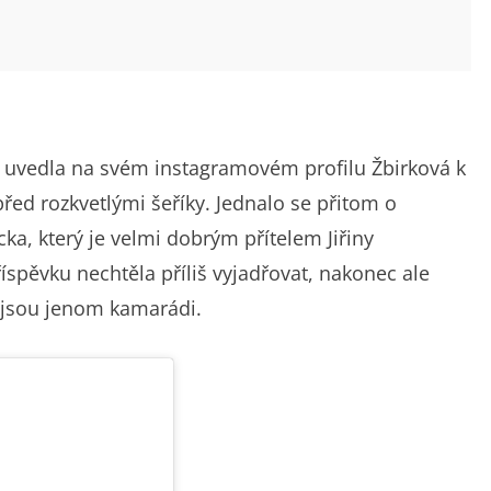
“ uvedla na svém instagramovém profilu Žbirková k
řed rozkvetlými šeříky. Jednalo se přitom o
ka, který je velmi dobrým přítelem Jiřiny
spěvku nechtěla příliš vyjadřovat, nakonec ale
a jsou jenom kamarádi.