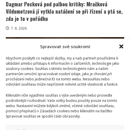
Dagmar Pecková pod palbou kritiky: Mračková
Vildumetzová jí vytkla natáčení se při řízení a ptá se,
zda je to v pořádku
7. 8. 2026
Spravovat své soukromí
Abychom poskytli co nejlepší služby, my a naši partneři používáme k
ukládání a/nebo přístupu k informacím o zařízeních, technologie jako
soubory cookies. Souhlas s těmito technologiemi nám a našim
partnerům umožní zpracovávat osobní údaje, jako je chování při
procházení nebo jedinečná ID na tomto webu. Nesouhlas nebo
odvolání souhlasu může nepříznivě ovlivnit určité vlastnosti a funkce.
Kliknutím níže vyjádřete souhlas s výše uvedeným nebo proveďte
Celebrity
podrobnější rozhodnutí. Vaše volby budou použity pouze na tomto
webu. Nastavení můžete kdykoli změnit, včetně odvolání souhlasu,
pomocí přepínačů v Zásadách cookies nebo kliknutím na tlačítko
Poslední chvíle Ivety Bartošové: Maminka z
Spravovat souhlas ve spodní části obrazovky.
telefonátu cítila zlepšení, poté přišla nejtvrdší rána
7. 8. 2026