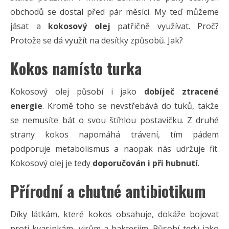
obchodů se dostal před pár měsíci. My teď můžeme
jásat a
kokosový olej
patřičně využívat. Proč?
Protože se dá využít na desítky způsobů. Jak?
Kokos namísto turka
Kokosový olej působí i jako
dobíječ ztracené
energie
. Kromě toho se nevstřebává do tuků, takže
se nemusíte bát o svou štíhlou postavičku. Z druhé
strany kokos napomáhá trávení, tím pádem
podporuje metabolismus a naopak nás udržuje fit.
Kokosový olej je tedy
doporučován i při hubnutí
.
Přírodní a chutné antibiotikum
Díky látkám, které kokos obsahuje, dokáže bojovat
proti kvasinkám, virům a bakteriím. Působí tedy jako