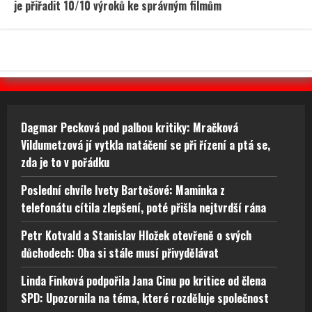
je přiřadit 10/10 výroků ke správným filmům
Dagmar Pecková pod palbou kritiky: Mračková
Vildumetzová jí vytkla natáčení se při řízení a ptá se,
zda je to v pořádku
Poslední chvíle Ivety Bartošové: Maminka z
telefonátu cítila zlepšení, poté přišla nejtvrdší rána
Petr Kotvald a Stanislav Hložek otevřeně o svých
důchodech: Oba si stále musí přivydělávat
Linda Finková podpořila Jana Cinu po kritice od člena
SPD: Upozornila na téma, které rozděluje společnost