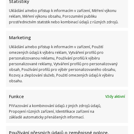
Statistiky
Ukládání a/nebo přístup k informacím v zařízení, Měření výkonu
reklam, Měření výkonu obsahu, Porozumění publiku
prostřednictvím statistik nebo kombinací údajů z různých zdrojů.
Marketing
Ukládání a/nebo přístup k informacím v zařízení, Použití
omezených údajů k výběru reklam, Vytváření profilů pro
personalizovanou reklamu, Používání profilů k výběru
personalizované reklamy, Vytváření profilů pro personalizovaný
Celebrity
obsah, Používání profilů pro výběr personalizovaného obsahu,
Rozvoj a zlepšování služeb, Použití omezených údajů k výběru
obsahu.
Petr Kotvald a Stanislav Hložek otevřeně o svých
důchodech: Oba si stále musí přivydělávat
Funkce
Vždy aktivní
7. 8. 2026
Přiřazování a kombinování údajů z jiných zdrojů údajů,
Propojení různých zařízení, Identifikace zařízení na
základě automaticky přenášených informací.
Používání přesných údajů o zeměpisné poloze,