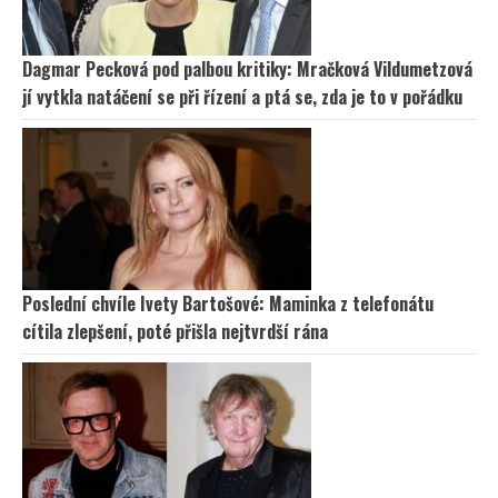
Dagmar Pecková pod palbou kritiky: Mračková Vildumetzová
jí vytkla natáčení se při řízení a ptá se, zda je to v pořádku
Poslední chvíle Ivety Bartošové: Maminka z telefonátu
cítila zlepšení, poté přišla nejtvrdší rána