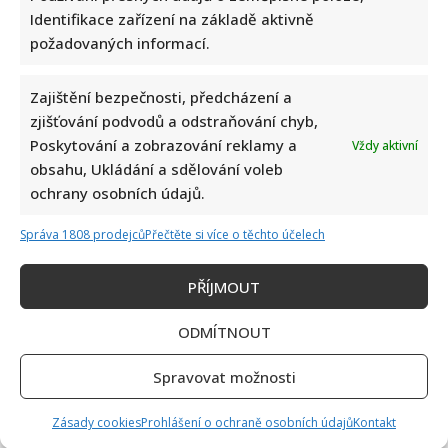
Identifikace zařízení na základě aktivně
požadovaných informací.
Zajištění bezpečnosti, předcházení a
Celebrity
zjišťování podvodů a odstraňování chyb,
Poskytování a zobrazování reklamy a
Vždy aktivní
Linda Finková podpořila Jana Cinu po kritice od člena
obsahu, Ukládání a sdělování voleb
SPD: Upozornila na téma, které rozděluje společnost
ochrany osobních údajů.
7. 8. 2026
Správa 1808 prodejců
Přečtěte si více o těchto účelech
PŘÍJMOUT
ODMÍTNOUT
Spravovat možnosti
Zásady cookies
Prohlášení o ochraně osobních údajů
Kontakt
Celebrity