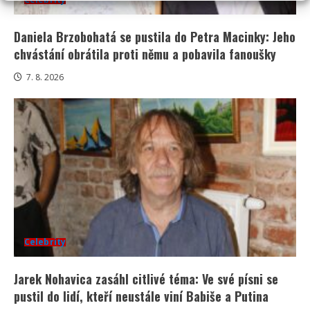
Daniela Brzobohatá se pustila do Petra Macinky: Jeho
chvástání obrátila proti němu a pobavila fanoušky
7. 8. 2026
Celebrity
Jarek Nohavica zasáhl citlivé téma: Ve své písni se
pustil do lidí, kteří neustále viní Babiše a Putina