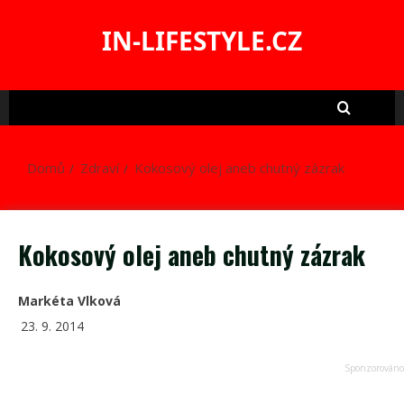
Skip
to
IN-LIFESTYLE.CZ
content
Domů
Zdraví
Kokosový olej aneb chutný zázrak
Kokosový olej aneb chutný zázrak
Markéta Vlková
23. 9. 2014