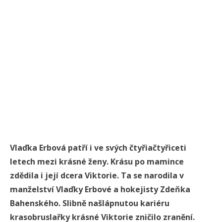
Vlaďka Erbová patří i ve svých čtyřiačtyřiceti
letech mezi krásné ženy. Krásu po mamince
zdědila i její dcera Viktorie. Ta se narodila v
manželství Vlaďky Erbové a hokejisty Zdeňka
Bahenského. Slibně našlápnutou kariéru
krasobruslařky krásné Viktorie zničilo zranění.