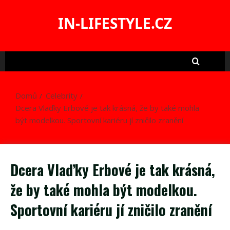
Skip
to
IN-LIFESTYLE.CZ
content
Domů
Celebrity
Dcera Vlaďky Erbové je tak krásná, že by také mohla
být modelkou. Sportovní kariéru jí zničilo zranění
Dcera Vlaďky Erbové je tak krásná,
že by také mohla být modelkou.
Sportovní kariéru jí zničilo zranění