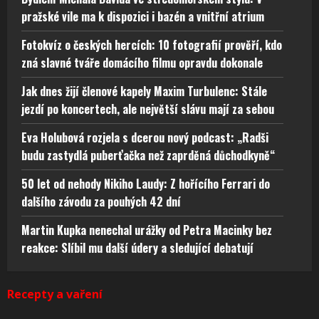
pražské vile ma k dispozici i bazén a vnitřní atrium
Fotokvíz o českých hercích: 10 fotografií prověří, kdo
zná slavné tváře domácího filmu opravdu dokonale
Jak dnes žijí členové kapely Maxim Turbulenc: Stále
jezdí po koncertech, ale největší slávu mají za sebou
Eva Holubová rozjela s dcerou nový podcast: „Radši
budu zastydlá puberťačka než zaprděná důchodkyně“
50 let od nehody Nikiho Laudy: Z hořícího Ferrari do
dalšího závodu za pouhých 42 dní
Martin Kupka nenechal urážky od Petra Macinky bez
reakce: Slíbil mu další údery a sledující debatují
Recepty a vaření