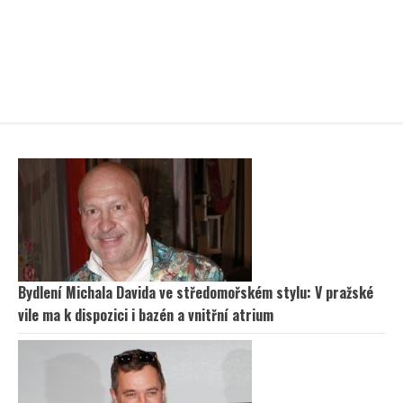
Bydlení Michala Davida ve středomořském stylu: V pražské
vile ma k dispozici i bazén a vnitřní atrium