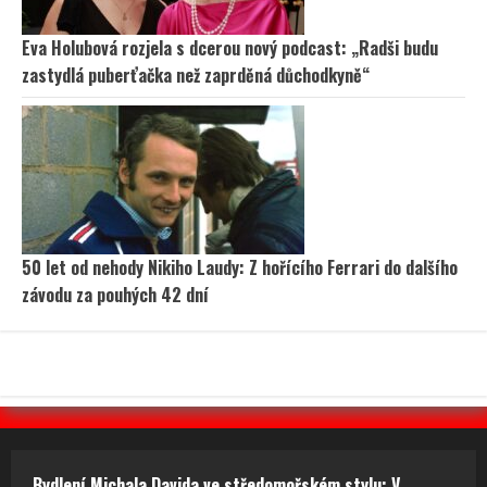
Eva Holubová rozjela s dcerou nový podcast: „Radši budu
zastydlá puberťačka než zaprděná důchodkyně“
50 let od nehody Nikiho Laudy: Z hořícího Ferrari do dalšího
závodu za pouhých 42 dní
Bydlení Michala Davida ve středomořském stylu: V