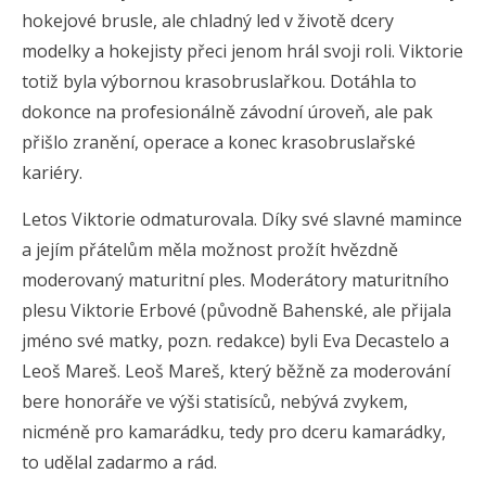
hokejové brusle, ale chladný led v životě dcery
modelky a hokejisty přeci jenom hrál svoji roli. Viktorie
totiž byla výbornou krasobruslařkou. Dotáhla to
dokonce na profesionálně závodní úroveň, ale pak
přišlo zranění, operace a konec krasobruslařské
kariéry.
Letos Viktorie odmaturovala. Díky své slavné mamince
a jejím přátelům měla možnost prožít hvězdně
moderovaný maturitní ples. Moderátory maturitního
plesu Viktorie Erbové (původně Bahenské, ale přijala
jméno své matky, pozn. redakce) byli Eva Decastelo a
Leoš Mareš. Leoš Mareš, který běžně za moderování
bere honoráře ve výši statisíců, nebývá zvykem,
nicméně pro kamarádku, tedy pro dceru kamarádky,
to udělal zadarmo a rád.