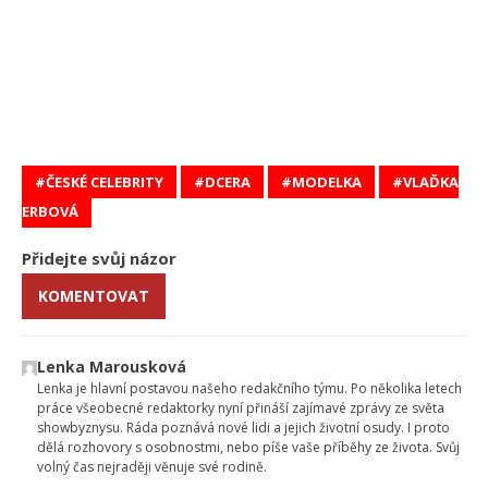
ČESKÉ CELEBRITY
DCERA
MODELKA
VLAĎKA
ERBOVÁ
Přidejte svůj názor
KOMENTOVAT
Lenka Marousková
Lenka je hlavní postavou našeho redakčního týmu. Po několika letech
práce všeobecné redaktorky nyní přináší zajímavé zprávy ze světa
showbyznysu. Ráda poznává nové lidi a jejich životní osudy. I proto
dělá rozhovory s osobnostmi, nebo píše vaše příběhy ze života. Svůj
volný čas nejraději věnuje své rodině.