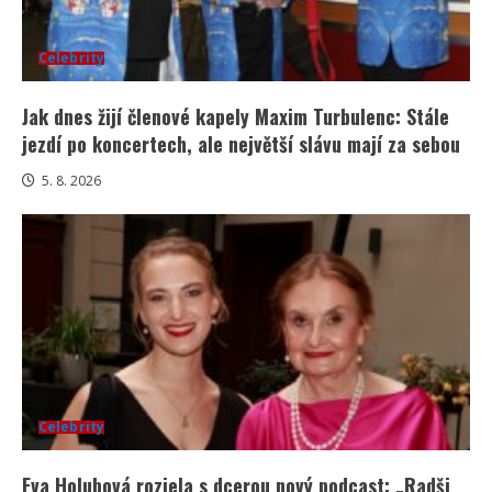
Celebrity
Jak dnes žijí členové kapely Maxim Turbulenc: Stále
jezdí po koncertech, ale největší slávu mají za sebou
5. 8. 2026
Celebrity
Eva Holubová rozjela s dcerou nový podcast: „Radši