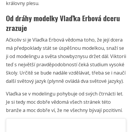
královny plesu.
Od dráhy modelky Vlaďka Erbová dceru
zrazuje
Ačkoliv si je Vlaďka Erbová vědoma toho, že její dcera
má předpoklady stát se úspěšnou modelkou, snaží se
ji od modelingu a světa showbyznysu držet dál. Viktorii
teď s největší pravděpodobností čeká studium vysoké
školy. Určitě se bude nadále vzdělávat, třeba se i naučí
další světový jazyk (plynně ovládá dva světové jazyky).
Vlaďka se v modelingu pohybuje od svých čtrnácti let.
Je si tedy moc dobře vědomá všech stránek této
branže a moc dobře ví, že ne všechny bývají pozitivní.