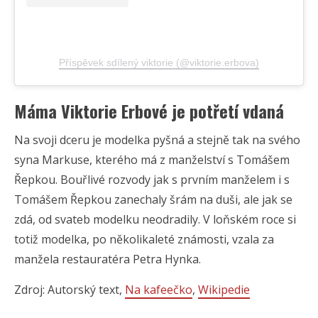
Příspěvek sdílený viktorie (@viktorie.erbova)
Máma Viktorie Erbové je potřetí vdaná
Na svoji dceru je modelka pyšná a stejně tak na svého
syna Markuse, kterého má z manželství s Tomášem
Řepkou. Bouřlivé rozvody jak s prvním manželem i s
Tomášem Řepkou zanechaly šrám na duši, ale jak se
zdá, od svateb modelku neodradily. V loňském roce si
totiž modelka, po několikaleté známosti, vzala za
manžela restauratéra Petra Hynka.
Zdroj: Autorský text,
Na kafeečko
,
Wikipedie