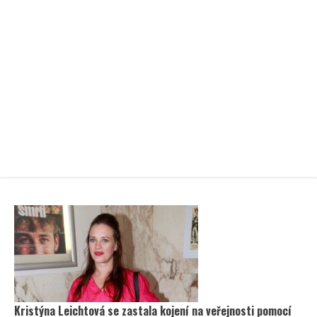
Kristýna Leichtová se zastala kojení na veřejnosti pomocí