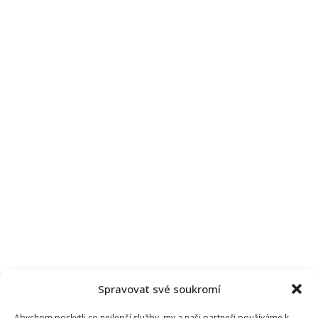
Spravovat své soukromí
Abychom poskytli co nejlepší služby, my a naši partneři používáme k