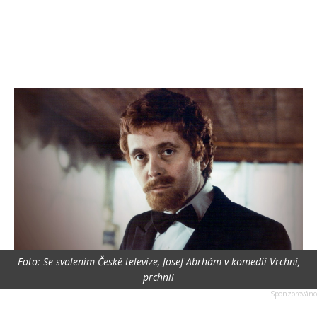
Foto: Se svolením České televize, Josef Abrhám v komedii Vrchní,
prchni!