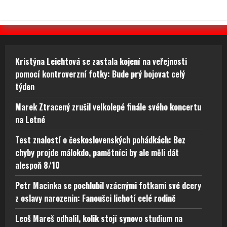
Kristýna Leichtová se zastala kojení na veřejnosti
pomocí kontroverzní fotky: Bude prý bojovat celý
týden
Marek Ztracený zrušil velkolepé finále svého koncertu
na Letné
Test znalostí o československých pohádkách: Bez
chyby projde málokdo, pamětníci by ale měli dát
alespoň 8/10
Petr Macinka se pochlubil vzácnými fotkami své dcery
z oslavy narozenin: Fanoušci lichotí celé rodině
Leoš Mareš odhalil, kolik stojí synovo studium na