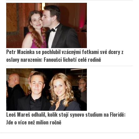
Petr Macinka se pochlubil vzácnými fotkami své dcery z
oslavy narozenin: Fanoušci lichotí celé rodině
Leoš Mareš odhalil, kolik stojí synovo studium na Floridě:
Jde o více než milion ročně