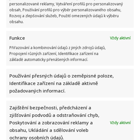
personalizované reklamy, Vytváření profilů pro personalizovaný
obsah, Používání profilů pro výběr personalizovaného obsahu,
Rozvoj a zlepšování služeb, Použití omezených údajů k výběru
obsahu.
Funkce
Vždy aktivní
Přiřazování a kombinování údajů z jiných zdrojů údajů,
Propojení různých zařízení, Identifikace zařízení na
základě automaticky přenášených informací.
Napsat komentář
Vaše e-mailová adresa nebude zveřejněna.
Používání přesných údajů o zeměpisné poloze,
Vyžadované informace jsou označeny
*
Identifikace zařízení na základě aktivně
požadovaných informací.
Komentář
*
Zajištění bezpečnosti, předcházení a
zjišťování podvodů a odstraňování chyb,
Poskytování a zobrazování reklamy a
Vždy aktivní
obsahu, Ukládání a sdělování voleb
ochrany osobních údajů.