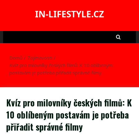
Skip
to
IN-LIFESTYLE.CZ
content
Domů
Zajímavosti
Kvíz pro milovníky českých filmů: K 10 oblíbeným
postavám je potřeba přiřadit správné filmy
Kvíz pro milovníky českých filmů: K
10 oblíbeným postavám je potřeba
přiřadit správné filmy