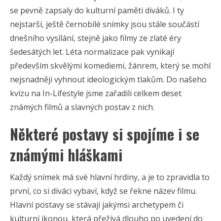
se pevně zapsaly do kulturní paměti diváků. I ty
nejstarší, ještě černobílé snímky jsou stále součástí
dnešního vysílání, stejně jako filmy ze zlaté éry
šedesátých let. Léta normalizace pak vynikají
především skvělými komediemi, žánrem, který se mohl
nejsnadněji vyhnout ideologickým tlakům. Do našeho
kvízu na In-Lifestyle jsme zařadili celkem deset
známých filmů a slavných postav z nich.
Některé postavy si spojíme i se
známými hláškami
Každý snímek má své hlavní hrdiny, a je to zpravidla to
první, co si diváci vybaví, když se řekne název filmu.
Hlavní postavy se stávají jakýmsi archetypem či
kulturní ikonou, která přežívá dlouho po uvedení do