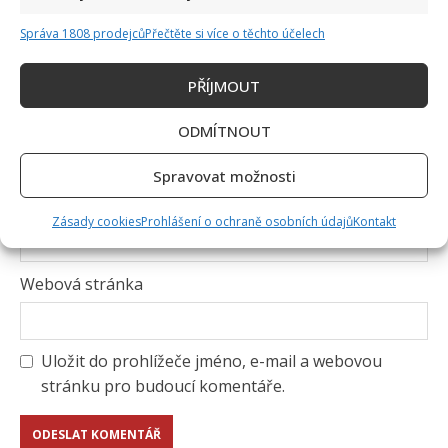
Správa 1808 prodejců
Přečtěte si více o těchto účelech
PŘÍJMOUT
Jméno
*
ODMÍTNOUT
Spravovat možnosti
E-mail
*
Zásady cookies
Prohlášení o ochraně osobních údajů
Kontakt
Webová stránka
Uložit do prohlížeče jméno, e-mail a webovou
stránku pro budoucí komentáře.