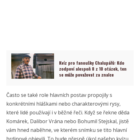
Kvíz pro fanoušky Chalupářů: Kdo
zodpoví alespoň 8 z 10 otázek, ten
se může považovat za znalce
Často se také role hlavních postav propojily s
konkrétními hláškami nebo charakterovými rysy,
které lidé používají i v běžné řeči. Když se řekne děda
Komárek, Dalibor Vrána nebo Bohumil Stejskal, jistě
vám hned naběhne, ve kterém snímku se tito hlavní
hrdinové objevili. To bude přesně úkol našeho kvízu.