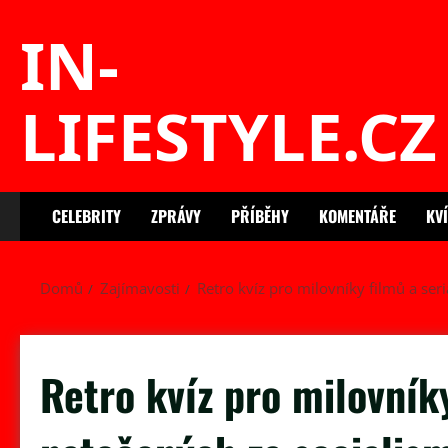
Skip
IN-
to
content
LIFESTYLE.CZ
CELEBRITY
ZPRÁVY
PŘÍBĚHY
KOMENTÁŘE
KV
Domů
Zajímavosti
Retro kvíz pro milovníky filmů a ser
Retro kvíz pro milovníky