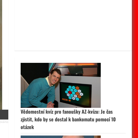
Vědomostní kvíz pro fanoušky AZ-kvízu: Je čas
zjistit, kdo by se dostal k bankomatu pomocí 10
otázek