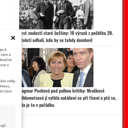
Test znalostí staré češtiny: 10 výrazů z počátku 20.
století odhalí, kdo by se tehdy domluvil
upu k
i nám a
edinečná
osti a
Vaše volby
uhlasu,
Dagmar Pecková pod palbou kritiky: Mračková
ní části
Vildumetzová jí vytkla natáčení se při řízení a ptá se,
zda je to v pořádku
ojů.