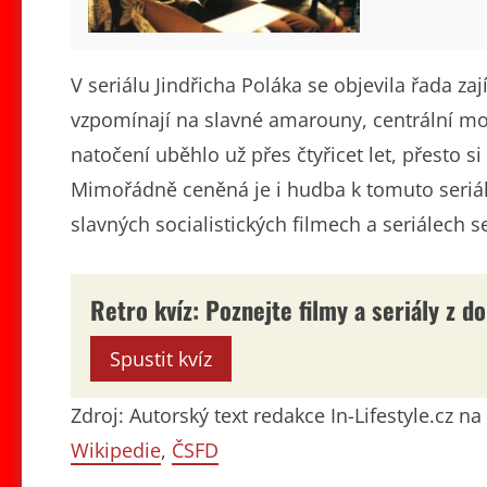
V seriálu Jindřicha Poláka se objevila řada z
vzpomínají na slavné amarouny, centrální mo
natočení uběhlo už přes čtyřicet let, přesto 
Mimořádně ceněná je i hudba k tomuto seriálu. 
slavných socialistických filmech a seriálech 
Retro kvíz: Poznejte filmy a seriály z do
Spustit kvíz
Zdroj: Autorský text redakce In-Lifestyle.cz 
Wikipedie
,
ČSFD