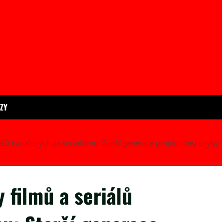
ÍZY
iálů natočených za socialismu: Starší generace projdou bez chyby
 filmů a seriálů