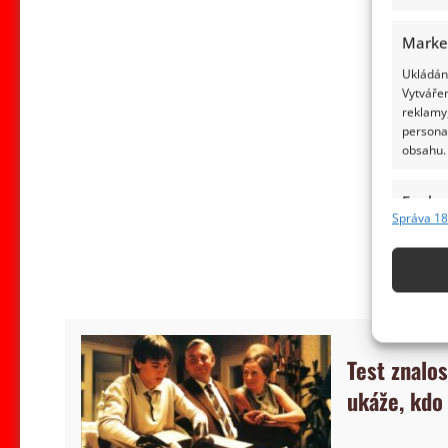
Marke
Ukládání
Vytvářen
reklamy,
persona
obsahu.
Funkc
Správa 18
Přiřazov
Identifi
Použív
základ
Test znalo
Zajišt
ukáže, kdo
odstra
obsahu