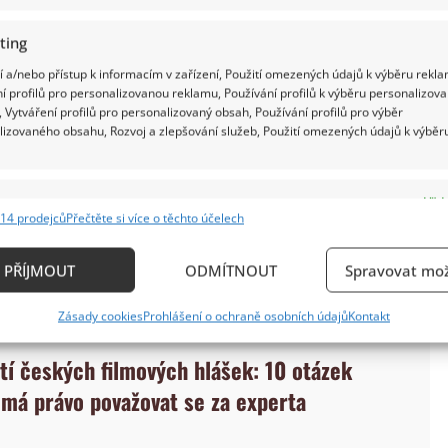
ting
 a/nebo přístup k informacím v zařízení, Použití omezených údajů k výběru rekla
í profilů pro personalizovanou reklamu, Používání profilů k výběru personalizov
 Vytváření profilů pro personalizovaný obsah, Používání profilů pro výběr
lizovaného obsahu, Rozvoj a zlepšování služeb, Použití omezených údajů k výběr
e
Vždy
14 prodejců
Přečtěte si více o těchto účelech
ání a kombinování údajů z jiných zdrojů údajů, Propojení různých zařízení,
kace zařízení na základě automaticky přenášených informací.
PŘÍJMOUT
ODMÍTNOUT
Spravovat mož
ání přesných údajů o zeměpisné poloze, Identifikace zařízení n
Zásady cookies
Prohlášení o ochraně osobních údajů
Kontakt
ě aktivně vyžádaných informací.
stí českých filmových hlášek: 10 otázek
ění bezpečnosti, předcházení a zjišťování podvodů a
 má právo považovat se za experta
ňování chyb, Poskytování a zobrazování reklamy a
Vždy
, Ukládání a sdělování voleb ochrany osobních údajů.