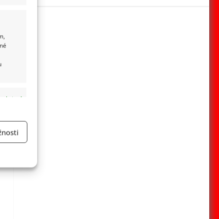
m,
ané
u
 aktivní
nosti
a
 aktivní