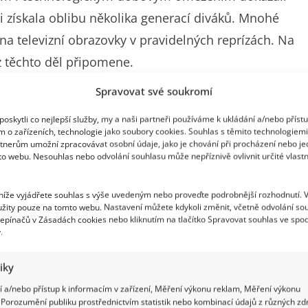
á si získala oblibu několika generací diváků. Mnohé
na televizní obrazovky v pravidelných reprízách. Na
á z těchto děl připomene.
Spravovat své soukromí
ácké hodnocení
oskytli co nejlepší služby, my a naši partneři používáme k ukládání a/nebo příst
m o zařízeních, technologie jako soubory cookies. Souhlas s těmito technologiem
Vesničko má středisková, Na samotě u lesa,
tnerům umožní zpracovávat osobní údaje, jako je chování při procházení nebo j
to webu. Nesouhlas nebo odvolání souhlasu může nepříznivě ovlivnit určité vlastn
nice na kraji města, Arabela či Návštěvníci. Právě
vedla v roce 1983, patří k nadčasovým seriálům.
 níže vyjádřete souhlas s výše uvedeným nebo proveďte podrobnější rozhodnutí. 
á podívaná. Děj se odehrává ve vzdálené
žity pouze na tomto webu. Nastavení můžete kdykoli změnit, včetně odvolání so
epínačů v Zásadách cookies nebo kliknutím na tlačítko Spravovat souhlas ve spod
do roku 1984, aby získala sešit geniálního školáka
.
 matematický vzorec, který má v budoucnosti
tiky
 a/nebo přístup k informacím v zařízení, Měření výkonu reklam, Měření výkonu
Porozumění publiku prostřednictvím statistik nebo kombinací údajů z různých zdr