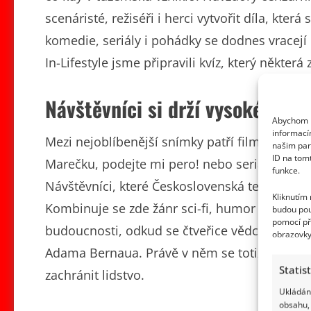
scenáristé, režiséři i herci vytvořit díla, kter
komedie, seriály i pohádky se dodnes vracejí 
In-Lifestyle jsme připravili kvíz, který někter
Návštěvníci si drží vysoké div
Abychom p
informací
Mezi nejoblíbenější snímky patří filmy jako 
našim par
ID na tom
Marečku, podejte mi pero! nebo seriály Nemoc
funkce.
Návštěvníci, které Československá televize u
Kliknutím
Kombinuje se zde žánr sci-fi, humor i rodinn
budou pou
pomocí př
budoucnosti, odkud se čtveřice vědců vydává 
obrazovky
Adama Bernaua. Právě v něm se totiž nachází
Statis
zachránit lidstvo.
Ukládání
obsahu, 