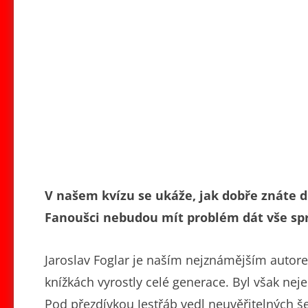
V našem kvízu se ukáže, jak dobře znáte d
Fanoušci nebudou mít problém dát vše sp
Jaroslav Foglar je naším nejznámějším autor
knížkách vyrostly celé generace. Byl však nej
Pod přezdívkou Jestřáb vedl neuvěřitelných še