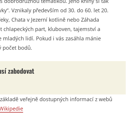
 s dobrodružnou tematikou. Jeho knihy si tak
ky“. Vznikaly především od 30. do 60. let 20.
řeky, Chata v Jezerní kotlině nebo Záhada
ět chlapeckých part, kluboven, tajemství a
e mladých lidí. Pokud i vás zasáhla mánie
ý počet bodů.
usí zabodovat
na základě veřejně dostupných informací z webů
Wikipedie