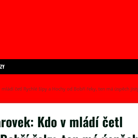
ÍZY
 mládí četl Rychlé šípy a Hochy od Bobří řeky, ten má úspěch jist
arovek: Kdo v mládí četl