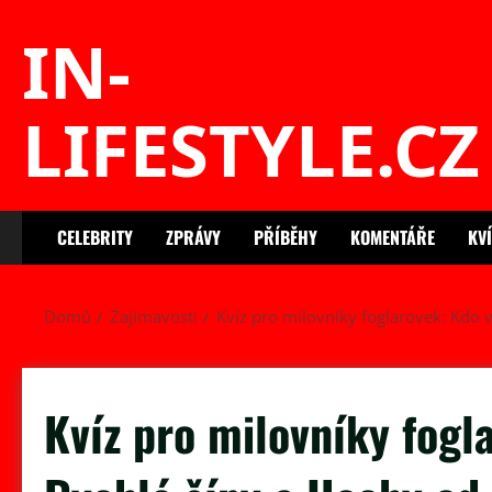
Skip
IN-
to
content
LIFESTYLE.CZ
CELEBRITY
ZPRÁVY
PŘÍBĚHY
KOMENTÁŘE
KV
Domů
Zajímavosti
Kvíz pro milovníky foglarovek: Kdo v
Kvíz pro milovníky fogl