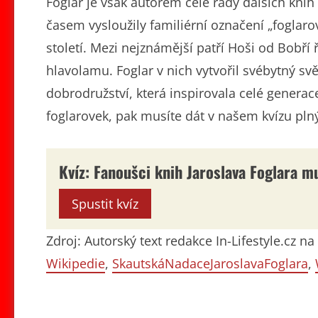
Foglar je však autorem celé řady dalších knih
časem vysloužily familiérní označení „foglarov
století. Mezi nejznámější patří Hoši od Bobří 
hlavolamu. Foglar v nich vytvořil svébytný sv
dobrodružství, která inspirovala celé generac
foglarovek, pak musíte dát v našem kvízu pln
Kvíz: Fanoušci knih Jaroslava Foglara m
Spustit kvíz
Zdroj: Autorský text redakce In-Lifestyle.cz 
Wikipedie
,
SkautskáNadaceJaroslavaFoglara
,