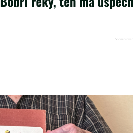
 Bobří řeky, ten má úspěc