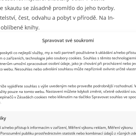
e skautu se zásadně promítlo do jeho tvorby.
elství, čest, odvahu a pobyt v přírodě. Na In-
e oblíbené knihy.
Spravovat své soukromí
n
oskytli co nejlepší služby, my a naši partneři používáme k ukládání a/nebo příst
m o zařízeních, technologie jako soubory cookies. Souhlas s těmito technologiem
yby Rychlé šípy. Ty začaly vycházet na
tnerům umožní zpracovávat osobní údaje, jako je chování při procházení nebo j
to webu. Nesouhlas nebo odvolání souhlasu může nepříznivě ovlivnit určité vlastn
tel. Příběhy pětice chlapců, kteří zažívají různá
ly ohromnou popularitu. Po jejich zákazu během
 níže vyjádřete souhlas s výše uvedeným nebo proveďte podrobnější rozhodnutí. 
h restrikcích se Rychlé šípy opakovaně vracely a
žity pouze na tomto webu. Nastavení můžete kdykoli změnit, včetně odvolání so
epínačů v Zásadách cookies nebo kliknutím na tlačítko Spravovat souhlas ve spod
.
tiky
 a/nebo přístup k informacím v zařízení, Měření výkonu reklam, Měření výkonu
Porozumění publiku prostřednictvím statistik nebo kombinací údajů z různých zdr