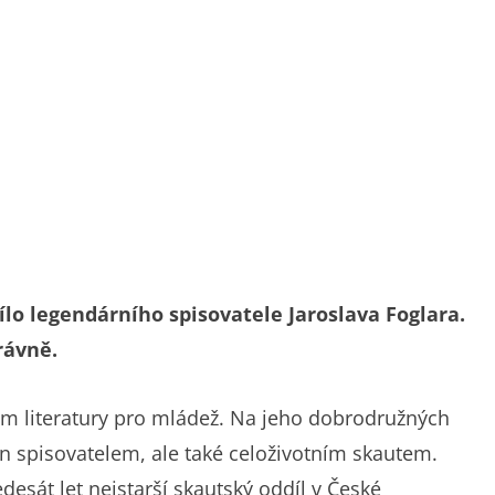
ílo legendárního spisovatele Jaroslava Foglara.
rávně.
em literatury pro mládež. Na jeho dobrodružných
en spisovatelem, ale také celoživotním skautem.
desát let nejstarší skautský oddíl v České