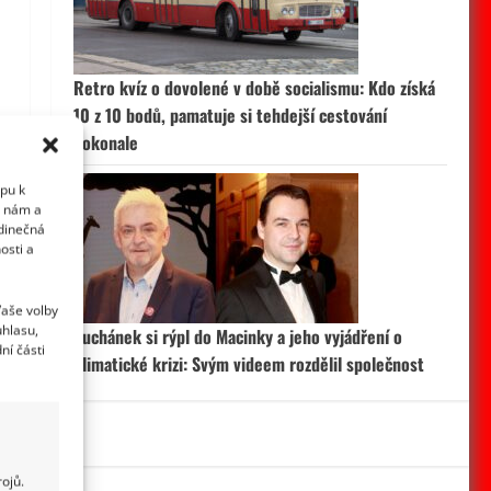
Retro kvíz o dovolené v době socialismu: Kdo získá
10 z 10 bodů, pamatuje si tehdejší cestování
dokonale
upu k
i nám a
edinečná
osti a
Vaše volby
uhlasu,
Suchánek si rýpl do Macinky a jeho vyjádření o
ní části
klimatické krizi: Svým videem rozdělil společnost
ojů.