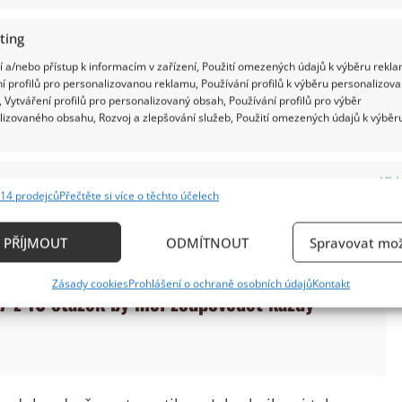
ting
 a/nebo přístup k informacím v zařízení, Použití omezených údajů k výběru rekla
í profilů pro personalizovanou reklamu, Používání profilů k výběru personalizov
 Vytváření profilů pro personalizovaný obsah, Používání profilů pro výběr
lizovaného obsahu, Rozvoj a zlepšování služeb, Použití omezených údajů k výběr
e
Vždy
14 prodejců
Přečtěte si více o těchto účelech
ání a kombinování údajů z jiných zdrojů údajů, Propojení různých zařízení,
kace zařízení na základě automaticky přenášených informací.
PŘÍJMOUT
ODMÍTNOUT
Spravovat mož
stí o významných ženách českých dějin:
ání přesných údajů o zeměpisné poloze, Identifikace zařízení n
Zásady cookies
Prohlášení o ochraně osobních údajů
Kontakt
ě aktivně vyžádaných informací.
7 z 10 otázek by měl zodpovědět každý
ění bezpečnosti, předcházení a zjišťování podvodů a
ňování chyb, Poskytování a zobrazování reklamy a
Vždy
, Ukládání a sdělování voleb ochrany osobních údajů.