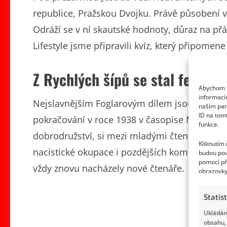
republice, Pražskou Dvojku. Právě působení v
Odráží se v ní skautské hodnoty, důraz na přát
Lifestyle jsme připravili kvíz, který připomen
Z Rychlých šípů se stal fenomé
Abychom p
informací
Nejslavnějším Foglarovým dílem jsou bezpoch
našim par
ID na tom
pokračování v roce 1938 v časopise Mladý hlasa
funkce.
dobrodružství, si mezi mladými čtenáři získa
Kliknutím
nacistické okupace i pozdějších komunistickýc
budou pou
pomocí př
vždy znovu nacházely nové čtenáře.
obrazovky
Statis
Ukládání
obsahu, 