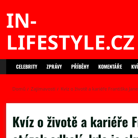
Skip
IN-
to
content
LIFESTYLE.CZ
CELEBRITY
ZPRÁVY
PŘÍBĚHY
KOMENTÁŘE
KV
Domů
Zajímavosti
Kvíz o životě a kariéře Františka J
Kvíz o životě a kariéře 