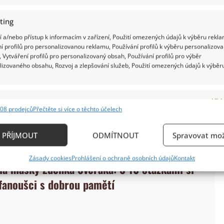
ting
 a/nebo přístup k informacím v zařízení, Použití omezených údajů k výběru rekla
í profilů pro personalizovanou reklamu, Používání profilů k výběru personalizov
 Vytváření profilů pro personalizovaný obsah, Používání profilů pro výběr
lizovaného obsahu, Rozvoj a zlepšování služeb, Použití omezených údajů k výběr
e
Vždy
08 prodejců
Přečtěte si více o těchto účelech
ání a kombinování údajů z jiných zdrojů údajů, Propojení různých zařízení,
kace zařízení na základě automaticky přenášených informací.
PŘÍJMOUT
ODMÍTNOUT
Spravovat mož
ání přesných údajů o zeměpisné poloze, Identifikace zařízení n
Zásady cookies
Prohlášení o ochraně osobních údajů
Kontakt
ě aktivně požadovaných informací.
ma hlášky Zdeňka Svěráka: S 10 otázkami si
 fanoušci s dobrou pamětí
ění bezpečnosti, předcházení a zjišťování podvodů a
ňování chyb, Poskytování a zobrazování reklamy a
Vždy
, Ukládání a sdělování voleb ochrany osobních údajů.