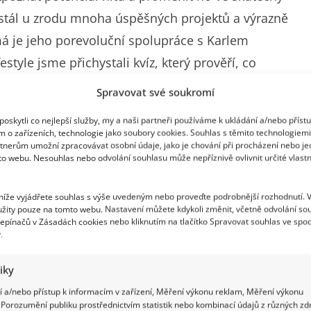
stál u zrodu mnoha úspěšných projektů a výrazně
á je jeho porevoluční spolupráce s Karlem
style jsme přichystali kvíz, který prověří, co
Spravovat své soukromí
oskytli co nejlepší služby, my a naši partneři používáme k ukládání a/nebo příst
kály
m o zařízeních, technologie jako soubory cookies. Souhlas s těmito technologiem
tnerům umožní zpracovávat osobní údaje, jako je chování při procházení nebo j
to webu. Nesouhlas nebo odvolání souhlasu může nepříznivě ovlivnit určité vlastn
kupinu Kroky, která se později přejmenovala na
ala s mnoha známými umělci, jako byl Michal David
 níže vyjádřete souhlas s výše uvedeným nebo proveďte podrobnější rozhodnutí. 
e hudebně podílel také na kultovním filmu
žity pouze na tomto webu. Nastavení můžete kdykoli změnit, včetně odvolání so
epínačů v Zásadách cookies nebo kliknutím na tlačítko Spravovat souhlas ve spod
 František Janeček se po revoluci vrhnul
.
tiky
 a/nebo přístup k informacím v zařízení, Měření výkonu reklam, Měření výkonu
Porozumění publiku prostřednictvím statistik nebo kombinací údajů z různých zdr