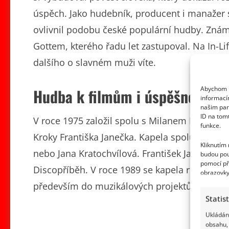
úspěch. Jako hudebník, producent i manažer 
ovlivnil podobu české populární hudby. Znám
Gottem, kterého řadu let zastupoval. Na In-Life
dalšího o slavném muži víte.
Abychom p
Hudba k filmům i úspěšné muzi
informací
našim par
ID na tom
V roce 1975 založil spolu s Milanem Dykem s
funkce.
Kroky Františka Janečka. Kapela spolupracov
Kliknutím
nebo Jana Kratochvílová. František Janeček s
budou pou
pomocí př
Discopříběh. V roce 1989 se kapela rozpadla a
obrazovky
především do muzikálových projektů.
Statis
Ukládání
obsahu, 