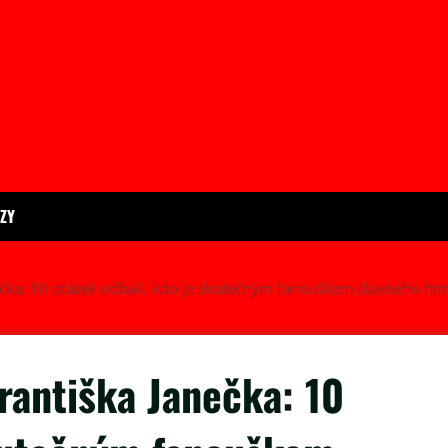
ÍZY
anečka: 10 otázek odhalí, kdo je skutečným fanouškem slavného hi
Františka Janečka: 10