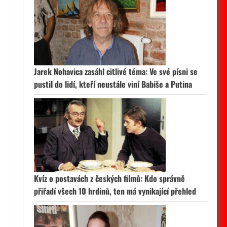
Jarek Nohavica zasáhl citlivé téma: Ve své písni se
pustil do lidí, kteří neustále viní Babiše a Putina
Kvíz o postavách z českých filmů: Kdo správně
přiřadí všech 10 hrdinů, ten má vynikající přehled