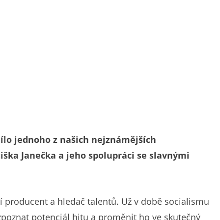
dílo jednoho z našich nejznámějších
iška Janečka a jeho spolupráci se slavnými
ní producent a hledač talentů. Už v době socialismu
zpoznat potenciál hitu a proměnit ho ve skutečný