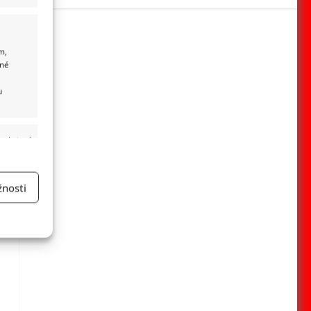
m,
ané
u
 aktivní
nosti
a
 aktivní