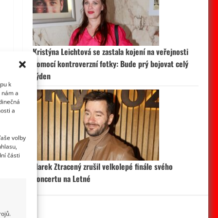
Kristýna Leichtová se zastala kojení na veřejnosti
pomocí kontroverzní fotky: Bude prý bojovat celý
týden
upu k
i nám a
edinečná
osti a
Vaše volby
uhlasu,
ní části
Marek Ztracený zrušil velkolepé finále svého
koncertu na Letné
ojů.