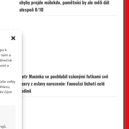
Petr Macinka se pochlubil vzácnými fotkami své
dcery z oslavy narozenin: Fanoušci lichotí celé
upu k
rodině
i nám a
edinečná
osti a
Vaše volby
uhlasu,
ní části
Leoš Mareš odhalil, kolik stojí synovo studium na
Floridě: Jde o více než milion ročně
ojů.