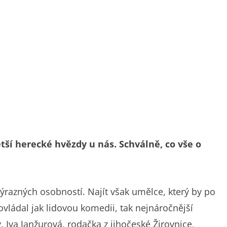
tší herecké hvězdy u nás. Schválně, co vše o
razných osobností. Najít však umělce, který by po
ovládal jak lidovou komedii, tak nejnáročnější
 Iva Janžurová, rodačka z jihočeské Žirovnice,