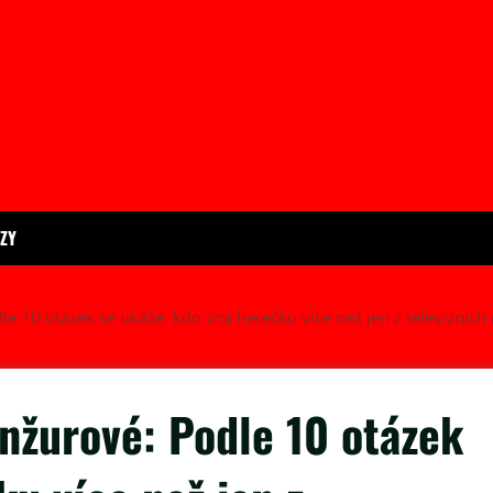
ÍZY
le 10 otázek se ukáže, kdo zná herečku více než jen z televizních 
anžurové: Podle 10 otázek