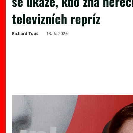
se ukáže, kdo zná hereč
televizních repríz
Richard Touš
13. 6. 2026