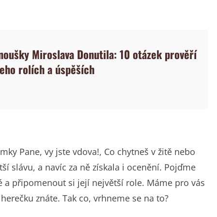
anoušky Miroslava Donutila: 10 otázek prověří
jeho rolích a úspěších
ímky Pane, vy jste vdova!, Co chytneš v žitě nebo
větší slávu, a navíc za ně získala i ocenění. Pojďme
 a připomenout si její největší role. Máme pro vás
o herečku znáte. Tak co, vrhneme se na to?