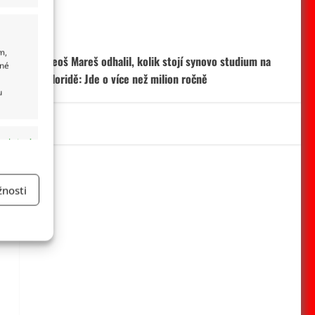
m,
ané
u
 aktivní
nosti
a
 aktivní