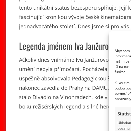
tento unikátní status bezesporu splňuje. Její
fascinující kronikou vývoje české kinematogr
jednadvacátého století. Dnes jsme si pro vás o
Legenda jménem Iva Janžurová
Abychom p
informací
Ačkoliv dnes vnímáme Ivu Janžurovou jako stop
našim par
ID na tom
umění nebyla přímočará. Pocházela z učitelsk
funkce.
úspěšně absolvovala Pedagogickou školu v Čes
Kliknutím
nakonec zavedla do Prahy na DAMU, kterou dok
budou pou
pomocí př
stalo Divadlo na Vinohradech, kde v průběhu
obrazovky
boku režisérských legend a silné herecké gen
Statis
Ukládání
obsahu, 