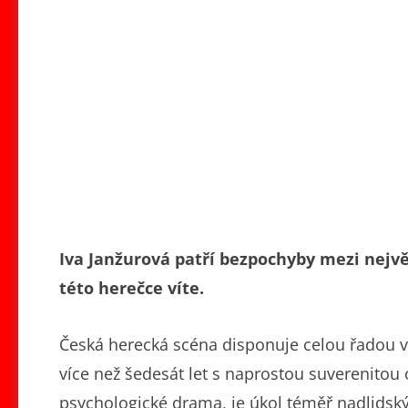
Iva Janžurová patří bezpochyby mezi nejvě
této herečce víte.
Česká herecká scéna disponuje celou řadou vý
více než šedesát let s naprostou suverenitou 
psychologické drama, je úkol téměř nadlidský.