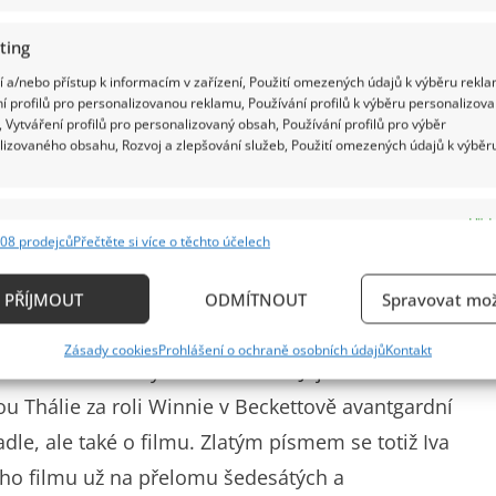
ting
 a/nebo přístup k informacím v zařízení, Použití omezených údajů k výběru rekla
í profilů pro personalizovanou reklamu, Používání profilů k výběru personalizov
 Vytváření profilů pro personalizovaný obsah, Používání profilů pro výběr
lizovaného obsahu, Rozvoj a zlepšování služeb, Použití omezených údajů k výběr
e
Vždy
08 prodejců
Přečtěte si více o těchto účelech
ání a kombinování údajů z jiných zdrojů údajů, Propojení různých zařízení,
kace zařízení na základě automaticky přenášených informací.
PŘÍJMOUT
ODMÍTNOUT
Spravovat mož
la. Na prknech naší přední scény ztvárnila desítky
ání přesných údajů o zeměpisné poloze, Identifikace zařízení n
Zásady cookies
Prohlášení o ochraně osobních údajů
Kontakt
ě aktivně požadovaných informací.
ského či Ibsenových dramatech. Její divadelní
u Thálie za roli Winnie v Beckettově avantgardní
ění bezpečnosti, předcházení a zjišťování podvodů a
vadle, ale také o filmu. Zlatým písmem se totiž Iva
ňování chyb, Poskytování a zobrazování reklamy a
Vždy
ého filmu už na přelomu šedesátých a
, Ukládání a sdělování voleb ochrany osobních údajů.