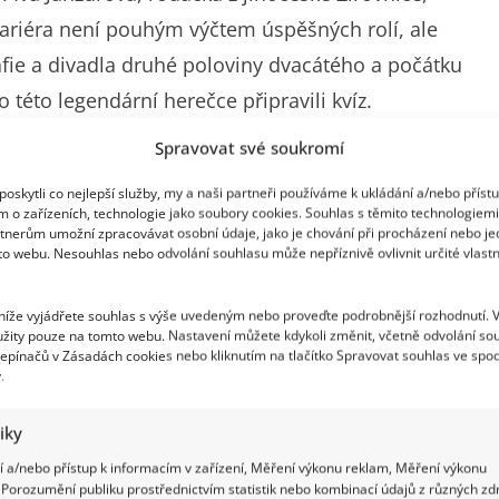
 kariéra není pouhým výčtem úspěšných rolí, ale
afie a divadla druhé poloviny dvacátého a počátku
 této legendární herečce připravili kvíz.
Spravovat své soukromí
oskytli co nejlepší služby, my a naši partneři používáme k ukládání a/nebo příst
m o zařízeních, technologie jako soubory cookies. Souhlas s těmito technologiem
rocentní divadelní profesionálku, její cesta k
tnerům umožní zpracovávat osobní údaje, jako je chování při procházení nebo j
to webu. Nesouhlas nebo odvolání souhlasu může nepříznivě ovlivnit určité vlastn
é rodiny a původně kráčela v jejich stopách, když
kých Budějovicích. Touha po jevišti ji však
 níže vyjádřete souhlas s výše uvedeným nebo proveďte podrobnější rozhodnutí. 
ončila v roce 1963. Její první zásadní štací se
žity pouze na tomto webu. Nastavení můžete kdykoli změnit, včetně odvolání so
epínačů v Zásadách cookies nebo kliknutím na tlačítko Spravovat souhlas ve spod
 šedesátých let prožila éru uměleckého rozkvětu po
.
erace.
tiky
 a/nebo přístup k informacím v zařízení, Měření výkonu reklam, Měření výkonu
Porozumění publiku prostřednictvím statistik nebo kombinací údajů z různých zdr