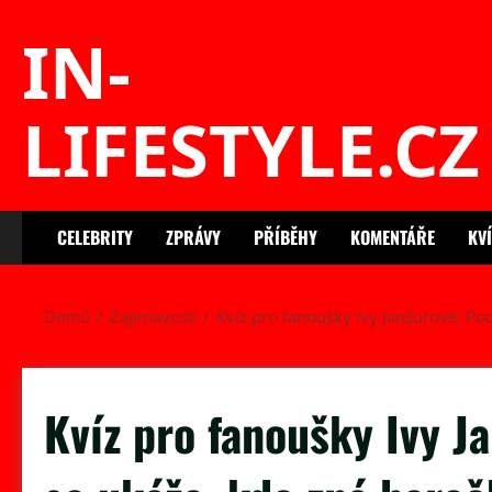
Skip
IN-
to
content
LIFESTYLE.CZ
CELEBRITY
ZPRÁVY
PŘÍBĚHY
KOMENTÁŘE
KV
Domů
Zajímavosti
Kvíz pro fanoušky Ivy Janžurové: Pod
Kvíz pro fanoušky Ivy J