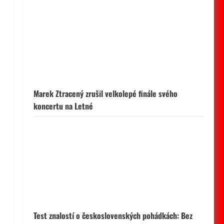
Marek Ztracený zrušil velkolepé finále svého
koncertu na Letné
Test znalostí o československých pohádkách: Bez
chyby projde málokdo, pamětníci by ale měli dát
alespoň 8/10