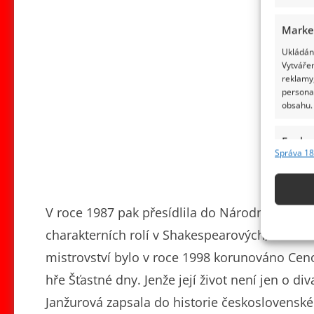
Marke
Ukládání
Vytvářen
reklamy,
persona
obsahu.
Funkc
Správa 18
Přiřazov
Identifi
V roce 1987 pak přesídlila do Národního divad
Použív
základ
charakterních rolí v Shakespearových, Ostrov
mistrovství bylo v roce 1998 korunováno Ceno
Zajišt
hře Šťastné dny. Jenže její život není jen o di
odstra
Janžurová zapsala do historie československ
obsahu