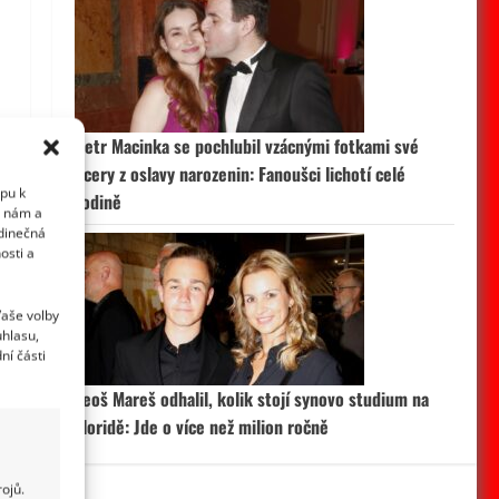
Petr Macinka se pochlubil vzácnými fotkami své
dcery z oslavy narozenin: Fanoušci lichotí celé
upu k
rodině
i nám a
edinečná
osti a
Vaše volby
uhlasu,
ní části
Leoš Mareš odhalil, kolik stojí synovo studium na
Floridě: Jde o více než milion ročně
ojů.