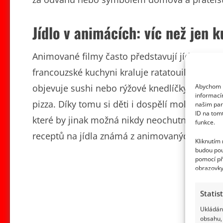
Jídlo v animácích: víc než jen k
Animované filmy často představují jídlo také
francouzské kuchyni kraluje ratatouille a kř
Abychom p
objevuje sushi nebo rýžové knedlíčky a v amer
informací
pizza. Díky tomu si děti i dospělí mohou nená
našim par
ID na tom
které by jinak možná nikdy neochutnali. Někt
funkce.
receptů na jídla známá z animovaných příběh
Kliknutím
budou pou
pomocí př
obrazovky
Statis
Ukládání
obsahu, 