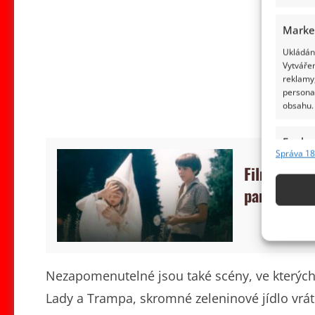
Marke
Ukládání
Vytvářen
reklamy,
persona
obsahu.
Funkc
Správa 18
Přiřazov
Filmový kví
Identifi
pamětí moh
Použív
základ
Zajišt
Nezapomenutelné jsou také scény, ve kterých
odstra
Lady a Trampa, skromné zeleninové jídlo vrát
obsahu