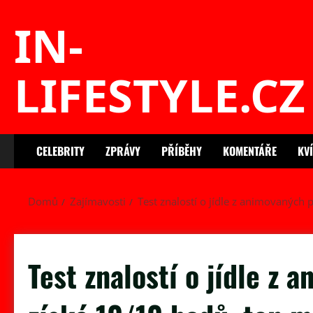
Skip
IN-
to
content
LIFESTYLE.CZ
CELEBRITY
ZPRÁVY
PŘÍBĚHY
KOMENTÁŘE
KV
Domů
Zajímavosti
Test znalostí o jídle z animovaných
Test znalostí o jídle z