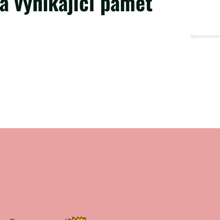
á vynikající paměť