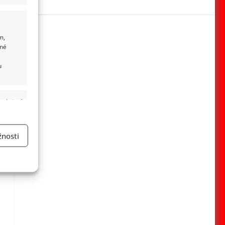
m,
ané
u
 aktivní
nosti
a
 aktivní