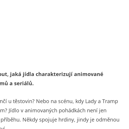
t, jaká jídla charakterizují animované
mů a seriálů.
ončí u těstovin? Nebo na scénu, kdy Lady a Tramp
nam? Jídlo v animovaných pohádkách není jen
ém příběhu. Někdy spojuje hrdiny, jindy je odměnou
ví.