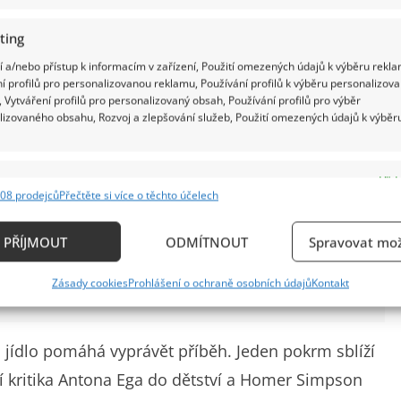
ting
 a/nebo přístup k informacím v zařízení, Použití omezených údajů k výběru rekla
í profilů pro personalizovanou reklamu, Používání profilů k výběru personalizov
 Vytváření profilů pro personalizovaný obsah, Používání profilů pro výběr
lizovaného obsahu, Rozvoj a zlepšování služeb, Použití omezených údajů k výběr
e
Vždy
08 prodejců
Přečtěte si více o těchto účelech
ání a kombinování údajů z jiných zdrojů údajů, Propojení různých zařízení,
z o pohádce Ať žijí duchové: Diváci s dobrou
kace zařízení na základě automaticky přenášených informací.
PŘÍJMOUT
ODMÍTNOUT
Spravovat mož
ou získat i 10/10 bodů
ání přesných údajů o zeměpisné poloze, Identifikace zařízení n
Zásady cookies
Prohlášení o ochraně osobních údajů
Kontakt
ě aktivně požadovaných informací.
ění bezpečnosti, předcházení a zjišťování podvodů a
 jídlo pomáhá vyprávět příběh. Jeden pokrm sblíží
ňování chyb, Poskytování a zobrazování reklamy a
Vždy
í kritika Antona Ega do dětství a Homer Simpson
, Ukládání a sdělování voleb ochrany osobních údajů.