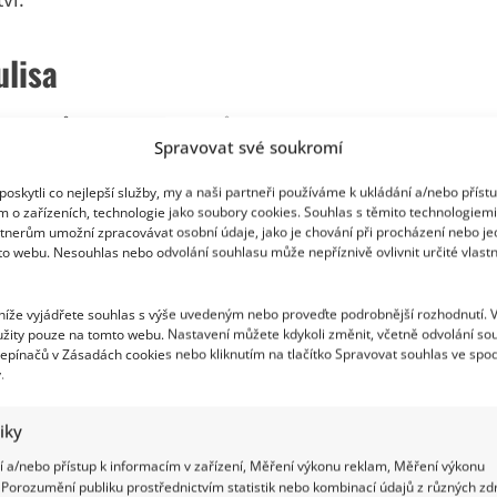
ulisa
 jako způsob poznávání různých kultur. Ve
Spravovat své soukromí
upavé bagety, v japonských animovaných filmech se
oskytli co nejlepší služby, my a naši partneři používáme k ukládání a/nebo příst
ických seriálech zase nechybí burgery, koblihy či
m o zařízeních, technologie jako soubory cookies. Souhlas s těmito technologiem
silnou formou rozšířit obzory a objevit pokrmy,
tnerům umožní zpracovávat osobní údaje, jako je chování při procházení nebo j
to webu. Nesouhlas nebo odvolání souhlasu může nepříznivě ovlivnit určité vlastn
eré filmy dokonce inspirovaly kuchařky plné
ů.
 níže vyjádřete souhlas s výše uvedeným nebo proveďte podrobnější rozhodnutí. 
žity pouze na tomto webu. Nastavení můžete kdykoli změnit, včetně odvolání so
epínačů v Zásadách cookies nebo kliknutím na tlačítko Spravovat souhlas ve spod
.
tiky
 a/nebo přístup k informacím v zařízení, Měření výkonu reklam, Měření výkonu
Porozumění publiku prostřednictvím statistik nebo kombinací údajů z různých zdr