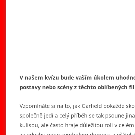
V našem kvízu bude vaším úkolem uhodnou
postavy nebo scény z těchto oblíbených fil
Vzpomínáte si na to, jak Garfield pokaždé sk
společně jedí a celý příběh se tak psoune ji
kulisou, ale často hraje důležitou roli v cel
za odvahu nebo symbolem domova a přátelst