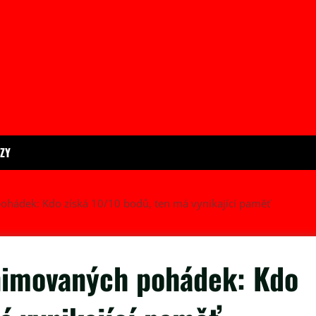
ÍZY
 pohádek: Kdo získá 10/10 bodů, ten má vynikající paměť
 animovaných pohádek: Kdo