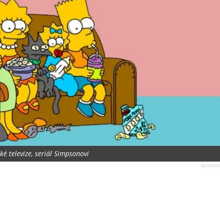
ké televize, seriál Simpsonovi