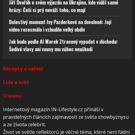
Jiří Dvořák o svém výjezdu na Ukrajinu, kde viděl samé
hrůzy: Češi si prý neváží toho, co mají
Bolestivý moment Ivy Pazderkové na dovolené: Její
video rozesmálo i vzbudilo velký obdiv
Jak bude podle AI Marek Ztracený vypadat v důchodu:
Šedivé vlasy ani vousy mu vůbec neuškodí
Recepty a vaření
Lidé a svět
O webu
Internetový magazín IN-Lifestyle.cz přináší v
pravidelných článcích zajímavosti ze světa showbyznysu
a ze života celebrit.
Život ve světle reflektorů je věčné téma, které není fádní