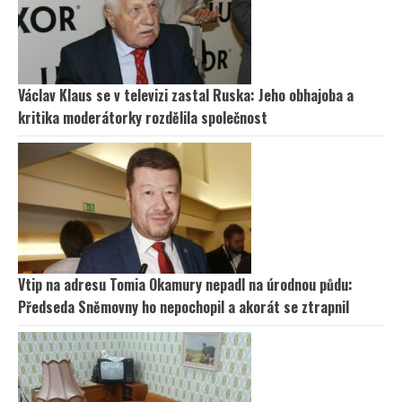
Václav Klaus se v televizi zastal Ruska: Jeho obhajoba a
kritika moderátorky rozdělila společnost
Vtip na adresu Tomia Okamury nepadl na úrodnou půdu:
Předseda Sněmovny ho nepochopil a akorát se ztrapnil