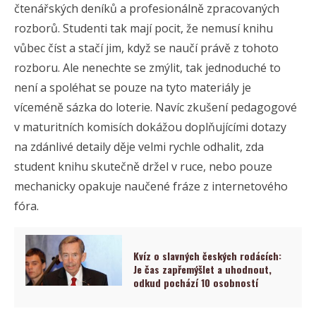
čtenářských deníků a profesionálně zpracovaných
rozborů. Studenti tak mají pocit, že nemusí knihu
vůbec číst a stačí jim, když se naučí právě z tohoto
rozboru. Ale nenechte se zmýlit, tak jednoduché to
není a spoléhat se pouze na tyto materiály je
víceméně sázka do loterie. Navíc zkušení pedagogové
v maturitních komisích dokážou doplňujícími dotazy
na zdánlivé detaily děje velmi rychle odhalit, zda
student knihu skutečně držel v ruce, nebo pouze
mechanicky opakuje naučené fráze z internetového
fóra.
Kvíz o slavných českých rodácích:
Je čas zapřemýšlet a uhodnout,
odkud pochází 10 osobností