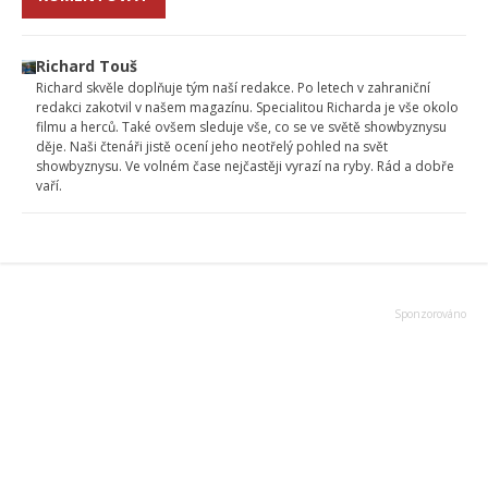
Richard Touš
Richard skvěle doplňuje tým naší redakce. Po letech v zahraniční
redakci zakotvil v našem magazínu. Specialitou Richarda je vše okolo
filmu a herců. Také ovšem sleduje vše, co se ve světě showbyznysu
děje. Naši čtenáři jistě ocení jeho neotřelý pohled na svět
showbyznysu. Ve volném čase nejčastěji vyrazí na ryby. Rád a dobře
vaří.