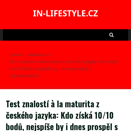
Skip
to
IN-LIFESTYLE.CZ
content
Domů
Zajímavosti
Test znalostí à la maturita z českého jazyka: Kdo získá
10/10 bodů, nejspíše by i dnes prospěl s
vyznamenáním
Test znalostí à la maturita z
českého jazyka: Kdo získá 10/10
bodů, nejspíše by i dnes prospěl s