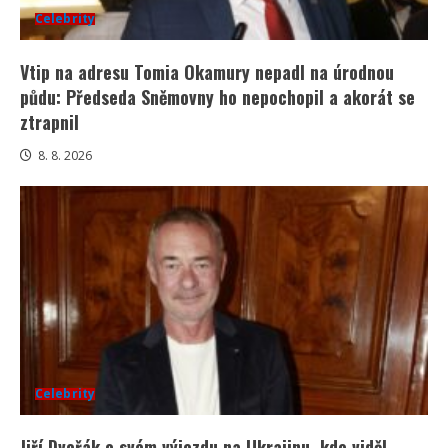
Celebrity
Vtip na adresu Tomia Okamury nepadl na úrodnou
půdu: Předseda Sněmovny ho nepochopil a akorát se
ztrapnil
8. 8. 2026
Celebrity
Jiří Dvořák o svém výjezdu na Ukrajinu, kde viděl