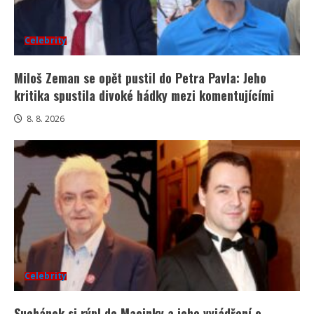
Celebrity
Miloš Zeman se opět pustil do Petra Pavla: Jeho
kritika spustila divoké hádky mezi komentujícími
8. 8. 2026
Celebrity
Suchánek si rýpl do Macinky a jeho vyjádření o