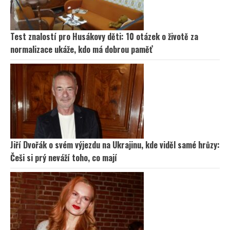
Test znalostí pro Husákovy děti: 10 otázek o životě za
normalizace ukáže, kdo má dobrou paměť
Jiří Dvořák o svém výjezdu na Ukrajinu, kde viděl samé hrůzy:
Češi si prý neváží toho, co mají