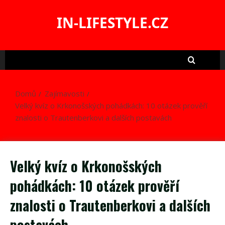
Skip
to
IN-LIFESTYLE.CZ
content
Domů
Zajímavosti
Velký kvíz o Krkonošských pohádkách: 10 otázek prověří
znalosti o Trautenberkovi a dalších postavách
Velký kvíz o Krkonošských
pohádkách: 10 otázek prověří
znalosti o Trautenberkovi a dalších
postavách