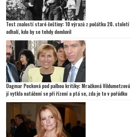
Test znalostí staré češtiny: 10 výrazů z počátku 20. století
odhalí, kdo by se tehdy domluvil
Dagmar Pecková pod palbou kritiky: Mračková Vildumetzová
jí vytkla natáčení se při řízení a ptá se, zda je to v pořádku