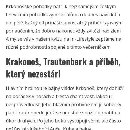
Krkonošské pohádky patří k nejznámějším českým
televizním pohádkovým seriálům a dodnes baví děti i
dospělé. Každý díl přináší samostatný příběh s jasným
ponaučením, že dobro nakonec vždy zvítězí nad zlem.
A my se vás v našem kvízu na In-Lifestyle zeptáme na
různé podrobnosti spojené s tímto večerníčkem.
Krakonoš, Trautenberk a příběh,
který nezestárl
Hlavním hrdinou je bájný vládce Krkonoš, který dohlíží
na pořádek v horách a trestá chamtivost, lakotu i
nespravedlnost. Jeho hlavním protivníkem je sobecký
pán Trautenberk, jenž se neustále snaží obohatit na
úkor druhých. Po jeho boku vystupují věrní, ale často
nešťastní služebníci Anče, Kuba a hajný.