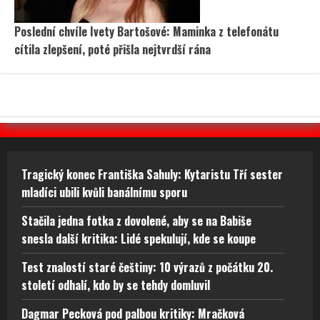
Poslední chvíle Ivety Bartošové: Maminka z telefonátu
cítila zlepšení, poté přišla nejtvrdší rána
Tragický konec Františka Sahuly: Kytaristu Tří sester
mladíci ubili kvůli banálnímu sporu
Stačila jedna fotka z dovolené, aby se na Babiše
snesla další kritika: Lidé spekulují, kde se koupe
Test znalostí staré češtiny: 10 výrazů z počátku 20.
století odhalí, kdo by se tehdy domluvil
Dagmar Pecková pod palbou kritiky: Mračková