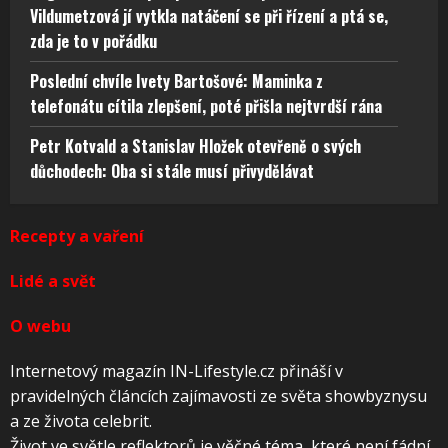
Vildumetzová jí vytkla natáčení se při řízení a ptá se,
zda je to v pořádku
Poslední chvíle Ivety Bartošové: Maminka z
telefonátu cítila zlepšení, poté přišla nejtvrdší rána
Petr Kotvald a Stanislav Hložek otevřeně o svých
důchodech: Oba si stále musí přivydělávat
Recepty a vaření
Lidé a svět
O webu
Internetový magazín IN-Lifestyle.cz přináší v
pravidelných článcích zajímavosti ze světa showbyznysu
a ze života celebrit.
Život ve světle reflektorů je věčné téma, které není fádní