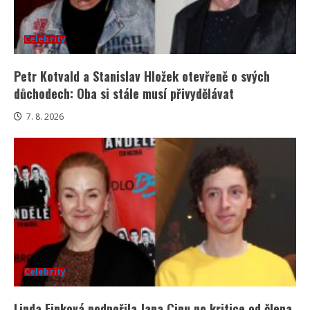
Celebrity
Petr Kotvald a Stanislav Hložek otevřeně o svých
důchodech: Oba si stále musí přivydělávat
7. 8. 2026
Celebrity
Linda Finková podpořila Jana Cinu po kritice od člena