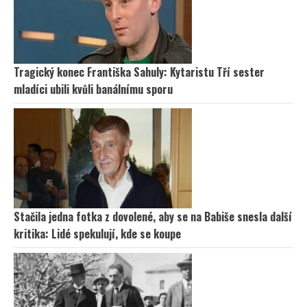
Tragický konec Františka Sahuly: Kytaristu Tří sester
mladíci ubili kvůli banálnímu sporu
Stačila jedna fotka z dovolené, aby se na Babiše snesla další
kritika: Lidé spekulují, kde se koupe