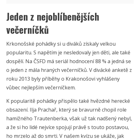
Jeden z nejoblíbenějších
večerníčků
Krkonošské pohádky si u diváků získaly velkou
popularitu. S napětím je nesledovaly jen děti, ale také
dospělí. Na ČSFD má seriál hodnocení 88 % a jedná se
o jeden z mála hraných večerníčků. V divácké anketě z
roku 2013 byly příběhy o Krakonošovi vyhlášeny
vůbec nejlepším večerníčkem.
K popularitě pohádky přispělo také hvězdné herecké
obsazení. Ilja Prachař, který se bravurně chopil role
hamižného Trautenberka, však už tak nadšený nebyl,
a že si ho lidé nejvíce spojují právě s touto postavou,
ho mrzelo až do smrti. V našem kvízu se ukáže, jak