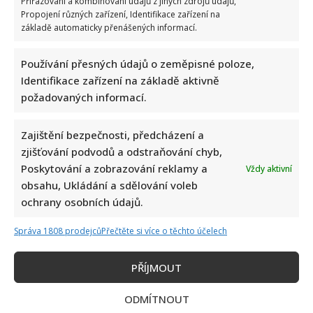
Přiřazování a kombinování údajů z jiných zdrojů údajů,
Propojení různých zařízení, Identifikace zařízení na
základě automaticky přenášených informací.
Používání přesných údajů o zeměpisné poloze,
Identifikace zařízení na základě aktivně
požadovaných informací.
Zajištění bezpečnosti, předcházení a
zjišťování podvodů a odstraňování chyb,
Poskytování a zobrazování reklamy a
Vždy aktivní
obsahu, Ukládání a sdělování voleb
ochrany osobních údajů.
Správa 1808 prodejců
Přečtěte si více o těchto účelech
Napsat komentář
Vaše e-mailová adresa nebude zveřejněna.
PŘÍJMOUT
Vyžadované informace jsou označeny
*
ODMÍTNOUT
Komentář
*