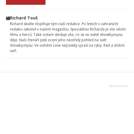
Richard Touš
Richard skvěle doplňuje tým naší redakce. Po letech v zahraniční
redakci zakotvil v našem magazínu. Specialitou Richarda je vše okolo
filmu a herců. Také ovšem sleduje vše, co se ve světě showbyznysu
děje. Naši čtenáři jistě ocení jeho neotřelý pohled na svět
showbyznysu. Ve volném čase nejčastěji vyrazí na ryby. Rád a dobře
vaří.