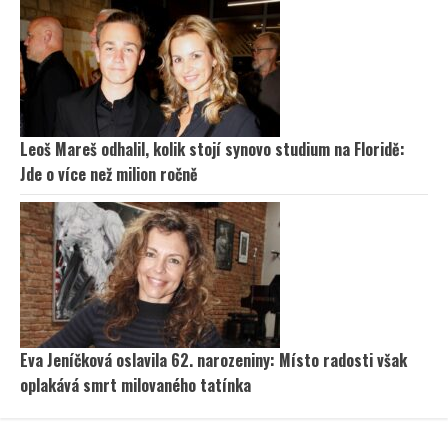
Leoš Mareš odhalil, kolik stojí synovo studium na Floridě:
Jde o více než milion ročně
Eva Jeníčková oslavila 62. narozeniny: Místo radosti však
oplakává smrt milovaného tatínka