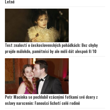
Letné
Test znalostí o československých pohádkách: Bez chyby
projde málokdo, pamětníci by ale měli dát alespoň 8/10
Petr Macinka se pochlubil vzácnými fotkami své dcery z
oslavy narozenin: Fanoušci lichotí celé rodině