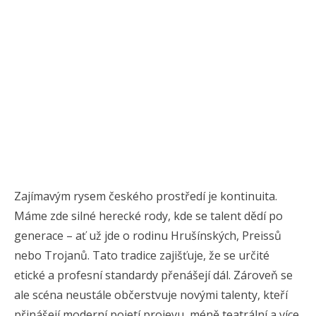
Zajímavým rysem českého prostředí je kontinuita.
Máme zde silné herecké rody, kde se talent dědí po
generace – ať už jde o rodinu Hrušínských, Preissů
nebo Trojanů. Tato tradice zajišťuje, že se určité
etické a profesní standardy přenášejí dál. Zároveň se
ale scéna neustále občerstvuje novými talenty, kteří
přinášejí moderní pojetí projevu, méně teatrální a více