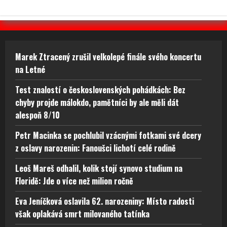
Marek Ztracený zrušil velkolepé finále svého koncertu
na Letné
Test znalostí o československých pohádkách: Bez
chyby projde málokdo, pamětníci by ale měli dát
alespoň 8/10
Petr Macinka se pochlubil vzácnými fotkami své dcery
z oslavy narozenin: Fanoušci lichotí celé rodině
Leoš Mareš odhalil, kolik stojí synovo studium na
Floridě: Jde o více než milion ročně
Eva Jeníčková oslavila 62. narozeniny: Místo radosti
však oplakává smrt milovaného tatínka