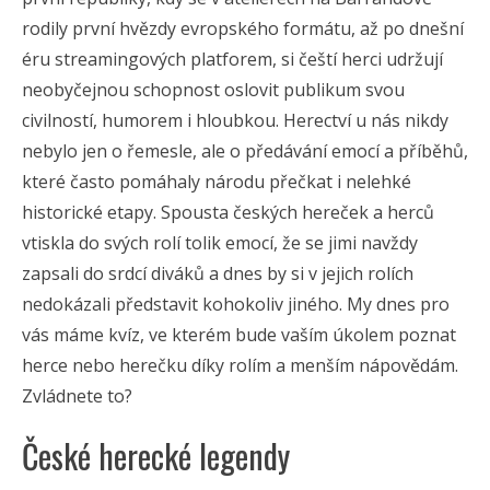
rodily první hvězdy evropského formátu, až po dnešní
éru streamingových platforem, si čeští herci udržují
neobyčejnou schopnost oslovit publikum svou
civilností, humorem i hloubkou. Herectví u nás nikdy
nebylo jen o řemesle, ale o předávání emocí a příběhů,
které často pomáhaly národu přečkat i nelehké
historické etapy. Spousta českých hereček a herců
vtiskla do svých rolí tolik emocí, že se jimi navždy
zapsali do srdcí diváků a dnes by si v jejich rolích
nedokázali představit kohokoliv jiného. My dnes pro
vás máme kvíz, ve kterém bude vaším úkolem poznat
herce nebo herečku díky rolím a menším nápovědám.
Zvládnete to?
České herecké legendy