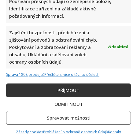
Používání přesných údajů o zeměpisné poloze,
Identifikace zařízení na základě aktivně
požadovaných informací.
Zajištění bezpečnosti, předcházení a
zjišťování podvodů a odstraňování chyb,
Poskytování a zobrazování reklamy a
Vždy aktivní
obsahu, Ukládání a sdělování voleb
Napsat komentář
ochrany osobních údajů.
Vaše e-mailová adresa nebude zveřejněna.
Vyžadované informace jsou označeny
*
Správa 1808 prodejců
Přečtěte si více o těchto účelech
Komentář
*
PŘÍJMOUT
ODMÍTNOUT
Spravovat možnosti
Zásady cookies
Prohlášení o ochraně osobních údajů
Kontakt