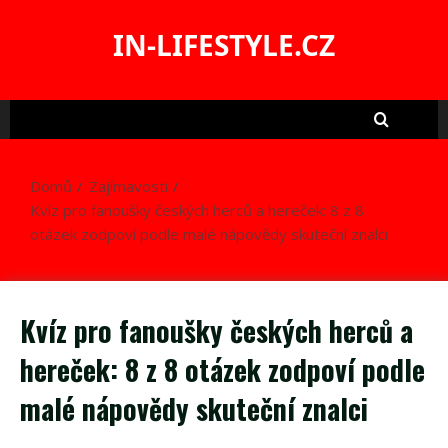
Skip
to
IN-LIFESTYLE.CZ
content
Domů
Zajímavosti
Kvíz pro fanoušky českých herců a hereček: 8 z 8
otázek zodpoví podle malé nápovědy skuteční znalci
Kvíz pro fanoušky českých herců a
hereček: 8 z 8 otázek zodpoví podle
malé nápovědy skuteční znalci