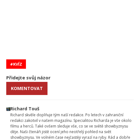
KVÍZ
Přidejte svůj názor
KOMENTOVAT
Richard Touš
Richard skvěle doplňuje tým naší redakce. Po letech v zahraniční
redakci zakotvil v našem magazínu. Specialitou Richarda je vše okolo
filmu a herců. Také ovšem sleduje vše, co se ve světě showbyznysu
děje. Naši čtenáři jistě ocení jeho neotřelý pohled na svět
showbyznysu. Ve volném čase nejčastěji vyrazí na ryby. Rád a dobře