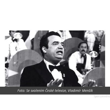
Foto: Se svolením České televize, Vladimír Menšík