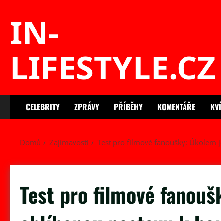
Skip
IN-
to
content
LIFESTYLE.CZ
CELEBRITY
ZPRÁVY
PŘÍBĚHY
KOMENTÁŘE
KV
Domů
Zajímavosti
Test pro filmové fanoušky: Úkolem je 
Test pro filmové fanouš