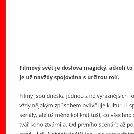
Filmový svět je doslova magický, ačkoli t
je už navždy spojována s určitou rolí.
Filmy jsou dneska jednou z nejvýraznějších 
vždy nějakým způsobem ovlivňuje kulturu i spo
seriály, ale už méně kolikrát tuší, co všechno 
tvář koho ztvárnila. Od prvního scénáře až po 
stovky lidí. Nejviditelnější jsou ale samozřej