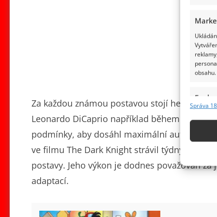
Marke
Ukládání
Vytvářen
reklamy,
persona
obsahu.
Funkc
Za každou známou postavou stojí herec, který d
Správa 18
Přiřazov
Leonardo DiCaprio například během kariéry 
Identifi
podmínky, aby dosáhl maximální autenticity. 
Použív
ve filmu The Dark Knight strávil týdny izolova
základ
postavy. Jeho výkon je dodnes považován za j
adaptací.
Zajišt
odstra
obsahu