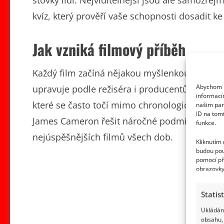
kvíz, který prověří vaše schopnosti dosadit k
Jak vzniká filmový příběh
Každý film začíná nějakou myšlenkou, která 
Abychom p
upravuje podle režiséra i producentů. Samotn
informací
které se často točí mimo chronologické pořadí
našim par
ID na tom
James Cameron řešit náročné podmínky při na
funkce.
nejúspěšnějších filmů všech dob.
Kliknutím
budou pou
pomocí př
obrazovky
Statis
Ukládání
obsahu, 