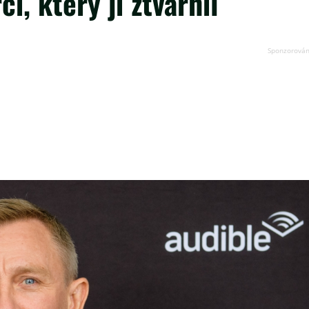
i, který ji ztvárnil