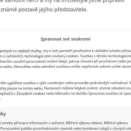
e známé postavě jejího představitele.
Spravovat své soukromí
se postupně promění ve scénář. Ten se následně
oskytli co nejlepší služby, my a naši partneři používáme k ukládání a/nebo příst
é natáčení pak probíhá po jednotlivých scénách,
m o zařízeních, technologie jako soubory cookies. Souhlas s těmito technologiem
. Například při vzniku filmu Titanic musel režisér
tnerům umožní zpracovávat osobní údaje, jako je chování při procházení nebo j
to webu. Nesouhlas nebo odvolání souhlasu může nepříznivě ovlivnit určité vlastn
táčení na vodě. Výsledkem však byl jeden z
 níže vyjádřete souhlas s výše uvedeným nebo proveďte podrobnější rozhodnutí. 
žity pouze na tomto webu. Nastavení můžete kdykoli změnit, včetně odvolání so
epínačů v Zásadách cookies nebo kliknutím na tlačítko Spravovat souhlas ve spod
.
tiky
 a/nebo přístup k informacím v zařízení, Měření výkonu reklam, Měření výkonu
Porozumění publiku prostřednictvím statistik nebo kombinací údajů z různých zdr