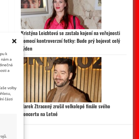
Kristýna Leichtová se zastala kojení na veřejnosti
pomocí kontroverzní fotky: Bude prý bojovat celý
týden
upu k
i nám a
edinečná
osti a
Vaše volby
uhlasu,
ní části
Marek Ztracený zrušil velkolepé finále svého
koncertu na Letné
ojů.