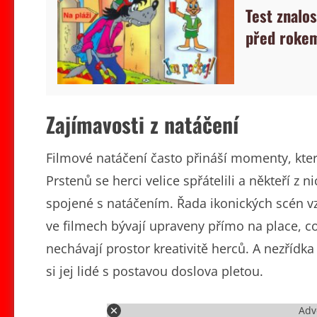
Test znalos
před rokem
Zajímavosti z natáčení
Filmové natáčení často přináší momenty, kter
Prstenů se herci velice spřátelili a někteří z 
spojené s natáčením. Řada ikonických scén vz
ve filmech bývají upraveny přímo na place, c
nechávají prostor kreativitě herců. A nezřídka 
si jej lidé s postavou doslova pletou.
Adv