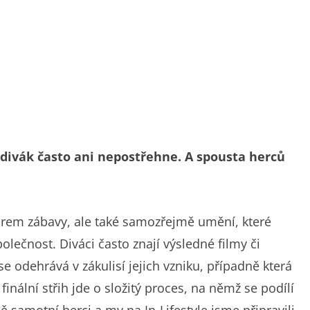
o divák často ani nepostřehne. A spousta herců
forem zábavy, ale také samozřejmě umění, které
lečnost. Diváci často znají výsledné filmy či
se odehrává v zákulisí jejich vzniku, případně která
finální střih jde o složitý proces, na němž se podílí
mě samotní herci a my na In-Lifestyle jsme připravili