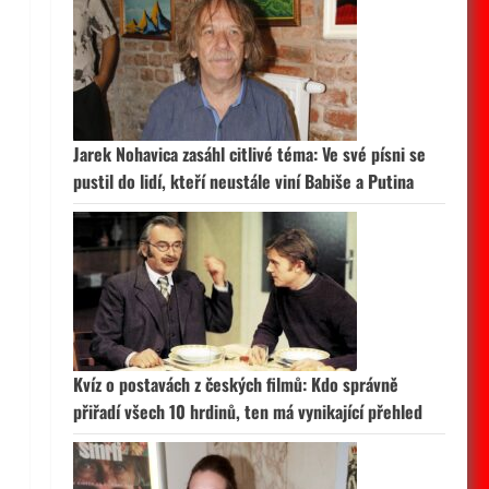
Jarek Nohavica zasáhl citlivé téma: Ve své písni se
pustil do lidí, kteří neustále viní Babiše a Putina
Kvíz o postavách z českých filmů: Kdo správně
přiřadí všech 10 hrdinů, ten má vynikající přehled