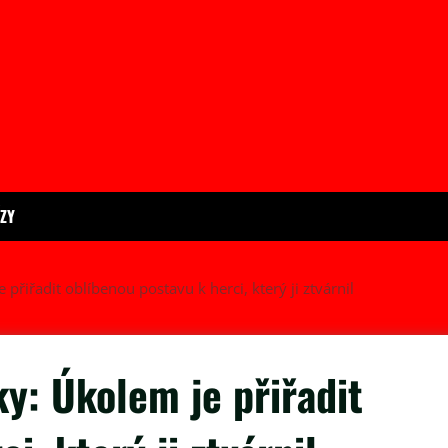
ÍZY
přiřadit oblíbenou postavu k herci, který ji ztvárnil
ky: Úkolem je přiřadit