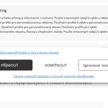
ting
 a/nebo přístup k informacím v zařízení, Použití omezených údajů k výběru rekla
í profilů pro personalizovanou reklamu, Používání profilů k výběru personalizov
 Vytváření profilů pro personalizovaný obsah, Používání profilů pro výběr
lizovaného obsahu, Rozvoj a zlepšování služeb, Použití omezených údajů k výběr
e
Vždy
o role vkládá nejen talent, ale i obrovské úsilí.
08 prodejců
Přečtěte si více o těchto účelech
ání a kombinování údajů z jiných zdrojů údajů, Propojení různých zařízení,
opakovaně podstupoval náročné natáčecí
kace zařízení na základě automaticky přenášených informací.
PŘÍJMOUT
ODMÍTNOUT
Spravovat mož
Podobně Heath Ledger při přípravě na roli Jokera
ání přesných údajů o zeměpisné poloze, Identifikace zařízení n
ný, aby vytvořil jedinečný psychologický portrét
Zásady cookies
Prohlášení o ochraně osobních údajů
Kontakt
ě aktivně požadovaných informací.
eden z nejvýraznějších v historii komiksových
ění bezpečnosti, předcházení a zjišťování podvodů a
ňování chyb, Poskytování a zobrazování reklamy a
Vždy
, Ukládání a sdělování voleb ochrany osobních údajů.