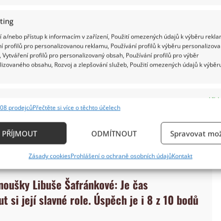
ting
 a/nebo přístup k informacím v zařízení, Použití omezených údajů k výběru rekla
í profilů pro personalizovanou reklamu, Používání profilů k výběru personalizov
 Vytváření profilů pro personalizovaný obsah, Používání profilů pro výběr
lizovaného obsahu, Rozvoj a zlepšování služeb, Použití omezených údajů k výběr
e
Vždy
Měly společné sousedy, obchodní trasy, přicházeli
08 prodejců
Přečtěte si více o těchto účelech
ání a kombinování údajů z jiných zdrojů údajů, Propojení různých zařízení,
é gramatické vzorce. Proto dnes indoevropskými
kace zařízení na základě automaticky přenášených informací.
PŘÍJMOUT
ODMÍTNOUT
Spravovat mož
ich je si překvapivě blízká.
ání přesných údajů o zeměpisné poloze, Identifikace zařízení n
Zásady cookies
Prohlášení o ochraně osobních údajů
Kontakt
ě aktivně požadovaných informací.
anoušky Libuše Šafránkové: Je čas
ění bezpečnosti, předcházení a zjišťování podvodů a
 si její slavné role. Úspěch je i 8 z 10 bodů
ňování chyb, Poskytování a zobrazování reklamy a
Vždy
, Ukládání a sdělování voleb ochrany osobních údajů.