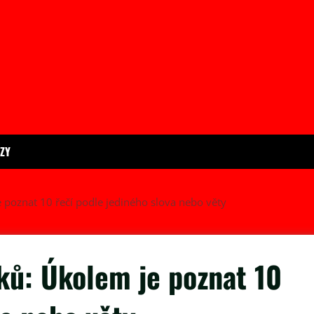
ÍZY
je poznat 10 řečí podle jediného slova nebo věty
yků: Úkolem je poznat 10