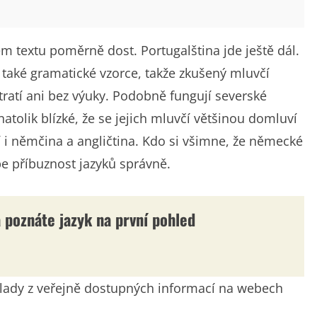
ém textu poměrně dost. Portugalština jde ještě dál.
e také gramatické vzorce, takže zkušený mluvčí
ratí ani bez výuky. Podobně fungují severské
natolik blízké, že se jejich mluvčí většinou domluví
 i němčina a angličtina. Kdo si všimne, že německé
pe příbuznost jazyků správně.
da poznáte jazyk na první pohled
dklady z veřejně dostupných informací na webech