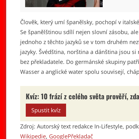
Člověk, který umí španělsky, pochopí v italsk
Se španělštinou sdílí nejen slovní zásobu, al
jednoho z těchto jazyků se v tom druhém nezt
jazyky. Švédština, norština a dánština jsou si 
bez překladatele. Do germánské skupiny patří
Wasser a anglické water spolu souvisejí, chá
Kvíz: 10 frází z celého světa prověří, z
Spustit kvíz
Zdroj: Autorský text redakce In-Lifestyle, po
Wikipedie
,
GooglePřekladač