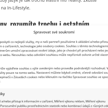
na In-Lifestyle.
iny, rozumíte trochu i ostatním
Spravovat své soukromí
íci zároveň upozorňují, že asi 500 z nich může v
oskytli co nejlepší služby, my a naši partneři používáme k ukládání a/nebo příst
ožené nepatří, naopak jde o živý a vitální jazyk.
m o zařízeních, technologie jako soubory cookies. Souhlas s těmito technologiem
ozsáhlejší Příruční slovník jazyka českého
tnerům umožní zpracovávat osobní údaje, jako je chování při procházení nebo j
to webu. Nesouhlas nebo odvolání souhlasu může nepříznivě ovlivnit určité vlastn
tě si ale většina lidí vystačí s několika tisíci slov.
tečně ovládat.
 níže vyjádřete souhlas s výše uvedeným nebo proveďte podrobnější rozhodnutí. 
žity pouze na tomto webu. Nastavení můžete kdykoli změnit, včetně odvolání so
epínačů v Zásadách cookies nebo kliknutím na tlačítko Spravovat souhlas ve spod
.
tiky
 a/nebo přístup k informacím v zařízení, Měření výkonu reklam, Měření výkonu
Porozumění publiku prostřednictvím statistik nebo kombinací údajů z různých zdr