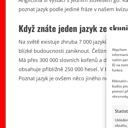
poznat jazyk podle jediné fráze v našem kvízu 
Když znáte jeden jazyk ze skup
Na světě existuje zhruba 7 000 jazyků. Odborn
Abychom p
blízké budoucnosti zaniknout. Čeština mezi ohr
informací
Má přes 300 000 slovních kořenů a dosud nejr
našim par
ID na tom
obsahuje přibližně 250 000 hesel. V běžném živo
funkce.
Poznat jazyk je ovšem něco jiného než ho sku
Kliknutím
budou pou
pomocí př
obrazovky
Statis
Ukládání
obsahu, 