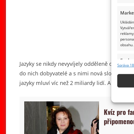
Marke
Ukládání
Vytvářen
reklamy,
persona
obsahu.
Funkc
Jazyky se nikdy nevyvíjely odděleně od sebe. 
Správa 18
Přiřazov
do nich dobyvatelé a s nimi nová slova i cel
Identifi
jazyky mluví víc než 2 miliardy lidí. A řada z n
Použív
základ
Kvíz pro f
Zajišt
připomenout
odstra
obsahu