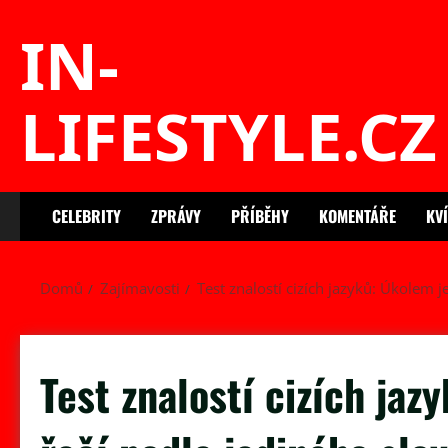
Skip
IN-
to
content
LIFESTYLE.CZ
CELEBRITY
ZPRÁVY
PŘÍBĚHY
KOMENTÁŘE
KV
Domů
Zajímavosti
Test znalostí cizích jazyků: Úkolem 
Test znalostí cizích jaz