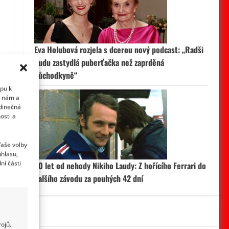
Eva Holubová rozjela s dcerou nový podcast: „Radši
budu zastydlá puberťačka než zaprděná
důchodkyně“
upu k
i nám a
edinečná
osti a
Vaše volby
uhlasu,
ní části
50 let od nehody Nikiho Laudy: Z hořícího Ferrari do
dalšího závodu za pouhých 42 dní
ojů.