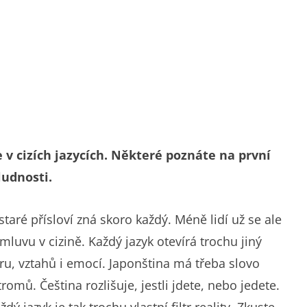
 v cizích jazycích. Některé poznáte na první
ludnosti.
 staré přísloví zná skoro každý. Méně lidí už se ale
mluvu v cizině. Každý jazyk otevírá trochu jiný
oru, vztahů i emocí. Japonština má třeba slovo
tromů. Čeština rozlišuje, jestli jdete, nebo jedete.
ý jazyk je tak trochu vlastní filtr reality. Zkuste