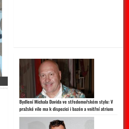
Bydlení Michala Davida ve středomořském stylu: V
pražské vile ma k dispozici i bazén a vnitřní atrium