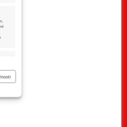
m,
ané
u
 aktivní
nosti
a
 aktivní