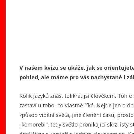
V našem kvízu se ukáže, jak se orientujete
pohled, ale máme pro vás nachystané i zá
Kolik jazyků znáš, tolikrát jsi člověkem. Tohle
zastaví u toho, co vlastně říká. Nejde jen o do
způsob vidění světa, jiné členění času, prost
„komorebi“, tedy světlo pronikající skrz listy s
Angličtina si vystačí s jedním slovesem go. Každ