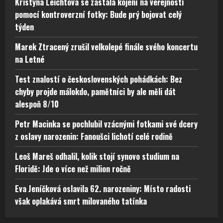
Kristýna Leichtová se zastala kojení na veřejnosti
pomocí kontroverzní fotky: Bude prý bojovat celý
týden
Marek Ztracený zrušil velkolepé finále svého koncertu
na Letné
Test znalostí o československých pohádkách: Bez
chyby projde málokdo, pamětníci by ale měli dát
alespoň 8/10
Petr Macinka se pochlubil vzácnými fotkami své dcery
z oslavy narozenin: Fanoušci lichotí celé rodině
Leoš Mareš odhalil, kolik stojí synovo studium na
Floridě: Jde o více než milion ročně
Eva Jeníčková oslavila 62. narozeniny: Místo radosti
však oplakává smrt milovaného tatínka