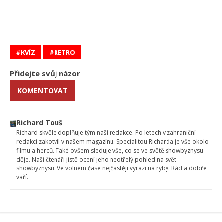
KVÍZ
RETRO
Přidejte svůj názor
KOMENTOVAT
Richard Touš
Richard skvěle doplňuje tým naší redakce. Po letech v zahraniční
redakci zakotvil v našem magazínu. Specialitou Richarda je vše okolo
filmu a herců. Také ovšem sleduje vše, co se ve světě showbyznysu
děje. Naši čtenáři jistě ocení jeho neotřelý pohled na svět
showbyznysu. Ve volném čase nejčastěji vyrazí na ryby. Rád a dobře
vaří.