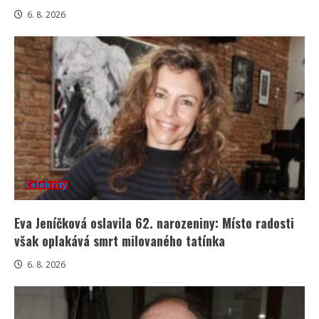
6. 8. 2026
Celebrity
Eva Jeníčková oslavila 62. narozeniny: Místo radosti
však oplakává smrt milovaného tatínka
6. 8. 2026