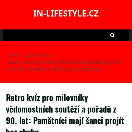
Skip
to
IN-LIFESTYLE.CZ
content
Domů
Zajímavosti
Retro kvíz pro milovníky vědomostních soutěží a pořadů
z 90. let: Pamětníci mají šanci projít bez chyby
Retro kvíz pro milovníky
vědomostních soutěží a pořadů z
90. let: Pamětníci mají šanci projít
bez chyby