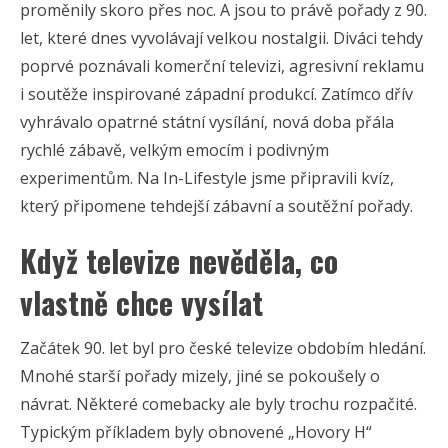
proměnily skoro přes noc. A jsou to právě pořady z 90.
let, které dnes vyvolávají velkou nostalgii. Diváci tehdy
poprvé poznávali komerční televizi, agresivní reklamu
i soutěže inspirované západní produkcí. Zatímco dřív
vyhrávalo opatrné státní vysílání, nová doba přála
rychlé zábavě, velkým emocím i podivným
experimentům. Na In-Lifestyle jsme připravili kvíz,
který připomene tehdejší zábavní a soutěžní pořady.
Když televize nevěděla, co
vlastně chce vysílat
Začátek 90. let byl pro české televize obdobím hledání.
Mnohé starší pořady mizely, jiné se pokoušely o
návrat. Některé comebacky ale byly trochu rozpačité.
Typickým příkladem byly obnovené „Hovory H“