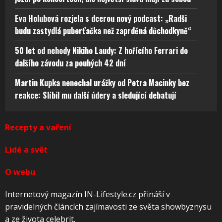
Eva Holubová rozjela s dcerou nový podcast: „Radši
budu zastydlá puberťačka než zaprděná důchodkyně“
50 let od nehody Nikiho Laudy: Z hořícího Ferrari do
dalšího závodu za pouhých 42 dní
Martin Kupka nenechal urážky od Petra Macinky bez
reakce: Slíbil mu další údery a sledující debatují
Recepty a vaření
Lidé a svět
O webu
Internetový magazín IN-Lifestyle.cz přináší v
pravidelných článcích zajímavosti ze světa showbyznysu
a ze života celebrit.