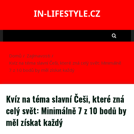
Skip
to
IN-LIFESTYLE.CZ
content
Domů
Zajímavosti
Kvíz na téma slavní Češi, které zná celý svět: Minimálně
7 z 10 bodů by měl získat každý
Kvíz na téma slavní Češi, které zná
celý svět: Minimálně 7 z 10 bodů by
měl získat každý