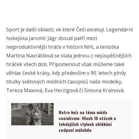
Sport je další oblastí, ve které Češi excelují. Legendární
hokejista Jaromír Jágr dosud patří mezi
nejproduktivnější hráče v historii NHL a tenistka
Martina Navrátilová se stala jednou z nejúspěšnějších
hráček všech dob. Připomenout však můžeme také
věhlas české krásy, kdy především v 90. letech plnily
titulky světových módních časopisů naše modelky,
Tereza Maxová, Eva Herzigová či Simona Krainová.
Retro kvíz na téma móda
socialismu: Všech 10 otázek o
tehdejších stylech oblékání
zodpoví málokdo