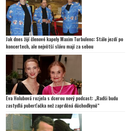
Jak dnes žijí členové kapely Maxim Turbulenc: Stále jezdí po
koncertech, ale největší slávu mají za sebou
Eva Holubová rozjela s dcerou nový podcast: „Radši budu
zastydlá puberťačka než zaprděná důchodkyně“