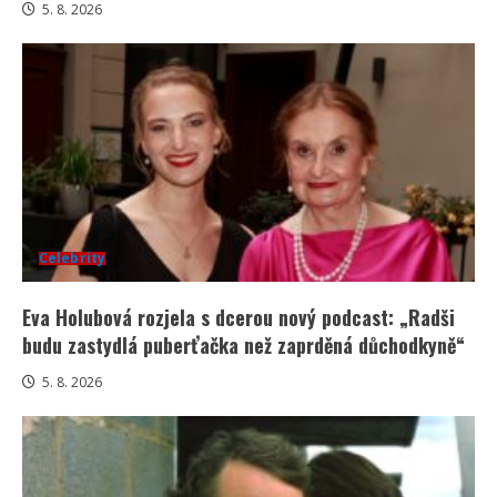
5. 8. 2026
Celebrity
Eva Holubová rozjela s dcerou nový podcast: „Radši
budu zastydlá puberťačka než zaprděná důchodkyně“
5. 8. 2026