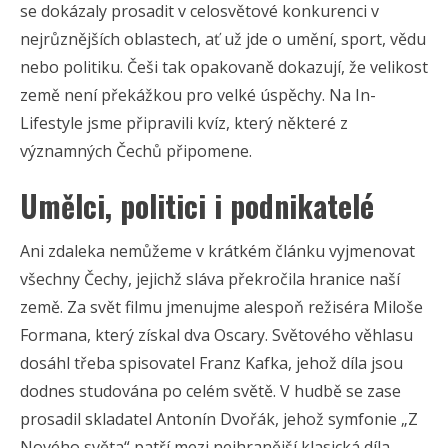
se dokázaly prosadit v celosvětové konkurenci v
nejrůznějších oblastech, ať už jde o umění, sport, vědu
nebo politiku. Češi tak opakovaně dokazují, že velikost
země není překážkou pro velké úspěchy. Na In-
Lifestyle jsme připravili kvíz, který některé z
významných Čechů připomene.
Umělci, politici i podnikatelé
Ani zdaleka nemůžeme v krátkém článku vyjmenovat
všechny Čechy, jejichž sláva překročila hranice naší
země. Za svět filmu jmenujme alespoň režiséra Miloše
Formana, který získal dva Oscary. Světového věhlasu
dosáhl třeba spisovatel Franz Kafka, jehož díla jsou
dodnes studována po celém světě. V hudbě se zase
prosadil skladatel Antonín Dvořák, jehož symfonie „Z
Nového světa“ patří mezi nejhranější klasická díla