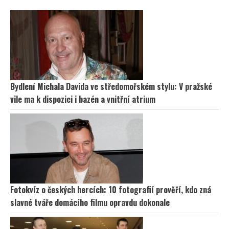
Bydlení Michala Davida ve středomořském stylu: V pražské
vile ma k dispozici i bazén a vnitřní atrium
Fotokvíz o českých hercích: 10 fotografií prověří, kdo zná
slavné tváře domácího filmu opravdu dokonale