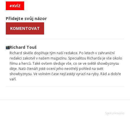
KVÍZ
Přidejte svůj názor
KOMENTOVAT
Richard Touš
Richard skvěle doplňuje tým naší redakce. Po letech v zahraniční
redakci zakotvil v našem magazínu. Specialitou Richarda je vše okolo
filmu a herců. Také ovšem sleduje vše, co se ve světě showbyznysu
děje. Naši čtenáři jistě ocení jeho neotřelý pohled na svět
showbyznysu. Ve volném čase nejčastěji vyrazí na ryby. Rád a dobře
vaří.