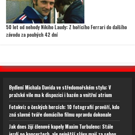
50 let od nehody Nikiho Laudy: Z hořícího Ferrari do dalšího
závodu za pouhých 42 dní
Bydlení Michala Davida ve středomořském stylu: V
pražské vile ma k dispozici i bazén a vnitřní atrium
Fotokvíz o českých hercích: 10 fotografií prověří, kdo
zná slavné tváře domácího filmu opravdu dokonale
Jak dnes žijí členové kapely Maxim Turbulenc: Stále
jezdí po koncertech, ale největší slávu mají za sebou