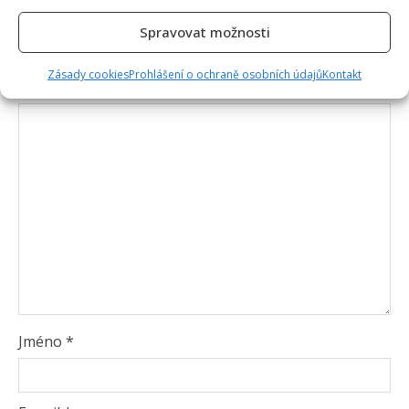
Vaše e-mailová adresa nebude zveřejněna.
Spravovat možnosti
Vyžadované informace jsou označeny
*
Zásady cookies
Prohlášení o ochraně osobních údajů
Kontakt
Komentář
*
Jméno
*